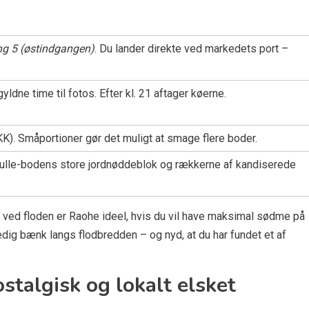
g 5 (østindgangen)
. Du lander direkte ved markedets port –
yldne time til fotos. Efter kl. 21 aftager køerne.
). Småportioner gør det muligt at smage flere boder.
rulle-bodens store jordnøddeblok og rækkerne af kandiserede
ved floden er Raohe ideel, hvis du vil have maksimal sødme på
dig bænk langs flodbredden – og nyd, at du har fundet et af
stalgisk og lokalt elsket