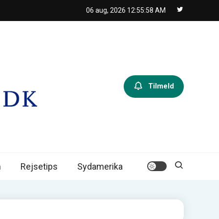
06 aug, 2026
12:55:59 AM
Tilmeld
n
Rejsetips
Sydamerika