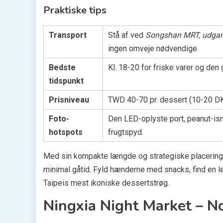
Praktiske tips
Transport
Stå af ved
Songshan MRT, udgan
ingen omveje nødvendige.
Bedste
Kl. 18-20 for friske varer og den g
tidspunkt
Prisniveau
TWD 40-70 pr. dessert (10-20 DKK
Foto-
Den LED-oplyste port, peanut-is
hotspots
frugtspyd.
Med sin kompakte længde og strategiske placering 
minimal gåtid. Fyld hænderne med snacks, find en le
Taipeis mest ikoniske dessertstrøg.
Ningxia Night Market – No