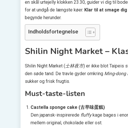
en skål urtejelly klokken 23.30, guider vi dig til bod
for at undgå de længste køer.
Klar til at smage d
begynde herunder.
Indholdsfortegnelse
Shilin Night Market – Kla
Shilin Night Market (
士林夜市
) er ikke blot Taipeis 
den søde tand. De travle gyder omkring
Ming-dong
sukker og frisk frugtis.
Must-taste-listen
Castella sponge cake (古早味蛋糕)
Den japansk-inspirerede
fluffy
kage bages i eno
mellem original, chokolade eller ost.