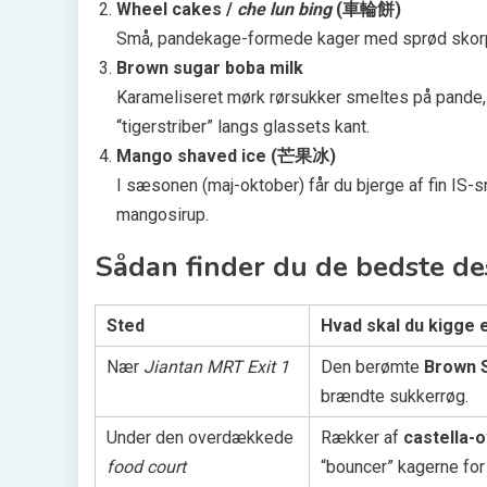
Wheel cakes /
che lun bing
(車輪餅)
Små, pandekage-formede kager med sprød skorpe
Brown sugar boba milk
Karameliseret mørk rørsukker smeltes på pande, 
“tigerstriber” langs glassets kant.
Mango shaved ice (芒果冰)
I sæsonen (maj-oktober) får du bjerge af fin IS
mangosirup.
Sådan finder du de bedste d
Sted
Hvad skal du kigge 
Nær
Jiantan MRT Exit 1
Den berømte
Brown 
brændte sukkerrøg.
Under den overdækkede
Rækker af
castella-
food court
“bouncer” kagerne for 