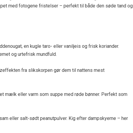
pet med fotogene fristelser – perfekt til både den søde tand og
enougat, en kugle taro- eller vaniljeis og frisk koriander.
emet og urtefrisk mundfuld.
tzeffekten fra slikskorpen gør dem til nattens mest
eret mælk eller varm som suppe med røde bønner. Perfekt som
esam eller salt-sødt peanutpulver. Kig efter dampskyerne – her