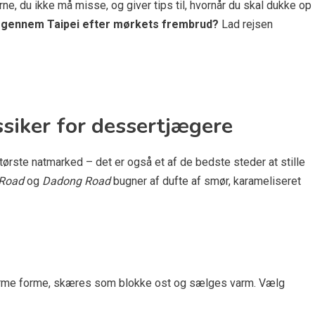
erne, du ikke må misse, og giver tips til, hvornår du skal dukke op
ig gennem Taipei efter mørkets frembrud?
Lad rejsen
ssiker for dessertjægere
største natmarked – det er også et af de bedste steder at stille
 Road
og
Dadong Road
bugner af dufte af smør, karameliseret
rme forme, skæres som blokke ost og sælges varm. Vælg