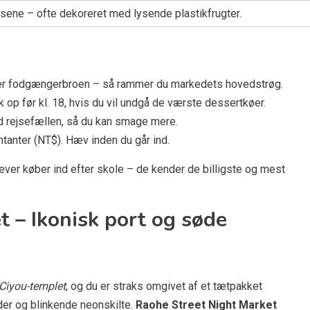
ene – ofte dekoreret med lysende plastikfrugter.
ver fodgængerbroen – så rammer du markedets hovedstrøg.
 op før kl. 18, hvis du vil undgå de værste dessertkøer.
d rejsefællen, så du kan smage mere.
tanter (NT$). Hæv inden du går ind.
ever køber ind efter skole – de kender de billigste og mest
 – Ikonisk port og søde
Ciyou-templet
, og du er straks omgivet af et tætpakket
der og blinkende neonskilte.
Raohe Street Night Market