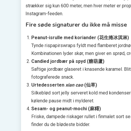
strækker sig kun 600 meter, men hver meter er prop
Instagram-feeden.
Fire søde signaturer du ikke må misse
Peanut-isrulle med koriander (花生捲冰淇淋)
Tynde rispapirswraps fyldt med flamberet jordnødd
Kombinationen lyder skør, men giver en sprød, cr
Candied jordbær på spyd (糖葫蘆)
Saftige jordbær glaseret i knasende karamel. Bli
fotograferede snack.
Urtedesserten
xian cao
(仙草)
Silkeblød sort jelly serveret kold med kondens
kølende pause midt i mylderet.
Sesam- og peanut-mochi (麻糬)
Friske, dampede riskager rullet i finmalet sort s
finder du de blødeste bidder.