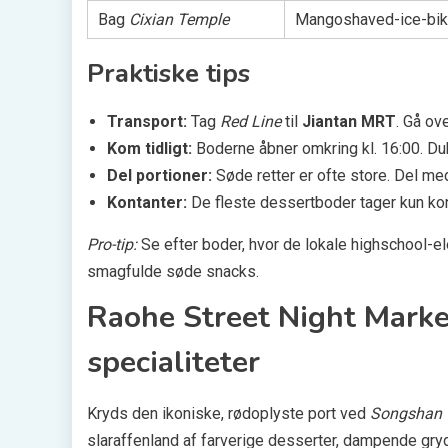
Bag
Cixian Temple
Mangoshaved-ice-biks
Praktiske tips
Transport:
Tag
Red Line
til
Jiantan MRT
. Gå o
Kom tidligt:
Boderne åbner omkring kl. 16:00. Duk
Del portioner:
Søde retter er ofte store. Del me
Kontanter:
De fleste dessertboder tager kun kon
Pro-tip:
Se efter boder, hvor de lokale highschool-el
smagfulde søde snacks.
Raohe Street Night Market
specialiteter
Kryds den ikoniske, rød­oplyste port ved
Songshan 
slaraffenland af farverige desserter, dampende gry