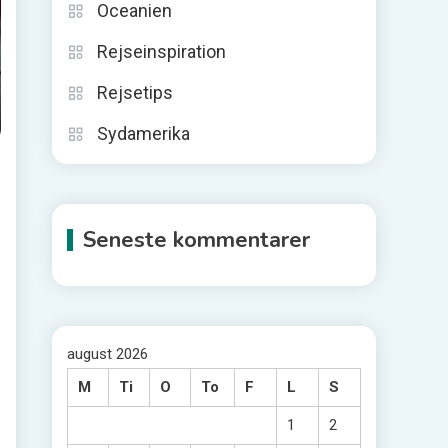
Oceanien
Rejseinspiration
Rejsetips
Sydamerika
Seneste kommentarer
august 2026
M
Ti
O
To
F
L
S
1
2