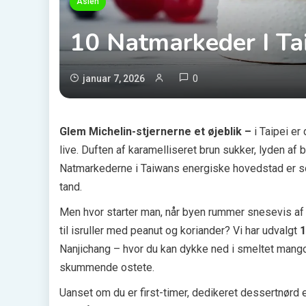
Asien
10 Natmarkeder I Ta
0
januar 7, 2026
Glem Michelin-stjernerne et øjeblik –
i Taipei er
live. Duften af karamelliseret brun sukker, lyden af 
Natmarkederne i Taiwans energiske hovedstad er so
tand.
Men hvor starter man, når byen rummer snesevis af 
til isruller med peanut og koriander? Vi har udvalgt
1
Nanjichang – hvor du kan dykke ned i smeltet mang
skummende ostete.
Uanset om du er first-timer, dedikeret dessertnørd el