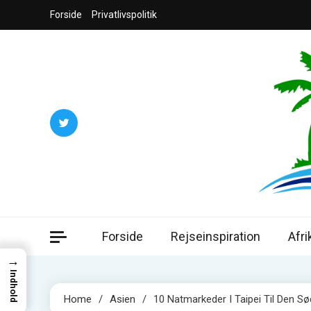
Skip
Forside
Privatlivspolitik
to
content
Jord
Din guide ti
Forside
Rejseinspiration
Afri
→
Indhold
Home
Asien
10 Natmarkeder I Taipei Til Den S