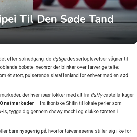
ipei Til Den Søde Tand
 det efter solnedgang, de
rigtige
dessertoplevelser vågner til
boblende bobate, neonrør der blinker over farverige telte:
m ét stort, pulserende slaraffenland for enhver med en sød
markeder, der hver især lokker med alt fra
fluffy
castella-kager
0 natmarkeder
– fra ikoniske Shilin til lokale perler som
o-is, tygge dig gennem chewy mochi og slukke tørsten i
ler bare nysgerrig på, hvorfor taiwaneserne stiller sig i kø for