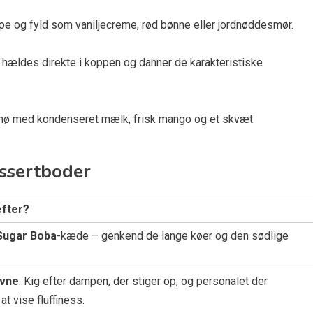
 og fyld som vaniljecreme, rød bønne eller jordnøddesmør.
hældes direkte i koppen og danner de karakteristiske
-snø med kondenseret mælk, frisk mango og et skvæt
essertboder
efter?
Sugar Boba
-kæde – genkend de lange køer og den sødlige
ovne
. Kig efter dampen, der stiger op, og personalet der
at vise fluffiness.