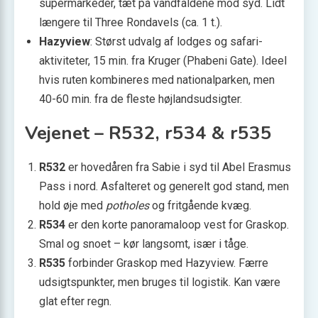
supermarkeder, tæt på vandfaldene mod syd. Lidt
længere til Three Rondavels (ca. 1 t.).
Hazyview
: Størst udvalg af lodges og safari-
aktiviteter, 15 min. fra Kruger (Phabeni Gate). Ideel
hvis ruten kombineres med nationalparken, men
40-60 min. fra de fleste højlandsudsigter.
Vejenet – R532, r534 & r535
R532
er hovedåren fra Sabie i syd til Abel Erasmus
Pass i nord. Asfalteret og generelt god stand, men
hold øje med
potholes
og fritgående kvæg.
R534
er den korte panoramaloop vest for Graskop.
Smal og snoet – kør langsomt, især i tåge.
R535
forbinder Graskop med Hazyview. Færre
udsigtspunkter, men bruges til logistik. Kan være
glat efter regn.