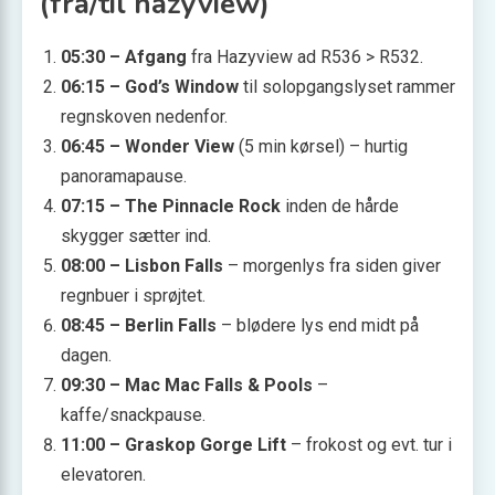
(fra/til hazyview)
05:30 – Afgang
fra Hazyview ad R536 > R532.
06:15 – God’s Window
til solopgangslyset rammer
regnskoven nedenfor.
06:45 – Wonder View
(5 min kørsel) – hurtig
panoramapause.
07:15 – The Pinnacle Rock
inden de hårde
skygger sætter ind.
08:00 – Lisbon Falls
– morgenlys fra siden giver
regnbuer i sprøjtet.
08:45 – Berlin Falls
– blødere lys end midt på
dagen.
09:30 – Mac Mac Falls & Pools
–
kaffe/snackpause.
11:00 – Graskop Gorge Lift
– frokost og evt. tur i
elevatoren.