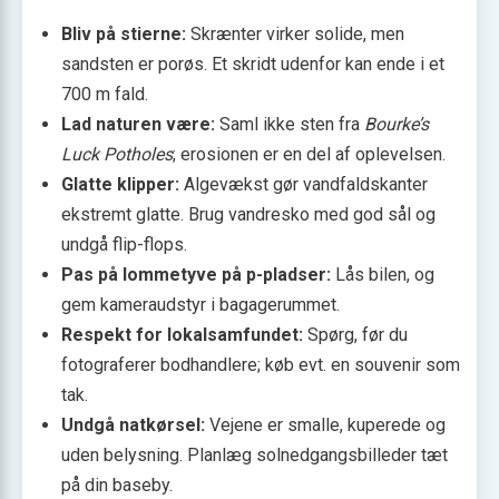
Bliv på stierne:
Skrænter virker solide, men
sandsten er porøs. Et skridt udenfor kan ende i et
700 m fald.
Lad naturen være:
Saml ikke sten fra
Bourke’s
Luck Potholes
; erosionen er en del af oplevelsen.
Glatte klipper:
Algevækst gør vandfaldskanter
ekstremt glatte. Brug vandresko med god sål og
undgå flip-flops.
Pas på lommetyve på p-pladser:
Lås bilen, og
gem kameraudstyr i bagagerummet.
Respekt for lokalsamfundet:
Spørg, før du
fotograferer bodhandlere; køb evt. en souvenir som
tak.
Undgå natkørsel:
Vejene er smalle, kuperede og
uden belysning. Planlæg solnedgangsbilleder tæt
på din baseby.