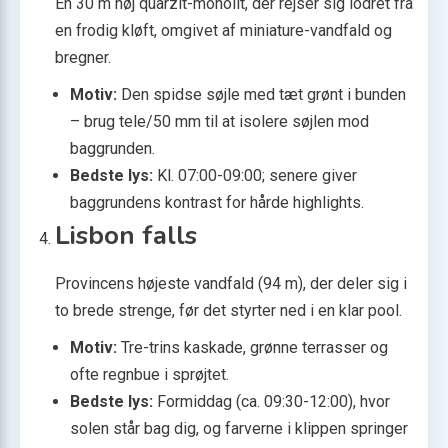
En 30 m høj quarzit-monolit, der rejser sig lodret fra
en frodig kløft, omgivet af miniature-vandfald og
bregner.
Motiv:
Den spidse søjle med tæt grønt i bunden
– brug tele/50 mm til at isolere søjlen mod
baggrunden.
Bedste lys:
Kl. 07:00-09:00; senere giver
baggrundens kontrast for hårde highlights.
Lisbon falls
Provin­cens højeste vandfald (94 m), der deler sig i
to brede strenge, før det styrter ned i en klar pool.
Motiv:
Tre-trins kaskade, grønne terrasser og
ofte regnbue i sprøjtet.
Bedste lys:
Formiddag (ca. 09:30-12:00), hvor
solen står bag dig, og farverne i klippen springer