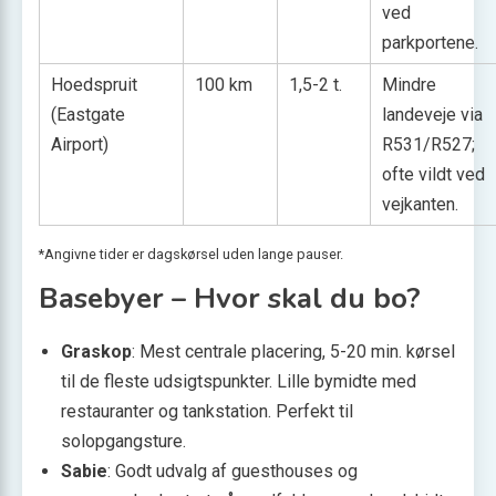
ved
parkportene.
Hoedspruit
100 km
1,5-2 t.
Mindre
(Eastgate
landeveje via
Airport)
R531/R527;
ofte vildt ved
vejkanten.
*Angivne tider er dagskørsel uden lange pauser.
Basebyer – Hvor skal du bo?
Graskop
: Mest centrale placering, 5-20 min. kørsel
til de fleste udsigtspunkter. Lille bymidte med
restauranter og tankstation. Perfekt til
solopgangsture.
Sabie
: Godt udvalg af guesthouses og