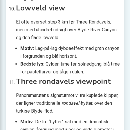
Lowveld view
Et ofte overset stop 3 km før Three Rondavels,
men med uhindret udsigt over Blyde River Canyon
og den flade lowveld.
Motiv:
Lag-på-lag dybdeeffekt med grøn canyon
i forgrunden og blå horisont.
Bedste lys:
Gylden time før solnedgang; blå time
for pastelfarver og tåge i dalen.
Three rondavels viewpoint
Panorama­rutens signaturmotiv: tre kuplede klipper,
der ligner traditionelle
rondavel
-hytter, over den
turkise Blyde-flod.
Motiv:
De tre “hytter” sat mod en dramatisk
canyon; forgrund med aloer og vilde blomster i