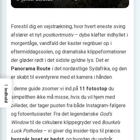
Forestil dig en vejstrækning, hvor hvert eneste sving
afslører et nyt
postkortmotiv
– dybe kløfter indhyllet i
morgentåge, vandfald der kaster regnbuer op i
eftermiddagssolen, og dramatiske klippeformationer
der gløder rødt i det sidste gyldne lys. Det er
Panorama Route
i det nordøstlige Sydafrika, og den
er skabt til eventyrere med et kamera i hånden.
→
I denne guide zoomer vi ind på
11 fotostop
du
Indhold
simpelthen ikke må misse, hvis du vil hjem med
billeder, der tager pusten fra både Instagram-følgere
og fotoentusiaster. Fra det legendariske
God’s
Window
til de cirkulære klippegryder ved
Bourke’s
Luck Potholes
– vi giver dig insider-tips til præcis
hvornår lyset er bedst
, og hvordan du undgår