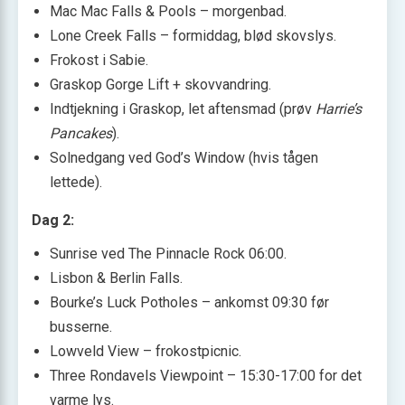
Mac Mac Falls & Pools – morgenbad.
Lone Creek Falls – formiddag, blød skovslys.
Frokost i Sabie.
Graskop Gorge Lift + skovvandring.
Indtjekning i Graskop, let aftensmad (prøv
Harrie’s
Pancakes
).
Solnedgang ved God’s Window (hvis tågen
lettede).
Dag 2:
Sunrise ved The Pinnacle Rock 06:00.
Lisbon & Berlin Falls.
Bourke’s Luck Potholes – ankomst 09:30 før
busserne.
Lowveld View – frokostpicnic.
Three Rondavels Viewpoint – 15:30-17:00 for det
varme lys.