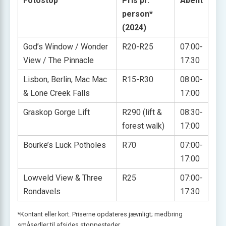
Fotostop
Pris pr.
Åbent
person*
(2024)
God’s Window / Wonder
R20-R25
07:00-
View / The Pinnacle
17:30
Lisbon, Berlin, Mac Mac
R15-R30
08:00-
& Lone Creek Falls
17:00
Graskop Gorge Lift
R290 (lift &
08:30-
forest walk)
17:00
Bourke’s Luck Potholes
R70
07:00-
17:00
Lowveld View & Three
R25
07:00-
Rondavels
17:30
*Kontant eller kort. Priserne opdateres jævnligt; medbring
småsedler til afsides stoppesteder.