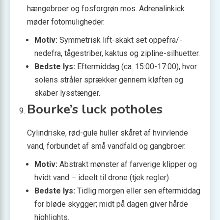
hængebroer og fosforgrøn mos. Adrenalinkick
møder fotomuligheder.
Motiv:
Symmetrisk lift-skakt set oppefra/­
nedefra, tågestriber, kaktus og zipline-silhuetter.
Bedste lys:
Eftermiddag (ca. 15:00-17:00), hvor
solens stråler sprækker gennem kløften og
skaber lysstænger.
Bourke’s luck potholes
Cylindriske, rød-gule huller skåret af hvirvlende
vand, forbundet af små vandfald og gangbroer.
Motiv:
Abstrakt mønster af farverige klipper og
hvidt vand – ideelt til drone (tjek regler).
Bedste lys:
Tidlig morgen eller sen eftermiddag
for bløde skygger; midt på dagen giver hårde
highlights.