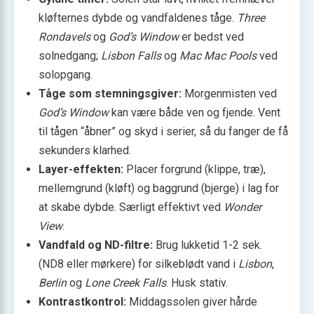
kløfternes dybde og vandfaldenes tåge.
Three
Rondavels
og
God’s Window
er bedst ved
solnedgang;
Lisbon Falls
og
Mac Mac Pools
ved
solopgang.
Tåge som stemningsgiver:
Morgenmisten ved
God’s Window
kan være både ven og fjende. Vent
til tågen “åbner” og skyd i serier, så du fanger de få
sekunders klarhed.
Layer-effekten:
Placer forgrund (klippe, træ),
mellemgrund (kløft) og baggrund (bjerge) i lag for
at skabe dybde. Særligt effektivt ved
Wonder
View
.
Vandfald og ND-filtre:
Brug lukketid 1-2 sek.
(ND8 eller mørkere) for silkeblødt vand i
Lisbon
,
Berlin
og
Lone Creek Falls
. Husk stativ.
Kontrastkontrol:
Middagssolen giver hårde