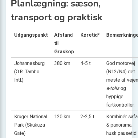
Planlægning: sæson,
transport og praktisk
Udgangspunkt
Afstand
Køretid*
Bemærkning
til
Graskop
Johannesburg
380 km
4-5 t.
God motorvej
(O.R. Tambo
(N12/N4) det
Intl.)
meste af vejen
e-tolls
og
hyppige
fartkontroller.
Kruger National
120 km
2-2,5 t.
Kombinér safa
Park (Skukuza
& panorama;
Gate)
husk pausetid