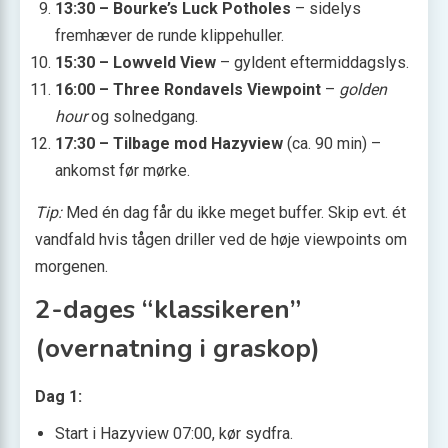
13:30 – Bourke’s Luck Potholes
– sidelys
fremhæver de runde klippehuller.
15:30 – Lowveld View
– gyldent eftermiddagslys.
16:00 – Three Rondavels Viewpoint
–
golden
hour
og solnedgang.
17:30 – Tilbage mod Hazyview
(ca. 90 min) –
ankomst før mørke.
Tip:
Med én dag får du ikke meget buffer. Skip evt. ét
vandfald hvis tågen driller ved de høje viewpoints om
morgenen.
2-dages “klassikeren”
(overnatning i graskop)
Dag 1:
Start i Hazyview 07:00, kør sydfra.