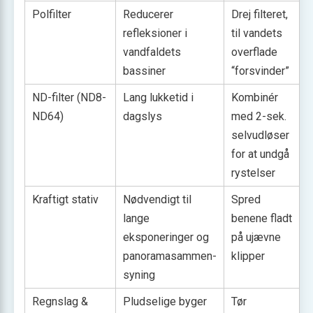
Polfilter
Reducerer
Drej filteret,
refleksioner i
til vandets
vandfaldets
overflade
bassiner
“forsvinder”
ND-filter (ND8-
Lang lukketid i
Kombinér
ND64)
dagslys
med 2-sek.
selvudløser
for at undgå
rystelser
Kraftigt stativ
Nødvendigt til
Spred
lange
benene fladt
eksponeringer og
på ujævne
panoramasammen-
klipper
syning
Regnslag &
Pludselige byger
Tør