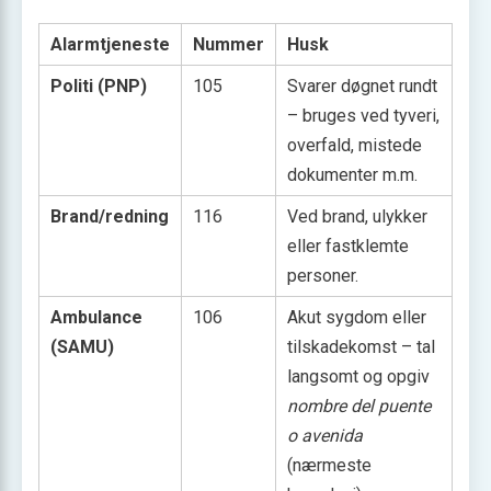
Alarmtjeneste
Nummer
Husk
Politi (PNP)
105
Svarer døgnet rundt
– bruges ved tyveri,
overfald, mistede
dokumenter m.m.
Brand/redning
116
Ved brand, ulykker
eller fastklemte
personer.
Ambulance
106
Akut sygdom eller
(SAMU)
tilskadekomst – tal
langsomt og opgiv
nombre del puente
o avenida
(nærmeste