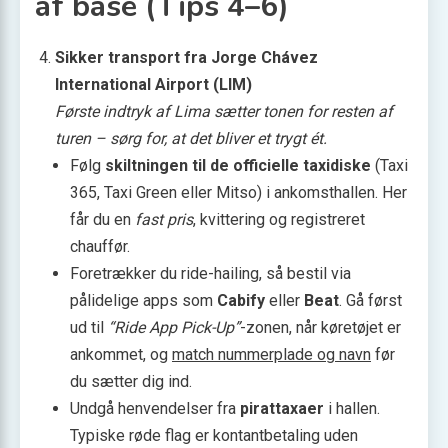
af base (Tips 4–6)
Sikker transport fra Jorge Chávez
International Airport (LIM)
Første indtryk af Lima sætter tonen for resten af
turen – sørg for, at det bliver et trygt ét.
Følg
skiltningen til de officielle taxidiske
(Taxi
365, Taxi Green eller Mitso) i ankomsthallen. Her
får du en
fast pris
, kvittering og registreret
chauffør.
Foretrækker du ride-hailing, så bestil via
pålidelige apps som
Cabify
eller
Beat
. Gå først
ud til
“Ride App Pick-Up”
-zonen, når køretøjet er
ankommet, og
match nummerplade og navn
før
du sætter dig ind.
Undgå henvendelser fra
pirattaxaer
i hallen.
Typiske røde flag er kontantbetaling uden