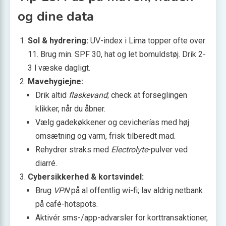
og dine data
Sol & hydrering:
UV-index i Lima topper ofte over
11. Brug min. SPF 30, hat og let bomuldstøj. Drik 2-
3 l væske dagligt.
Mavehygiejne:
Drik altid
flaskevand
; check at forseglingen
klikker, når du åbner.
Vælg gadekøkkener og cevicherías med høj
omsætning og varm, frisk tilberedt mad.
Rehydrer straks med
Electrolyte
-pulver ved
diarré.
Cybersikkerhed & kortsvindel:
Brug
VPN
på al offentlig wi-fi; lav aldrig netbank
på café-hotspots.
Aktivér sms-/app-advarsler for korttransaktioner,