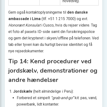
hovedvej).
Gem også kontaktoplysningerne til
den danske
ambassade i Lima
(tlf. +51 1 215 7000) og evt.
Honorært Konsulat
i Cusco, hvis du rejser videre. Tag
et foto af pasets ID-side samt din forsikringspolice
og gem det krypteret i skyen/offline på telefonen. Ved
tab eller tyveri kan du hurtigt bevise identitet og få
nye rejsedokumenter.
Tip 14: Kend procedurer ved
jordskælv, demonstrationer og
andre hændelser
Jordskælv
(helt almindelige i Peru):
Forbered et simpelt
“grab-and-go”
kit: pas, vand,
powerbank, lidt kontanter.