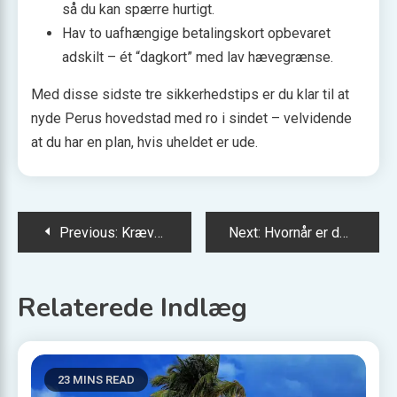
så du kan spærre hurtigt.
Hav to uafhængige betalingskort opbevaret
adskilt – ét “dagkort” med lav hævegrænse.
Med disse sidste tre sikkerhedstips er du klar til at
nyde Perus hovedstad med ro i sindet – velvidende
at du har en plan, hvis uheldet er ude.
Indlægsnavigation
Previous:
Kræver motorvejskørsel i Schweiz en vignet?
Next:
Hvornår er den bedste sæson at besøge Patagonien?
Relaterede Indlæg
23 MINS READ