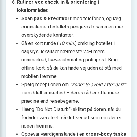
Rutiner ved check-in & orientering i
lokalområdet
Scan pas & kreditkort
med telefonen, og læg
originalerne i hotellets pengeskab sammen med
overskydende kontanter.
Gå en kort runde (
10 min.
) omkring hotellet i
dagslys: lokaliser nærmeste
24-timers
minimarked, hæveautomat og politipost
. Brug
offline-kort, så du kan finde vej uden at stå med
mobilen fremme.
Spørg receptionen om
“zoner to avoid after dark”
i umiddelbar nærhed – deres råd er ofte mere
præcise end rejsebøgerne.
Hæng “Do Not Disturb”-skiltet på døren, når du
forlader værelset, så det ser ud som om der er
nogen hjemme.
Opbevar værdigenstande i en
cross-body taske