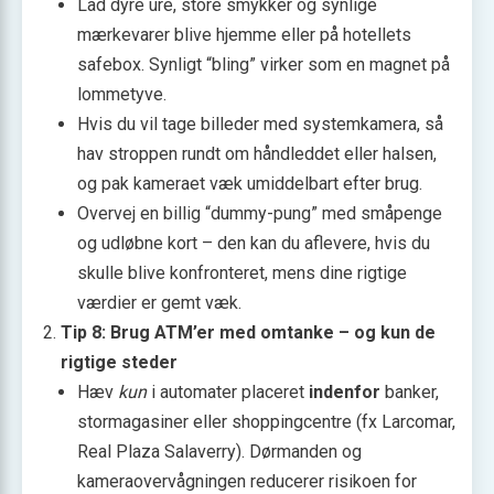
Lad dyre ure, store smykker og synlige
mærkevarer blive hjemme eller på hotellets
safebox. Synligt “bling” virker som en magnet på
lommetyve.
Hvis du vil tage billeder med systemkamera, så
hav stroppen rundt om håndleddet eller halsen,
og pak kameraet væk umiddelbart efter brug.
Overvej en billig “dummy-pung” med småpenge
og udløbne kort – den kan du aflevere, hvis du
skulle blive konfronteret, mens dine rigtige
værdier er gemt væk.
Tip 8: Brug ATM’er med omtanke – og kun de
rigtige steder
Hæv
kun
i automater placeret
indenfor
banker,
stormagasiner eller shoppingcentre (fx Larcomar,
Real Plaza Salaverry). Dørmanden og
kameraovervågningen reducerer risikoen for