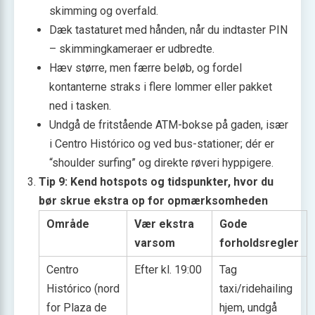
skimming og overfald.
Dæk tastaturet med hånden, når du indtaster PIN
– skimmingkameraer er udbredte.
Hæv større, men færre beløb, og fordel
kontanterne straks i flere lommer eller pakket
ned i tasken.
Undgå de fritstående ATM-bokse på gaden, især
i Centro Histórico og ved bus-stationer; dér er
“shoulder surfing” og direkte røveri hyppigere.
Tip 9: Kend hotspots og tidspunkter, hvor du
bør skrue ekstra op for opmærksomheden
Område
Vær ekstra
Gode
varsom
forholdsregler
Centro
Efter kl. 19:00
Tag
Histórico (nord
taxi/ridehailing
for Plaza de
hjem, undgå