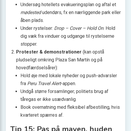
Undersøg hotellets evakueringsplan og aftal et
mødested
udendørs, fx en nærliggende park eller
åben plads.
Under rystelser:
Drop – Cover – Hold On
. Hold
dig væk fra vinduer og udgange til rystelserne
stopper.
Protester & demonstrationer
(kan opstå
pludseligt omkring Plaza San Martín og på
hovedfærdselsårer):
Hold øje med lokale nyheder og push-advarsler
fra
Peru Travel Alert
-appen.
Undgå større forsamlinger; politiets brug af
tåregas er ikke usædvanlig.
Book overnatning med fleksibel afbestilling, hvis
kvarteret spærres af.
Tip 15: Pas på maven, huden