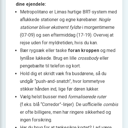
dine ejendele:
Metropolitano er Limas hurtige BRT-system med
aflukkede stationer og egne kørebaner.
Nogle
stationer bliver ekstremt fyldte
i morgentimerne
(07-09) og sen eftermiddag (17-19). Overvej at
rejse uden for myldretiden, hvis du kan.
Bær rygsæk eller taske
foran kroppen
og med
lynlåse lukkede. Brug en lille
crossbody
eller
penge­bælte til telefon og kort.
Hold dig et skridt væk fra busdørene, så du
undgår “push-and-snatch”, hvor lommetyve
stikker hånden ind, lige før døren lukker.
Vælg helst busser med
formaliserede ruter
(f.eks. blå “Corredor”-linjer). De uofficielle
combis
er ofte billigere, men har ringere sikkerhed og
ingen forsikring.
Har du brug for at tankesikre kortet? Lad være