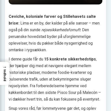
Ceviche, koloniale farver og Stillehavets salte
brise:
Lima er en by, der kalder på alle sanser – men
også på din sunde
rejsesikkerhedsfornuft
. Den
peruanske hovedstad byder på uforglemmelige
oplevelser, hvis du pakker både nysgerrighed og
omtanke i rygsækken.
I denne guide får du
15 konkrete sikkerhedstips
,
der hjælper dig med at navigere elegant mellem
→
Indhold
historiske pladser, moderne foodie-kvarterer og
pulserende trafik, uden at bekymringerne sluger
rejselysten. Fra forberedelserne hjemme ved
køkkenbordet til den sidste Pisco Sour på Malecón –
vi dækker hvert trin, så du kan fokusere på eventyret.
Snup vores råd, før lommetyvene gør det, og oplev