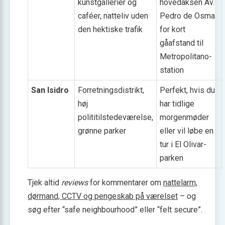
kunstgallerier og
hovedaksen Av.
caféer, natteliv uden
Pedro de Osma
den hektiske trafik
for kort
gåafstand til
Metropolitano-
station
San Isidro
Forretningsdistrikt,
Perfekt, hvis du
høj
har tidlige
polititilstedeværelse,
morgenmøder
grønne parker
eller vil løbe en
tur i El Olivar-
parken
Tjek altid
reviews
for kommentarer om
nattelarm,
dørmand, CCTV og pengeskab på værelset
– og
søg efter “safe neighbourhood” eller “felt secure”.