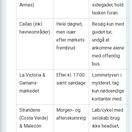
Armas)
sidegader, hold
tasken foran.
Callao (inkl.
Hele døgnet,
Besøg kun med
havneområder)
men især
guidet tur;
efter mørkets
undgå at
frembrud
ankomme alene
med offentlig
bus.
La Victoria &
Efter kl. 17:00
Lommetyveri i
Gamarra-
samt søndage
mylderet; tag
markedet
kun nødvendige
kontanter med.
Strandene
Morgen- og
Løb/cykel med
(Costa Verde)
aftenskumring
selskab; brug
& Malecón
ikke headset,