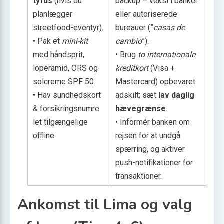
tyfus
(hvis du
backup – veksl i banker
planlægger
eller autoriserede
streetfood-eventyr).
bureauer (”
casas de
• Pak et
mini-kit
cambio
”).
med håndsprit,
• Brug
to internationale
loperamid, ORS og
kreditkort
(Visa +
solcreme SPF 50.
Mastercard) opbevaret
• Hav sundhedskort
adskilt; sæt
lav daglig
& forsikringsnumre
hævegrænse
.
let tilgængelige
• Informér banken om
offline.
rejsen for at undgå
spærring, og aktiver
push-notifikationer for
transaktioner.
Ankomst til Lima og valg