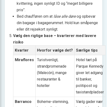
kvittering, ingen synligt ID og “meget billigere
pris”.
Bed chaufføren om at
låse alle døre
og opbevar
din bagage i bagagerummet. Hold kun småpenge
eller dit rejsekort synligt.
Vælg den rigtige base – kvarterer med lavere
risiko
Kvarter
Hvorfor vælge det?
Særlige tips
Miraflores
Turistvenligt,
Hotel tæt på
strandpromenade
Parque Kennedy
(Malecón), mange
giver let adgang
restauranter &
til banker,
hoteller
politipost og
taxistandpladser
Barranco
Boheme-stemning,
Vælg gader nær