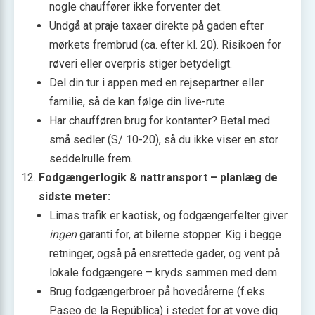
nogle chauffører ikke forventer det.
Undgå at praje taxaer direkte på gaden efter
mørkets frembrud (ca. efter kl. 20). Risikoen for
røveri eller overpris stiger betydeligt.
Del din tur i appen med en rejsepartner eller
familie, så de kan følge din live-rute.
Har chaufføren brug for kontanter? Betal med
små sedler (S/ 10-20), så du ikke viser en stor
seddelrulle frem.
Fodgængerlogik & nattransport – planlæg de
sidste meter:
Limas trafik er kaotisk, og fodgængerfelter giver
ingen
garanti for, at bilerne stopper. Kig i begge
retninger, også på ensrettede gader, og vent på
lokale fodgængere – kryds sammen med dem.
Brug fodgængerbroer på hovedårerne (f.eks.
Paseo de la República) i stedet for at vove dig