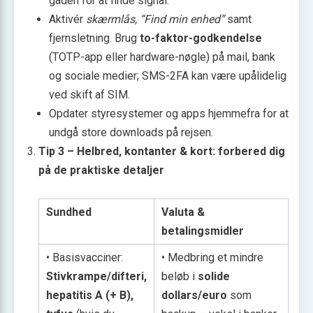
gaden for at finde signal.
Aktivér
skærmlås, “Find min enhed”
samt
fjernsletning. Brug
to-faktor-godkendelse
(TOTP-app eller hardware-nøgle) på mail, bank
og sociale medier; SMS-2FA kan være upålidelig
ved skift af SIM.
Opdater styresystemer og apps hjemmefra for at
undgå store downloads på rejsen.
Tip 3 – Helbred, kontanter & kort: forbered dig
på de praktiske detaljer
Sundhed
Valuta &
betalingsmidler
• Basisvacciner:
• Medbring et mindre
Stivkrampe/difteri,
beløb i
solide
hepatitis A (+ B),
dollars/euro
som