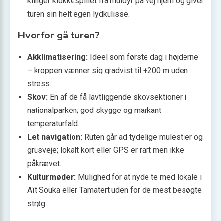
klinger klokkespillet fra muldyr på vej hjem og giver
turen sin helt egen lydkulisse.
Hvorfor gå turen?
Akklimatisering:
Ideel som første dag i højderne
– kroppen vænner sig gradvist til +200 m uden
stress.
Skov:
En af de få lavtliggende skovsektioner i
nationalparken; god skygge og markant
temperaturfald.
Let navigation:
Ruten går ad tydelige mulestier og
grusveje; lokalt kort eller GPS er rart men ikke
påkrævet.
Kulturmøder:
Mulighed for at nyde te med lokale i
Aït Souka eller Tamatert uden for de mest besøgte
strøg.