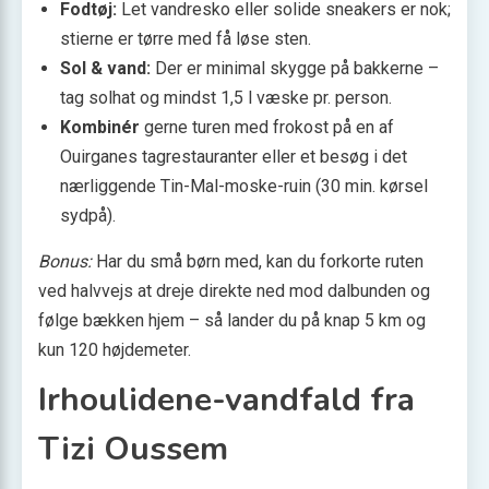
Fodtøj:
Let vandresko eller solide sneakers er nok;
stierne er tørre med få løse sten.
Sol & vand:
Der er minimal skygge på bakkerne –
tag solhat og mindst 1,5 l væske pr. person.
Kombinér
gerne turen med frokost på en af
Ouirganes tagrestaurant­­er eller et besøg i det
nærliggende Tin-Mal-moske-ruin (30 min. kørsel
sydpå).
Bonus:
Har du små børn med, kan du forkorte ruten
ved halvvejs at dreje direkte ned mod dalbunden og
følge bækken hjem – så lander du på knap 5 km og
kun 120 højdemeter.
Irhoulidene-vandfald fra
Tizi Oussem