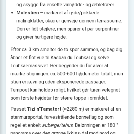
og skygge fra enkelte valnødde- og æbletræer.
Mulestien
– markeret af røde/prikkede
malingklatter, skærer genveje gennem terrasserne.
Den er lidt stejlere, men sparer et par serpentiner
og giver hurtigere højde.
Efter ca. 3 km smelter de to spor sammen, og bag dig
åbner et flot vue til Kasbah du Toubkal og selve
Toubkal-massivet. Her begynder du for alvor at
mærke stigningen: ca. 500-600 højdemeter totalt, men
stien er jævn og uden eksponerede passager.
Tempoet kan holdes roligt, hvilket gør turen velegnet
som første højdetur før større toppe i området.
Passet
Tizi n’Tamatert
(≈2280 m) er markeret af en
stenmursportal, farvestrålende bønneflag og som
regel et enkelt
auberge/tehus
. Belønningen er 180 °
panorama over den grønne Ikkiss-dal mod nord og