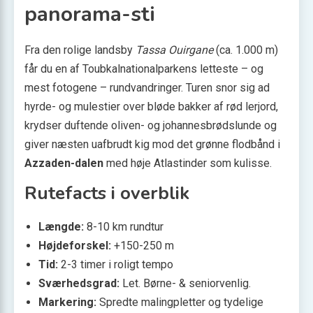
panorama-sti
Fra den rolige landsby
Tassa Ouirgane
(ca. 1.000 m)
får du en af Toubkal­nationalparkens letteste – og
mest fotogene – rundvandringer. Turen snor sig ad
hyrde- og mulestier over bløde bakker af rød lerjord,
krydser duftende oliven- og johannesbrødslunde og
giver næsten uafbrudt kig mod det grønne flodbånd i
Azzaden-dalen
med høje Atlas­tinder som kulisse.
Rutefacts i overblik
Længde:
8-10 km rundtur
Højdeforskel:
+150-250 m
Tid:
2-3 timer i roligt tempo
Sværhedsgrad:
Let. Børne- & seniorvenlig.
Markering:
Spredte malingpletter og tydelige