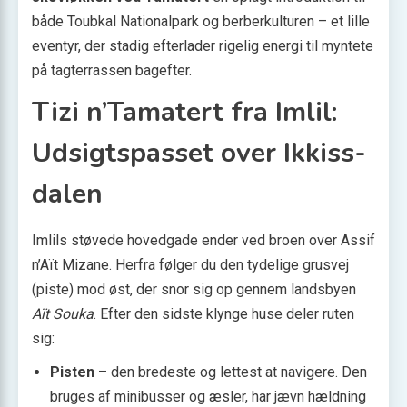
både Toubkal Nationalpark og berberkulturen – et lille
eventyr, der stadig efterlader rigelig energi til myntete
på tagterrassen bagefter.
Tizi n’Tamatert fra Imlil:
Udsigtspasset over Ikkiss-
dalen
Imlils støvede hovedgade ender ved broen over Assif
n’Aït Mizane. Herfra følger du den tydelige grusvej
(piste) mod øst, der snor sig op gennem landsbyen
Aït Souka
. Efter den sidste klynge huse deler ruten
sig:
Pisten
– den bredeste og lettest at navigere. Den
bruges af minibusser og æsler, har jævn hældning