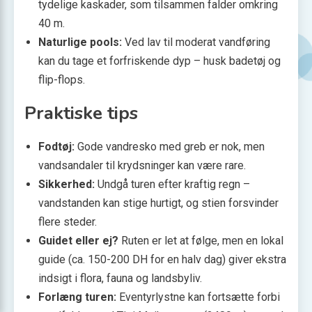
tydelige kaskader, som tilsammen falder omkring
40 m.
Naturlige pools:
Ved lav til moderat vandføring
kan du tage et forfriskende dyp – husk badetøj og
flip-flops.
Praktiske tips
Fodtøj:
Gode vandresko med greb er nok, men
vandsandaler til krydsninger kan være rare.
Sikkerhed:
Undgå turen efter kraftig regn –
vandstanden kan stige hurtigt, og stien forsvinder
flere steder.
Guidet eller ej?
Ruten er let at følge, men en lokal
guide (ca. 150-200 DH for en halv dag) giver ekstra
indsigt i flora, fauna og landsbyliv.
Forlæng turen:
Eventyrlystne kan fortsætte forbi