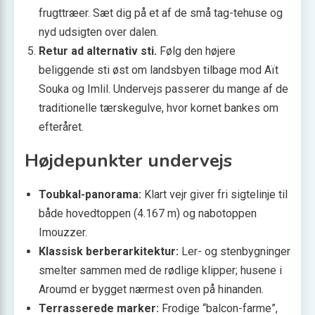
frugttræer. Sæt dig på et af de små tag-tehuse og
nyd udsigten over dalen.
Retur ad alternativ sti.
Følg den højere
beliggende sti øst om landsbyen tilbage mod Aït
Souka og Imlil. Undervejs passerer du mange af de
traditionelle tærskegulve, hvor kornet bankes om
efteråret.
Højdepunkter undervejs
Toubkal-panorama:
Klart vejr giver fri sigtelinje til
både hovedtoppen (4.167 m) og nabotoppen
Imouzzer.
Klassisk berberarkitektur:
Ler- og stenbygninger
smelter sammen med de rødlige klipper; husene i
Aroumd er bygget nærmest oven på hinanden.
Terrasserede marker:
Frodige “balcon-farme”,