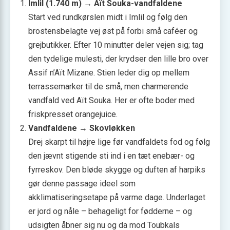
Imlil (1.740 m) → Aït Souka-vandfaldene
Start ved rundkørslen midt i Imlil og følg den
brostensbelagte vej øst på forbi små caféer og
grejbutikker. Efter 10 minutter deler vejen sig; tag
den tydelige mulesti, der krydser den lille bro over
Assif n’Aït Mizane. Stien leder dig op mellem
terrassemarker til de små, men charmerende
vandfald ved Aït Souka. Her er ofte boder med
friskpresset orangejuice.
Vandfaldene → Skovløkken
Drej skarpt til højre lige før vandfaldets fod og følg
den jævnt stigende sti ind i en tæt enebær- og
fyrreskov. Den bløde skygge og duften af harpiks
gør denne passage ideel som
akklimatiseringsetape på varme dage. Underlaget
er jord og nåle – behageligt for fødderne – og
udsigten åbner sig nu og da mod Toubkals