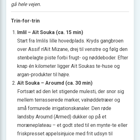
gå hele vejen.
Trin-for-trin
Imlil – Aït Souka (ca. 15 min)
Start fra Imlils lille hovedplads. Kryds gangbroen
over Assif n’Aït Mizane, drej til venstre og følg den
stenbelagte piste forbi frugt- og nøddeboder. Efter
knap én kilometer ligger Aït Soukas te-huse og
argan-produkter til højre.
Aït Souka – Aroumd (ca. 30 min)
Fortsæt ad den let stigende mulesti, der snor sig
mellem terrasserede marker, valnøddetræer og
små formurede irrigationskanaler. Den røde
landsby Aroumd (Armed) dukker op på et
moræneplateau – et godt sted til en mynte-te eller
friskpresset appelsinjuice med frit udsyn til