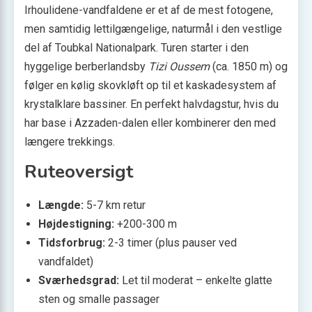
Irhoulidene-vandfaldene er et af de mest fotogene,
men samtidig lettilgængelige, naturmål i den vestlige
del af Toubkal Nationalpark. Turen starter i den
hyggelige berberlandsby
Tizi Oussem
(ca. 1850 m) og
følger en kølig skovkløft op til et kaskadesystem af
krystalklare bassiner. En perfekt halvdagstur, hvis du
har base i Azzaden-dalen eller kombinerer den med
længere trekkings.
Ruteoversigt
Længde:
5-7 km retur
Højdestigning:
+200-300 m
Tidsforbrug:
2-3 timer (plus pauser ved
vandfaldet)
Sværhedsgrad:
Let til moderat – enkelte glatte
sten og smalle passager