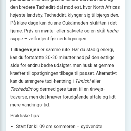
den bredere Tachedirt-dal mod øst, hvor North Africas
højeste landsby, Tacheddirt, klynger sig til bjergsiden.
På klare dage kan du ane Oukaïmeden-skiliften i det
fjerne. Prøv en mynte- eller salviete og en skål
harira
suppe – velfortjent før nedstigningen.
Tilbagevejen
er samme rute. Har du stadig energi,
kan du fortsætte 20-30 minutter ned på den østlige
side for endnu bedre udsigter, men husk at gemme
kræfter til opstigningen tilbage til passet. Alternativt
kan du arrangere taxi-hentning i
Timichi
eller
Tacheddirt
og dermed gøre turen til en énvejs-
traverse, men det kræver forudgående aftale og lidt
mere vandrings-tid.
Praktiske tips:
Start før kl. 09 om sommeren – sydvendte