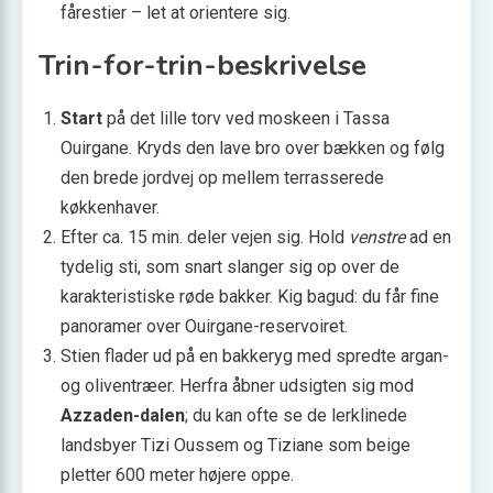
fårestier – let at orientere sig.
Trin-for-trin-beskrivelse
Start
på det lille torv ved moskeen i Tassa
Ouirgane. Kryds den lave bro over bækken og følg
den brede jordvej op mellem terrasserede
køkkenhaver.
Efter ca. 15 min. deler vejen sig. Hold
venstre
ad en
tydelig sti, som snart slanger sig op over de
karakteristiske røde bakker. Kig bagud: du får fine
panoramer over Ouirgane-reservoiret.
Stien flader ud på en bakkeryg med spredte argan-
og oliventræer. Herfra åbner udsigten sig mod
Azzaden-dalen
; du kan ofte se de lerklinede
landsbyer Tizi Oussem og Tiziane som beige
pletter 600 meter højere oppe.