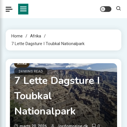
Home
Afrika
7 Lette Dagsture I Toubkal Nationalpark
Afrika
24 MINS READ
7 Lette Dagsture I
Toubkal
Nationalpark
0
marts 20, 2026
Jordomrejse.dk