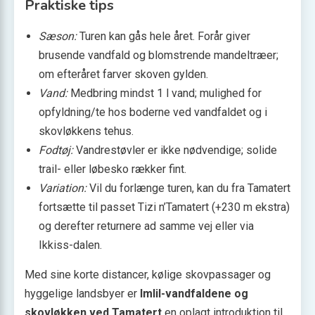
Praktiske tips
Sæson:
Turen kan gås hele året. Forår giver
brusende vandfald og blomstrende mandeltræer;
om efteråret farver skoven gylden.
Vand:
Medbring mindst 1 l vand; mulighed for
opfyldning/te hos boderne ved vandfaldet og i
skovløkkens tehus.
Fodtøj:
Vandrestøvler er ikke nødvendige; solide
trail- eller løbesko rækker fint.
Variation:
Vil du forlænge turen, kan du fra Tamatert
fortsætte til passet Tizi n’Tamatert (+230 m ekstra)
og derefter returnere ad samme vej eller via
Ikkiss-dalen.
Med sine korte distancer, kølige skovpassager og
hyggelige landsbyer er
Imlil-vandfaldene og
skovløkken ved Tamatert
en oplagt introduktion til