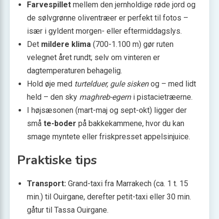
Farvespillet
mellem den jernholdige røde jord og
de sølvgrønne oliventræer er perfekt til fotos –
især i gyldent morgen- eller eftermiddagslys.
Det
mildere klima
(700-1.100 m) gør ruten
velegnet året rundt; selv om vinteren er
dagtemperaturen behagelig.
Hold øje med
turtelduer, gule sisken
og – med lidt
held – den sky
maghreb-egern
i pistacietræerne.
I højsæsonen (mart-maj og sept-okt) ligger der
små
te-boder
på bakkekammene, hvor du kan
smage myntete eller friskpresset appelsinjuice.
Praktiske tips
Transport:
Grand-taxi fra Marrakech (ca. 1 t. 15
min.) til Ouirgane, derefter petit-taxi eller 30 min.
gåtur til Tassa Ouirgane.