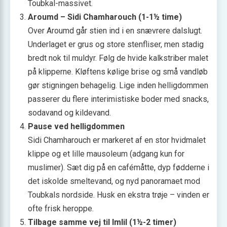
Toubkal-massivet.
Aroumd – Sidi Chamharouch (1-1½ time)
Over Aroumd går stien ind i en snævrere dalslugt.
Underlaget er grus og store stenfliser, men stadig
bredt nok til muldyr. Følg de hvide kalkstriber malet
på klipperne. Kløftens kølige brise og små vandløb
gør stigningen behagelig. Lige inden helligdommen
passerer du flere interimistiske boder med snacks,
sodavand og kildevand.
Pause ved helligdommen
Sidi Chamharouch er markeret af en stor hvidmalet
klippe og et lille mausoleum (adgang kun for
muslimer). Sæt dig på en cafémåtte, dyp fødderne i
det iskolde smeltevand, og nyd panoramaet mod
Toubkals nordside. Husk en ekstra trøje – vinden er
ofte frisk heroppe.
Tilbage samme vej til Imlil (1½-2 timer)