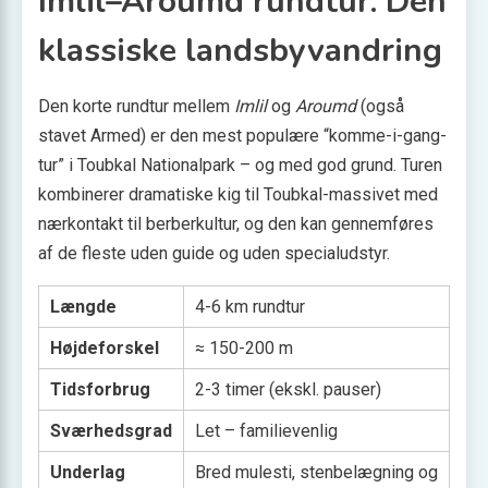
Imlil–Aroumd rundtur: Den
klassiske landsbyvandring
Den korte rundtur mellem
Imlil
og
Aroumd
(også
stavet Armed) er den mest populære “komme-i-gang-
tur” i Toubkal Nationalpark – og med god grund. Turen
kombinerer dramatiske kig til Toubkal-massivet med
nærkontakt til berberkultur, og den kan gennemføres
af de fleste uden guide og uden specialudstyr.
Længde
4-6 km rundtur
Højdeforskel
≈ 150-200 m
Tidsforbrug
2-3 timer (ekskl. pauser)
Sværhedsgrad
Let – familievenlig
Underlag
Bred mulesti, stenbelægning og