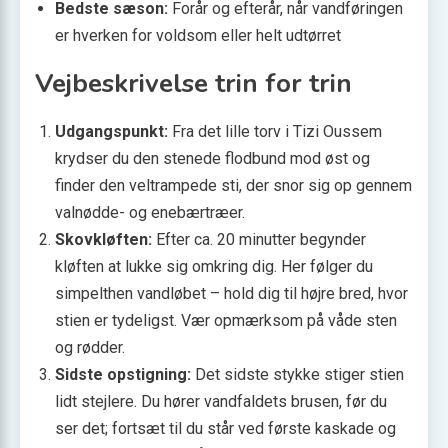
Bedste sæson:
Forår og efterår, når vandføringen
er hverken for voldsom eller helt udtørret
Vejbeskrivelse trin for trin
Udgangspunkt:
Fra det lille torv i Tizi Oussem
krydser du den stenede flodbund mod øst og
finder den veltrampede sti, der snor sig op gennem
valnødde- og enebærtræer.
Skovkløften:
Efter ca. 20 minutter begynder
kløften at lukke sig omkring dig. Her følger du
simpelthen vandløbet – hold dig til højre bred, hvor
stien er tydeligst. Vær opmærksom på våde sten
og rødder.
Sidste opstigning:
Det sidste stykke stiger stien
lidt stejlere. Du hører vandfaldets brusen, før du
ser det; fortsæt til du står ved første kaskade og