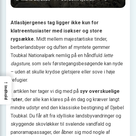
Atlasbjergenes tag ligger ikke kun for
klatreentusiaster med isøkser og store
rygsække.
Midt mellem majestætiske tinder,
berberlandsbyer og duften af myntete gemmer
Toubkal Nationalpark nemlig på en håndfuld
lette
dagsture
, som selv førstegangsbesøgende kan nyde
– uden at skulle krydse gletsjere eller sove i høje
refugier.
→
Indhold
I artiklen her tager vi dig med på
syv overskuelige
ruter
, der alle kan klares på én dag og kræver langt
mindre udstyr end den klassiske bestigning af Djebel
Toubkal. Du får alt fra idylliske landsbyvandringer og
skyggende skovløkker til svalende vandfald og
panoramapassager, der åbner sig mod nogle af