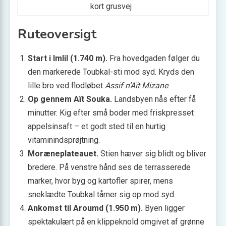
kort grusvej
Ruteoversigt
Start i Imlil (1.740 m).
Fra hovedgaden følger du
den markerede Toubkal-sti mod syd. Kryds den
lille bro ved flodløbet
Assif n’Aït Mizane
.
Op gennem Aït Souka.
Landsbyen nås efter få
minutter. Kig efter små boder med friskpresset
appelsinsaft – et godt sted til en hurtig
vitaminindsprøjtning.
Moræneplateauet.
Stien hæver sig blidt og bliver
bredere. På venstre hånd ses de terrasserede
marker, hvor byg og kartofler spirer, mens
sneklædte Toubkal tårner sig op mod syd.
Ankomst til Aroumd (1.950 m).
Byen ligger
spektakulært på en klippeknold omgivet af grønne