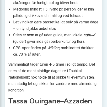
skråninger får hurtigt sol og bliver hede.
Medbring mindst 1,5 l vand pr. person; der er kun
pålidelig drikkevand i Imlil og ved tehuset.
Let vind kan gøre passet køligt selv på varme dage
– en tynd jakke anbefales.
Stien er nem at gå uden guide, men lokale
aghuid
(guider) giver indsigt i berberkultur og flora.
GPS-spor findes på
Wikiloc
; mobilnettet dækker
ca. 70 % af ruten.
Sammenlagt tager turen 4-5 timer i roligt tempo. Det
er en af de mest alsidige dagsture i Toubkal
Nationalpark: nok højde til at prikke til eventyrlysten,
men stadig let og sikker for vandrere med almindelig
kondition.
Tassa Ouirgane–Azzaden