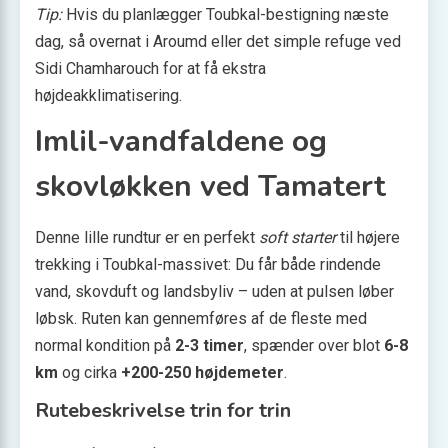
Tip:
Hvis du planlægger Toubkal-bestigning næste
dag, så overnat i Aroumd eller det simple refuge ved
Sidi Chamharouch for at få ekstra
højdeakklimatisering.
Imlil-vandfaldene og
skovløkken ved Tamatert
Denne lille rundtur er en perfekt
soft starter
til højere
trekking i Toubkal-massivet: Du får både rindende
vand, skovduft og landsbyliv – uden at pulsen løber
løbsk. Ruten kan gennemføres af de fleste med
normal kondition på
2-3 timer
, spænder over blot
6-8
km
og cirka
+200-250 højdemeter
.
Rutebeskrivelse trin for trin