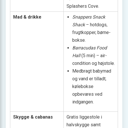
Splashers Cove.
Mad & drikke
Snappers Snack
Shack
– hotdogs,
frugt­kopper, børne­
bokse.
Barracudas Food
Hall
(5 min) – air-
condition og højstole.
Medbragt babymad
og vand er tilladt;
kølebokse
opbevares ved
indgangen.
Skygge & cabanas
Gratis liggestole i
halvskygge samt