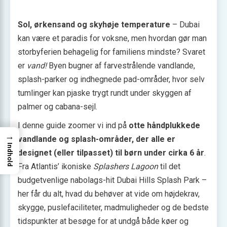
Sol, ørkensand og skyhøje temperature
– Dubai
kan være et paradis for voksne, men hvordan gør man
storbyferien behagelig for familiens mindste? Svaret
er
vand!
Byen bugner af farvestrålende vandlande,
splash-parker og indhegnede pad-områder, hvor selv
tumlinger kan pjaske trygt rundt under skyggen af
palmer og cabana-sejl.
I denne guide zoomer vi ind på
otte håndplukkede
→
vandlande og splash-områder, der alle er
Indhold
designet (eller tilpasset) til børn under cirka 6 år
.
Fra Atlantis’ ikoniske
Splashers Lagoon
til det
budgetvenlige nabolags-hit Dubai Hills Splash Park –
her får du alt, hvad du behøver at vide om højdekrav,
skygge, puslefaciliteter, madmuligheder og de bedste
tidspunkter at besøge for at undgå både køer og