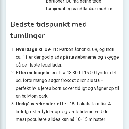
portioner. Du må gerne tage
babymad
og vandflasker med ind.
Bedste tidspunkt med
tumlinger
Hverdage kl. 09-11:
Parken åbner kl. 09, og indtil
ca. 11 er der god plads på rutsjebanerne og skygge
på de fleste legeflader.
Eftermiddagsluren:
Fra 13:30 til 15:00 tynder det
ud, fordi mange søger frokost eller siesta –
perfekt hvis jeres børn sover tidligt og vågner op til
en halv­tom park.
Undgå weekender efter 15:
Lokale familier &
hotelgæster fylder op, og ventetiderne ved de
mest populære slides kan nå 10-15 minutter.