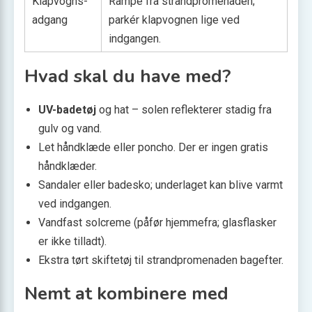
Klapvogns-
Rampe fra strandpromenaden;
adgang
parkér klapvognen lige ved
indgangen.
Hvad skal du have med?
UV-badetøj
og hat – solen reflekterer stadig fra
gulv og vand.
Let håndklæde eller poncho. Der er ingen gratis
håndklæder.
Sandaler eller badesko; underlaget kan blive varmt
ved indgangen.
Vandfast solcreme (påfør hjemmefra; glasflasker
er ikke tilladt).
Ekstra tørt skiftetøj til strandpromenaden bagefter.
Nemt at kombinere med