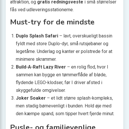
attraktion, og
gratis redningsveste
i små størrelser
fås ved udleveringsstationerne.
Must-try for de mindste
Duplo Splash Safari
– lavt, overskueligt bassin
fyldt med store Duplo-dyr, små rutsjebaner og
legetårne. Underlag og kanter er polstrede for at
minimere skrammer.
Build-A-Raft Lazy River
– en rolig flod, hvor I
sammen kan bygge en tømmerflåde af bløde,
flydende LEGO-klodser, før I driver afsted i
skyggefulde omgivelser.
Joker Soaker
– et lidt større splash-kompleks,
men stadig børnevenligt i bunden. Hold øje med
den kæmpe spand, som tipper hvert fjerde minut.
Pusle- og familievenlige