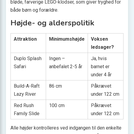
bløde, farverige LEGO-klodser, som giver tryghed for
både børn og forældre.
Højde- og alderspolitik
Attraktion
Minimumshøjde
Voksen
ledsager?
Duplo Splash
Ingen –
Ja, hvis
Safari
anbefalet 2-5 år
barnet er
under 4 år
Build-A-Raft
86 cm
Påkrævet
Lazy River
under 122 cm
Red Rush
100 cm
Påkrævet
Family Slide
under 122 cm
Alle højder kontrolleres ved indgangen til den enkelte