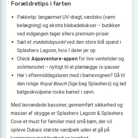
Forældre­tips i farten
Pakketip: langærmet UV-dragt, vandsko (varm
belægning) og ekstra blebadebukser – butikken
ved indgangen tager ellers premium-priser.
Sæt et
mødetidspunkt
ved den store blå spand i
Splashers Lagoon, hvis I deler jer op.
Check
Aquaventure-appen
for live ventetider og
solintensitet – nyttigt til at planlægge is-pauser.
Har I eftermiddags­luren med i barne­vognen? Gå til
den rolige
Royal Beach
(lige bag Splashers) og lad
bølge­skvulpene rocke barnet i søvn.
Med lavvandede bassiner, gennemført sikkerhed og
masser af skygge er Splashers Lagoon & Splashers
Cove et must for familier med små børn, der vil
opleve Dubais største vandpark uden at gå på