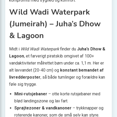
kompromis med tryghed og komfort.
Wild Wadi Waterpark
(Jumeirah) – Juha’s Dhow
& Lagoon
Midt i
Wild Wadi Waterpark
finder du
Juha’s Dhow &
Lagoon
, et farverigt piratskib omgivet af 100+
vandaktiviteter målrettet børn under ca. 1,1 m. Her er
alt lavvandet (20-40 cm) og
konstant bemandet af
livredderposter
, så både tumlinger og forældre kan
føle sig trygge.
Mini-rutsjebaner
– otte korte rutsjebaner med
blød landingszone og lav fart.
Sprøjtezoner & vandkanoner
– trykknapper og
roterende kanoner, som de små selv kan styre.