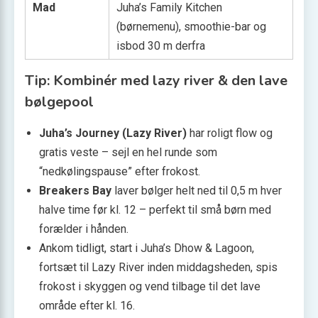
Mad
Juha’s Family Kitchen
(børnemenu), smoothie-bar og
isbod 30 m derfra
Tip: Kombinér med lazy river & den lave
bølgepool
Juha’s Journey (Lazy River)
har roligt flow og
gratis veste – sejl en hel runde som
“nedkølingspause” efter frokost.
Breakers Bay
laver bølger helt ned til 0,5 m hver
halve time før kl. 12 – perfekt til små børn med
forælder i hånden.
Ankom tidligt, start i Juha’s Dhow & Lagoon,
fortsæt til Lazy River inden middagsheden, spis
frokost i skyggen og vend tilbage til det lave
område efter kl. 16.