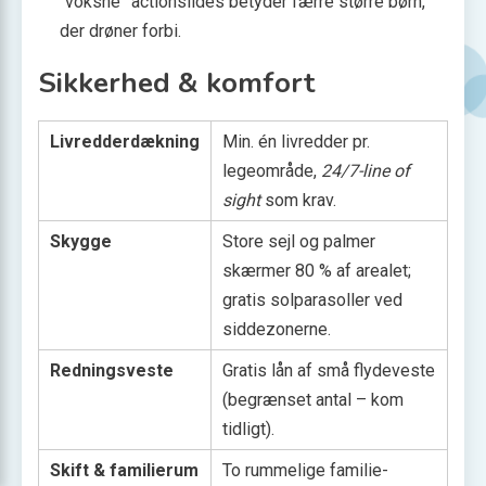
“voksne” actionslides betyder færre større børn,
der drøner forbi.
Sikkerhed & komfort
Livredderdækning
Min. én livredder pr.
legeområde,
24/7-line of
sight
som krav.
Skygge
Store sejl og palmer
skærmer 80 % af arealet;
gratis solparasoller ved
siddezonerne.
Redningsveste
Gratis lån af små flydeveste
(begrænset antal – kom
tidligt).
Skift & familierum
To rummelige familie­