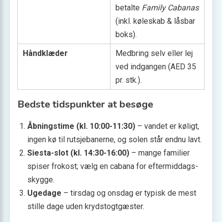
betalte
Family Cabanas
(inkl. køleskab & låsbar
boks).
Håndklæder
Medbring selv eller lej
ved indgangen (AED 35
pr. stk.).
Bedste tidspunkter at besøge
Åbnings­time (kl. 10:00-11:30)
– vandet er køligt,
ingen kø til rutsje­banerne, og solen står endnu lavt.
Siesta-slot (kl. 14:30-16:00)
– mange familier
spiser frokost; vælg en cabana for eftermiddags­
skygge.
Ugedage
– tirsdag og onsdag er typisk de mest
stille dage uden krydstogt­gæster.