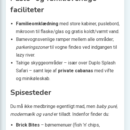
faciliteter
Familieomklædning
med store kabiner, puslebord,
mikroovn til flaske/glas og gratis koldt/varmt vand.
Barnevognsvenlige ramper mellem alle områder;
parkeringszoner
til vogne findes ved indgangen til
lazy river.
Talrige skyggeområder – især over Duplo Splash
Safari – samt leje af
private cabanas
med vifte
og minikøleskab.
Spisesteder
Du må ikke medbringe egentligt mad, men
baby puré,
modermælk og vand
er tilladt. Indenfor finder du:
Brick Bites
– børnemenuer (fish ’n’ chips,