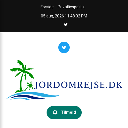
Skip
Forside
Privatlivspolitik
to
05 aug, 2026
11:48:03 PM
content
Jordomrejseguiden
Din guide til jorden rundt – inspiration, praktiske råd og ruter.
Tilmeld