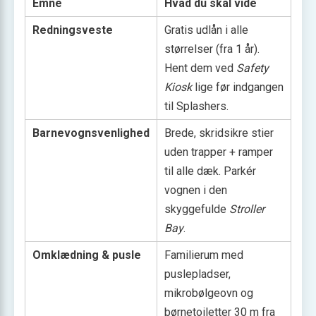
Emne
Hvad du skal vide
Redningsveste
Gratis udlån i alle
størrelser (fra 1 år).
Hent dem ved
Safety
Kiosk
lige før indgangen
til Splashers.
Barnevognsvenlighed
Brede, skridsikre stier
uden trapper + ramper
til alle dæk. Parkér
vognen i den
skyggefulde
Stroller
Bay
.
Omklædning & pusle
Familierum med
puslepladser,
mikrobølgeovn og
børnetoiletter 30 m fra