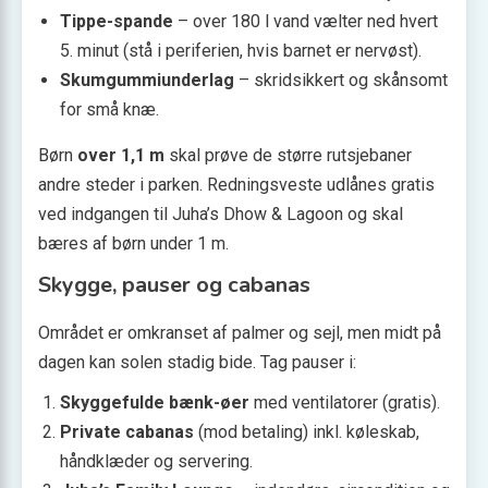
Tippe-spande
– over 180 l vand vælter ned hvert
5. minut (stå i periferien, hvis barnet er nervøst).
Skumgummiunderlag
– skridsikkert og skånsomt
for små knæ.
Børn
over 1,1 m
skal prøve de større rutsjebaner
andre steder i parken. Redningsveste udlånes gratis
ved indgangen til Juha’s Dhow & Lagoon og skal
bæres af børn under 1 m.
Skygge, pauser og cabanas
Området er omkranset af palmer og sejl, men midt på
dagen kan solen stadig bide. Tag pauser i:
Skyggefulde bænk-øer
med ventilatorer (gratis).
Private cabanas
(mod betaling) inkl. køleskab,
håndklæder og servering.