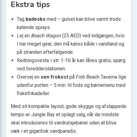
Ekstra tips
Tag
badesko
med – gulvet kan blive varmt trods
kølende sprays.
Lej en
Beach Wagon
(25 AED) ved indgangen, hvis
I har meget gear; den må køres både i vandland og
på stranden efterfølgende.
Redningsveste i str. 1-10 år kan lånes gratis; spørg
ved livredderstationen.
Overvej en
sen frokost
på Fish Beach Taverna lige
udenfor porten – 5 min. til fods og børnemenu med
fiskefrikadeller.
Med sit kompakte layout, gode skygge og afslappede
tempo er Jungle Bay et oplagt valg, når de mindste
skal introduceres til vandrutsjebaner uden at blive
væk i et gigantisk vandparadis.