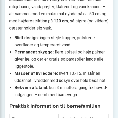
rutsjebaner, vandsprøjter, klatrenet og vandkanoner –
alt sammen med en maksimal dybde på ca. 50 cm og
med højde­restriktion på
120 cm
, så større (og vildere)
gæster holder sig væk.
Blidt design:
ingen stejle trapper, polstrede
overflader og tempereret vand.
Permanent skygge:
flere sol­sejl og høje palmer
giver læ, og der er gratis sol­parasoller langs alle
ligge­stole.
Masser af livreddere:
hvert 10.-15. m står en
uddannet livredder med udsyn over hele bassinet.
Bekvem afstand:
kun 3 minutters gang fra hoved­
indgangen – nemt med barnevogn.
Praktisk information til børnefamilien