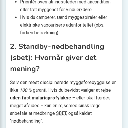
Prioritér overnatningssteder med aircondition
eller tæt myggenet for vinduer/døre.
Hvis du camperer, tænd mygge­spiraler eller
elektriske vapourisers udenfor teltet (obs.
forlæn betrækning).
2. Standby-nødbehandling
(sbet): Hvornår giver det
mening?
Selv den mest disciplinerede myggeforebyggelse er
ikke
100 %
garanti. Hvis du bevidst vælger at rejse
uden fast malariaprofylakse
– eller skal færdes
meget afsides – kan en rejsemedicinsk læge
anbefale at medbringe
SBET
, også kaldet
“nødbehandling”.