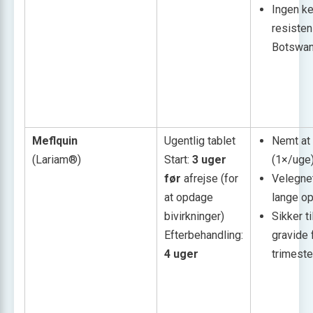
Ingen k
resisten
Botswa
Meflquin
Ugentlig tablet
Nemt at
(Lariam®)
Start:
3 uger
(1×/uge
før
afrejse (for
Velegnet
at opdage
lange o
bivirkninger)
Sikker ti
Efterbehandling:
gravide f
4 uger
trimeste