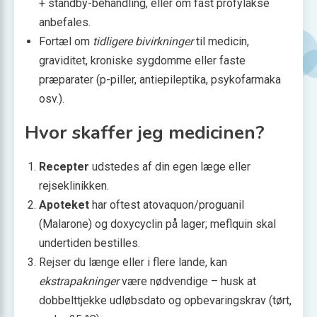
+ standby-behandling, eller om fast profylakse
anbefales.
Fortæl om
tidligere bivirkninger
til medicin,
graviditet, kroniske sygdomme eller faste
præparater (p-piller, antiepileptika, psykofarmaka
osv.).
Hvor skaffer jeg medicinen?
Recepter
udstedes af din egen læge eller
rejseklinikken.
Apoteket
har oftest atovaquon/proguanil
(Malarone) og doxycyclin på lager; meflquin skal
undertiden bestilles.
Rejser du længe eller i flere lande, kan
ekstrapakninger
være nødvendige – husk at
dobbelttjekke udløbsdato og opbevaringskrav (tørt,