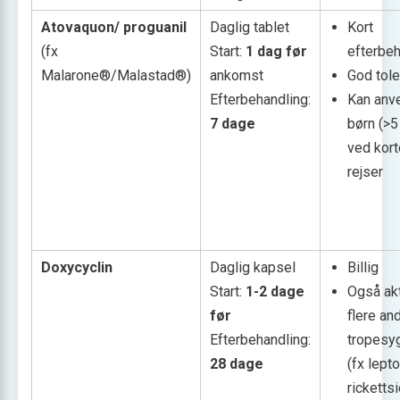
Atovaquon/ proguanil
Daglig tablet
Kort
(fx
Start:
1 dag før
efterbeh
Malarone®/Malastad®)
ankomst
God tole
Efterbehandling:
Kan anv
7 dage
børn (>5
ved kort
rejser
Doxycyclin
Daglig kapsel
Billig
Start:
1-2 dage
Også ak
før
flere an
Efterbehandling:
tropes
28 dage
(fx lept
rickettsi