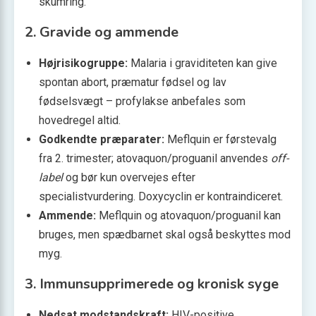
skumring.
2. Gravide og ammende
Højrisikogruppe:
Malaria i graviditeten kan give
spontan abort, præmatur fødsel og lav
fødselsvægt – profylakse anbefales som
hovedregel altid.
Godkendte præparater:
Meflquin er førstevalg
fra 2. trimester; atovaquon/proguanil anvendes
off-
label
og bør kun overvejes efter
specialistvurdering. Doxycyclin er kontraindiceret.
Ammende:
Meflquin og atovaquon/proguanil kan
bruges, men spædbarnet skal også beskyttes mod
myg.
3. Immun­supprimerede og kronisk syge
Nedsat modstandskraft:
HIV-positive,