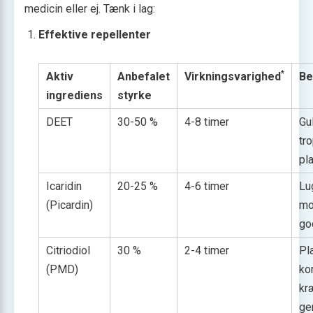
medicin eller ej. Tænk i lag:
Effektive repellenter
*
Aktiv
Anbefalet
Virkningsvarighed
Be
ingrediens
styrke
DEET
30-50 %
4-8 timer
Gu
tr
pl
Icaridin
20-25 %
4-6 timer
Lu
(Picardin)
mo
god
Citriodiol
30 %
2-4 timer
Pl
(PMD)
ko
kr
ge