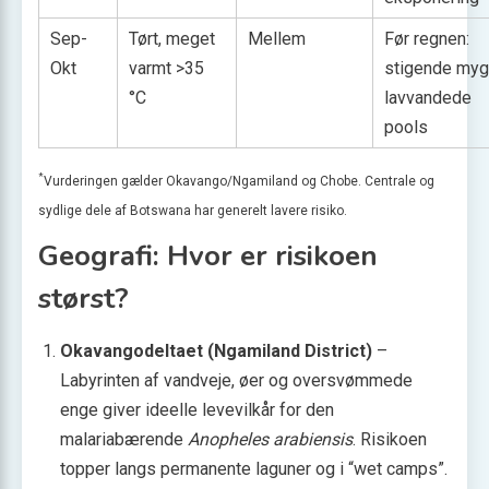
Sep-
Tørt, meget
Mellem
Før regnen:
Okt
varmt >35
stigende myg
°C
lavvandede
pools
*
Vurderingen gælder Okavango/Ngamiland og Chobe. Centrale og
sydlige dele af Botswana har generelt lavere risiko.
Geografi: Hvor er risikoen
størst?
Okavangodeltaet (Ngamiland District)
–
Labyrinten af vandveje, øer og oversvømmede
enge giver ideelle levevilkår for den
malariabærende
Anopheles arabiensis
. Risikoen
topper langs permanente laguner og i “wet camps”.