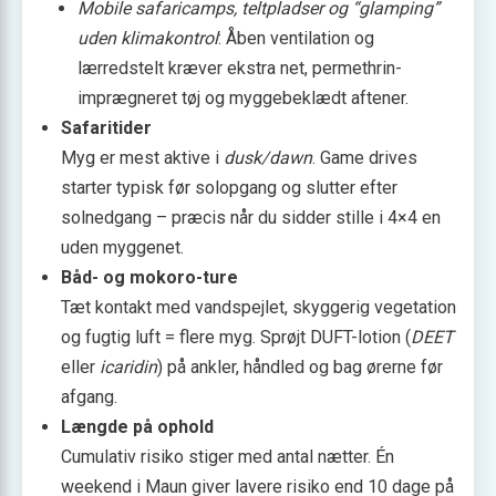
Mobile safaricamps, teltpladser og “glamping”
uden klimakontrol
: Åben ventilation og
lærredstelt kræver ekstra net, permethrin-
imprægneret tøj og myggebeklædt aftener.
Safaritider
Myg er mest aktive i
dusk/dawn
. Game drives
starter typisk før solopgang og slutter efter
solnedgang – præcis når du sidder stille i 4×4 en
uden myggenet.
Båd- og mokoro-ture
Tæt kontakt med vandspejlet, skyggerig vegetation
og fugtig luft = flere myg. Sprøjt DUFT-lotion (
DEET
eller
icaridin
) på ankler, håndled og bag ørerne før
afgang.
Længde på ophold
Cumulativ risiko stiger med antal nætter. Én
weekend i Maun giver lavere risiko end 10 dage på