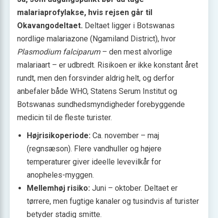
malariaprofylakse, hvis rejsen går til
Okavangodeltaet.
Deltaet ligger i Botswanas
nordlige malariazone (Ngamiland District), hvor
Plasmodium falciparum
– den mest alvorlige
malariaart – er udbredt. Risikoen er ikke konstant året
rundt, men den forsvinder aldrig helt, og derfor
anbefaler både WHO, Statens Serum Institut og
Botswanas sundhedsmyndigheder forebyggende
medicin til de fleste turister.
Højrisikoperiode:
Ca. november – maj
(regnsæson). Flere vandhuller og højere
temperaturer giver ideelle levevilkår for
anopheles-myggen.
Mellemhøj risiko:
Juni – oktober. Deltaet er
tørrere, men fugtige kanaler og tusindvis af turister
betyder stadig smitte.