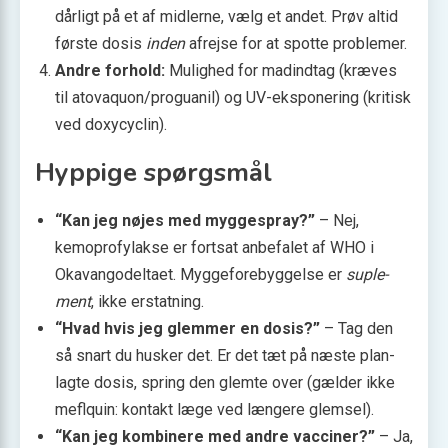
dårligt på et af midlerne, vælg et andet. Prøv altid
første dosis
inden
afrejse for at spotte problemer.
Andre forhold:
Mulighed for madindtag (kræves
til atovaquon/proguanil) og UV-eksponering (kritisk
ved doxycyclin).
Hyppige spørgsmål
“Kan jeg nøjes med myggespray?”
– Nej,
kemoprofylakse er fortsat anbefalet af WHO i
Okavangodeltaet. Myggeforebyggelse er
suple­
ment
, ikke erstatning.
“Hvad hvis jeg glemmer en dosis?”
– Tag den
så snart du husker det. Er det tæt på næste plan­
lagte dosis, spring den glemte over (gælder ikke
meflquin: kontakt læge ved længere glemsel).
“Kan jeg kombinere med andre vacciner?”
– Ja,