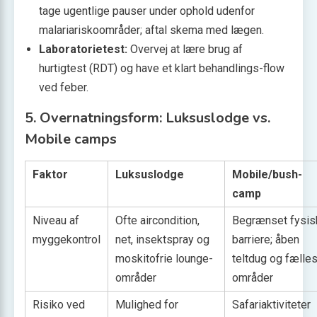
tage ugentlige pauser under ophold udenfor
malariariskoområder; aftal skema med lægen.
Laboratorietest:
Overvej at lære brug af
hurtigtest (RDT) og have et klart behandlings-flow
ved feber.
5. Overnatningsform: Luksuslodge vs.
Mobile camps
Faktor
Luksuslodge
Mobile/bush-
camp
Niveau af
Ofte aircondition,
Begrænset fysis
myggekontrol
net, insekt­spray og
barriere; åben
moskitofrie lounge-
teltdug og fælle
områder
områder
Risiko ved
Mulighed for
Safariaktiviteter