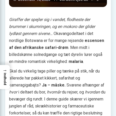
Giraffer der spejler sig i vandet, flodheste der
brummer i skumringen, og en mokoro der glider
lydløst gennem sivene…
Okavangodeltaet i det
nordlige Botswana er for mange rejsende
essensen
af den afrikanske safari-drøm
. Men midt i
billedskønne solnedgange og tæt dyreliv lurer også
en mindre romantisk virkelighed:
malaria
.
→
Skal du virkelig tage piller og tænke på stik, når du
Indhold
allerede har pakket kikkert, safarihat og
kameragigabajts?
Ja – måske.
Svarene afhænger af
hvor
i deltaet du bor,
hvornår
du rejser, og
hvordan
du
bevæger dig rundt. I denne guide skærer vi igennem
junglen af råd, skrækhistorier og farmaceutiske
forkortelser, så du kan træffe den rigtige beslutning