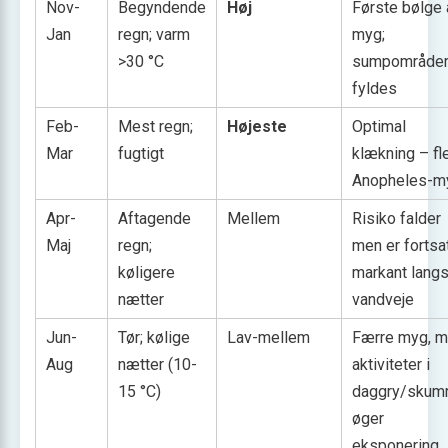
Nov-
Begyndende
Høj
Første bølge 
Jan
regn; varm
myg;
>30 °C
sumpområde
fyldes
Feb-
Mest regn;
Højeste
Optimal
Mar
fugtigt
klækning – fl
Anopheles-m
Apr-
Aftagende
Mellem
Risiko falder
Maj
regn;
men er fortsa
køligere
markant lang
nætter
vandveje
Jun-
Tør; kølige
Lav-mellem
Færre myg, 
Aug
nætter (10-
aktiviteter i
15 °C)
daggry/skumr
øger
eksponering