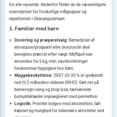
for alle rejsende. Nedenfor finder du de væsentligste
overvejelser for forskellige målgrupper og
rejseformer i Okavangodeltaet.
1. Familier med børn
Dosering og præparatvalg:
Børnedoser af
atovaquon/proguanil eller doxycyclin skal
beregnes præcist efter vægt. Meflquin kan
anvendes fra 5 kg, men søvnbivirkninger
forekommer hyppigere hos børn.
Myggebeskyttelse:
DEET 20-30 % er godkendt
ned til 2-måneders-alderen (WHO). Sæt net på
barnevogn/seng og brug lyse, tætvævede
bomuldsklæder imprægneret med permethrin.
Logistik:
Prioritér lodges med aircondition, tæt
kabinet og mulighed for indendørs aktiviteter ved