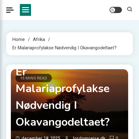
Home
Afrika
Er Malariaprofylakse Nødvendig I Okavangodeltaet?
Afrika
Er
15 MINS READ
Malariaprofylakse
Nødvendig I
Okavangodeltaet?
0
december 18, 2025
Jordomrejse.dk