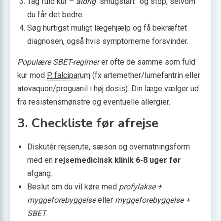
Tag fuld kur –
aldrig
“smugstart” og stop, selvom
du får det bedre.
Søg hurtigst muligt lægehjælp og få bekræftet
diagnosen, også hvis symptomerne forsvinder.
Populære SBET-regimer
er ofte de samme som fuld
kur mod
P. falciparum
(fx artemether/lumefantrin eller
atovaquon/proguanil i høj dosis). Din læge vælger ud
fra resistens­mønstre og eventuelle allergier.
3. Checkliste før afrejse
Diskutér rejserute, sæson og overnatningsform
med en
rejsemedicinsk klinik 6-8 uger før
afgang.
Beslut om du vil køre med
profylakse +
myggeforebyggelse
eller
myggeforebyggelse +
SBET
.