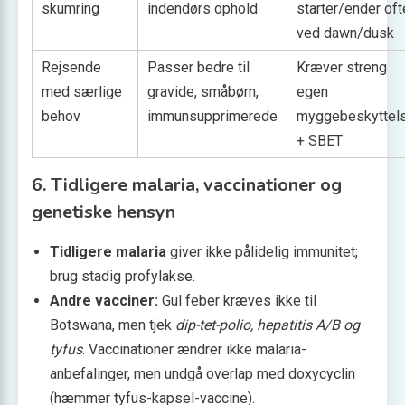
skumring
indendørs ophold
starter/ender oft
ved dawn/dusk
Rejsende
Passer bedre til
Kræver streng
med særlige
gravide, småbørn,
egen
behov
immunsupprimerede
myggebeskyttel
+ SBET
6. Tidligere malaria, vaccinationer og
genetiske hensyn
Tidligere malaria
giver ikke pålidelig immunitet;
brug stadig profylakse.
Andre vacciner:
Gul feber kræves ikke til
Botswana, men tjek
dip-tet-polio, hepatitis A/B og
tyfus
. Vaccinationer ændrer ikke malaria-
anbefalinger, men undgå overlap med doxycyclin
(hæmmer tyfus-kapsel-vaccine).