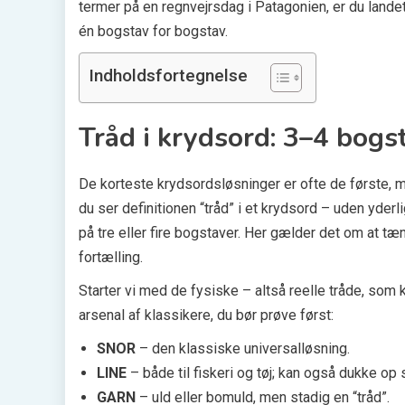
termer på en regnvejrsdag i Patagonien, er du lande
én bogstav for bogstav.
Indholdsfortegnelse
Tråd i krydsord: 3–4 bogs
De korteste krydsordsløsninger er ofte de første, m
du ser definitionen “tråd” i et krydsord – uden yderl
på tre eller fire bogstaver. Her gælder det om at tæn
fortælling.
Starter vi med de fysiske – altså reelle tråde, som k
arsenal af klassikere, du bør prøve først:
SNOR
– den klassiske universalløsning.
LINE
– både til fiskeri og tøj; kan også dukke op s
GARN
– uld eller bomuld, men stadig en “tråd”.