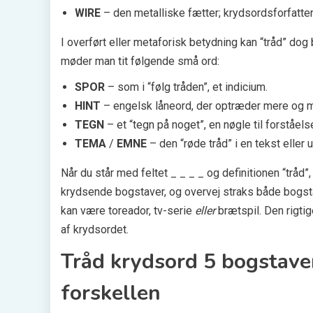
WIRE
– den metalliske fætter; krydsordsforfatter
I overført eller metaforisk betydning kan “tråd” dog 
møder man tit følgende små ord:
SPOR
– som i “følg tråden”, et indicium.
HINT
– engelsk låneord, der optræder mere og 
TEGN
– et “tegn på noget”, en nøgle til forståels
TEMA
/
EMNE
– den “røde tråd” i en tekst eller
Når du står med feltet _ _ _ _ og definitionen “tråd
krydsende bogstaver, og overvej straks både bogsta
kan være toreador, tv-serie
eller
brætspil. Den rigtig
af krydsordet.
Tråd krydsord 5 bogstaver
forskellen