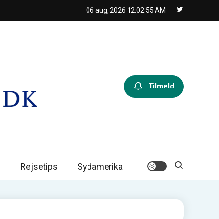
06 aug, 2026
12:02:56 AM
Tilmeld
n
Rejsetips
Sydamerika