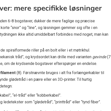
er: mere specifikke løsninger
gden 6-8 bogstaver, dukker de mere faglige og præcise
t korte “snor” og “line”, og løsningen gemmer sig ofte i en
etydningen ikke altid umiddelbart forbindes med noget, man kan
e spiralformede riller på en bolt eller i et møtrikhul.
mekanisk tråd”, og krydsordet kan drille med varianten
gevinde
(7
ekke, om de krydsende bogstaver efterspørger en endelse.
g
filament
(8). Førstnævnte bruges i alt fra forlænger­kabler til
nde glødetråd i en pære eller en 3D-printer. Til hurtig
detegn:
bel”, “el-tråd” eller “kobberkabel”.
g ledetekster som “glødetråd”, “print­tråd” eller “tynd fiber”.