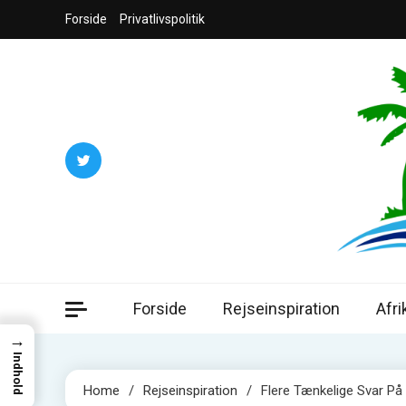
Skip
Forside
Privatlivspolitik
to
content
Jord
Din guide ti
Forside
Rejseinspiration
Afri
→
Indhold
Home
Rejseinspiration
Flere Tænkelige Svar På