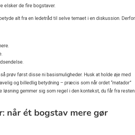
e elsker de fire bogstaver.
betyde alt fra en ledetråd til selve temaet i en diskussion. Derfor
mere.
e.
 udsendelse.
”, så prøv først disse ni basismuligheder. Husk at holde øje med
velig og billedlig betydning – præcis som når ordet “matador”
e løsning gemmer sig som regel i den kontekst, du får fra resten
: når ét bogstav mere gør