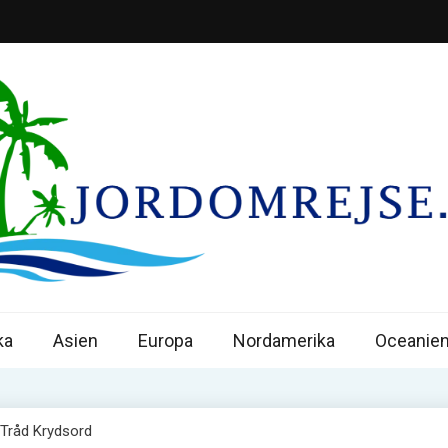
omrejseguiden
l jorden rundt – inspiration, praktiske råd og ruter.
ka
Asien
Europa
Nordamerika
Oceanie
 Tråd Krydsord