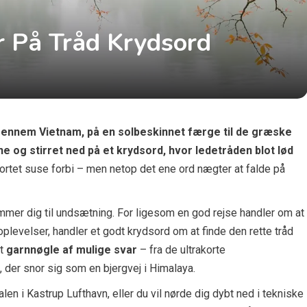
r På Tråd Krydsord
 gennem Vietnam, på en solbeskinnet færge til de græske
ne og stirret ned på et krydsord, hvor ledetråden blot lød
ortet suse forbi – men netop det ene ord nægter at falde på
mer dig til undsætning. For ligesom en god rejse handler om at
plevelser, handler et godt krydsord om at finde den rette tråd
lt
garnnøgle af mulige svar
– fra de ultrakorte
 der snor sig som en bjergvej i Himalaya.
alen i Kastrup Lufthavn, eller du vil nørde dig dybt ned i tekniske