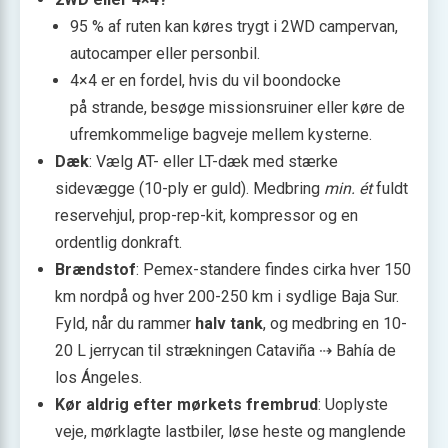
95 % af ruten kan køres trygt i 2WD campervan,
autocamper eller personbil.
4×4 er en fordel, hvis du vil boondocke
på strande, besøge missionsruiner eller køre de
ufremkommelige bagveje mellem kysterne.
Dæk
: Vælg AT- eller LT-dæk med stærke
sidevægge (10-ply er guld). Medbring
min. ét
fuldt
reservehjul, prop-rep-kit, kompressor og en
ordentlig donkraft.
Brændstof
: Pemex-standere findes cirka hver 150
km nordpå og hver 200-250 km i sydlige Baja Sur.
Fyld, når du rammer
halv tank
, og medbring en 10-
20 L jerrycan til strækningen Cataviña ⇢ Bahía de
los Ángeles.
Kør aldrig efter mørkets frembrud
: Uoplyste
veje, mørklagte lastbiler, løse heste og manglende