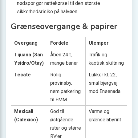
nødspor gør nattekørsel til den største
sikkerhedsrisiko på halvøen.
Grænseovergange & papirer
Overgang
Fordele
Ulemper
Tijuana (San
Åben 24 t,
Trafik og
Ysidro/Otay)
mange baner
kaotisk skiltning
Tecate
Rolig
Lukker kl. 22,
provinsby,
smal bjergvej
nem parkering
mod Ensenada
til FMM
Mexicali
God til
Varme og
(Calexico)
østgående
grænselabyrint
ruter og større
RV’er