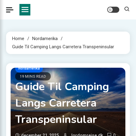
Home
Nordamerika
Guide Til Camping Langs Carretera Transpeninsular
Nordamerika
19 MINS READ
Guide Til Camping
Langs Carretera
Transpeninsular
0
december 21, 2025
Jordomrejse.dk