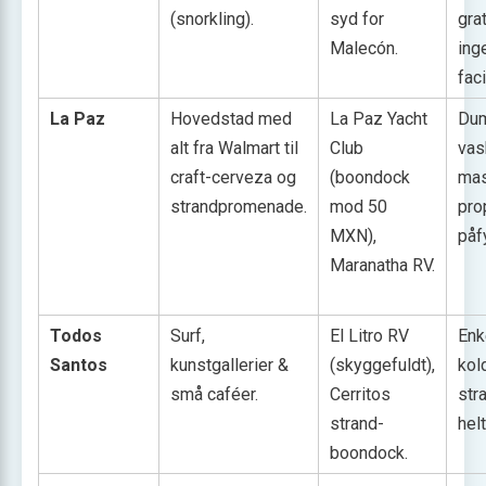
(snorkling).
syd for
gra
Malecón.
ing
faci
La Paz
Hovedstad med
La Paz Yacht
Dum
alt fra Walmart til
Club
vas
craft-cerveza og
(boondock
mas
strandpromenade.
mod 50
pro
MXN),
påf
Maranatha RV.
Todos
Surf,
El Litro RV
Enk
Santos
kunstgallerier &
(skyggefuldt),
kol
små caféer.
Cerritos
str
strand-
hel
boondock.