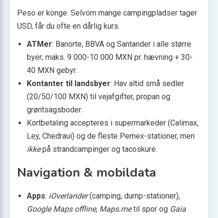
Peso er konge. Selvom mange campingpladser tager
USD, får du ofte en dårlig kurs.
ATMer
: Banorte, BBVA og Santander i alle større
byer; maks. 9 000-10 000 MXN pr. hævning + 30-
40 MXN gebyr.
Kontanter til landsbyer
: Hav altid små sedler
(20/50/100 MXN) til vejafgifter, propan og
grøntsagsboder.
Kortbetaling accepteres i supermarkeder (Calimax,
Ley, Chedraui) og de fleste Pemex-stationer, men
ikke
på strandcampinger og tacoskure.
Navigation & mobil­data
Apps
:
iOverlander
(camping, dump-stationer),
Google Maps offline
,
Maps.me
til spor og
Gaia