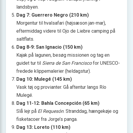
landsbyen.
Dag 7: Guerrero Negro (210 km)
Morgentur til hvalsafari (højsæson jan-mar),
eftermiddag videre til Ojo de Liebre camping på
saltflats.
Dag 8-9: San Ignacio (150 km)
Kajak på lagunen, besøg missionen og tag en
guidet tur til
Sierra de San Francisco
for UNESCO-
fredede klippemalerier (heldagstur).
Dag 10: Mulegé (145 km)
Vask tøj og provianter. Gå aftentur langs Río
Mulegé.
Dag 11-12: Bahía Concepción (65 km)
Slå lejr på
El Requesón
. Stranddag, hængekøje og
fisketacoer fra Jorge’s panga.
Dag 13: Loreto (110 km)