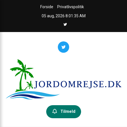
Skip
Forside
Privatlivspolitik
to
05 aug, 2026
8:01:36 AM
content
Jordomrejseguiden
Din guide til jorden rundt – inspiration, praktiske råd og ruter.
Tilmeld