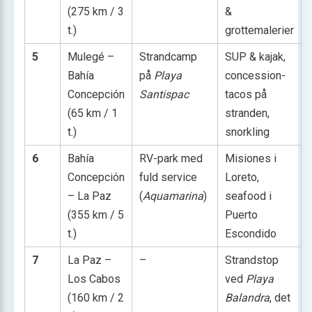
(275 km / 3
&
t.)
grottemalerier
5
Mulegé –
Strandcamp
SUP & kajak,
Bahía
på
Playa
concession-
Concepción
Santispac
tacos på
(65 km / 1
stranden,
t.)
snorkling
6
Bahía
RV-park med
Misiones i
Concepción
fuld service
Loreto,
– La Paz
(
Aquamarina
)
seafood i
(355 km / 5
Puerto
t.)
Escondido
7
La Paz –
–
Strandstop
Los Cabos
ved
Playa
(160 km / 2
Balandra
, det