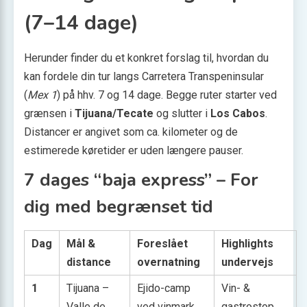
(7–14 dage)
Herunder finder du et konkret forslag til, hvordan du
kan fordele din tur langs Carretera Transpeninsular
(
Mex 1
) på hhv. 7 og 14 dage. Begge ruter starter ved
grænsen i
Tijuana/Tecate
og slutter i
Los Cabos
.
Distancer er angivet som ca. kilometer og de
estimerede køretider er uden længere pauser.
7 dages “baja express” – For
dig med begrænset tid
Dag
Mål &
Foreslået
Highlights
distance
overnatning
undervejs
1
Tijuana –
Ejido-camp
Vin- &
Valle de
ved vinmark
gastrostop,