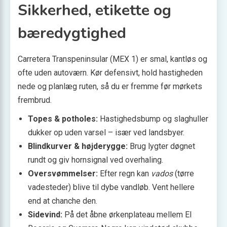
Sikkerhed, etikette og
bæredygtighed
Carretera Transpeninsular (MEX 1) er smal, kantløs og
ofte uden autoværn. Kør defensivt, hold hastigheden
nede og planlæg ruten, så du er fremme før mørkets
frembrud.
Topes & potholes:
Hastighedsbump og slag­huller
dukker op uden varsel – især ved landsbyer.
Blindkurver & højderygge:
Brug lygter døgnet
rundt og giv hornsignal ved overhaling.
Oversvømmelser:
Efter regn kan
vados
(tørre
vadesteder) blive til dybe vandløb. Vent hellere
end at chanche den.
Sidevind:
På det åbne ørken­plateau mellem El