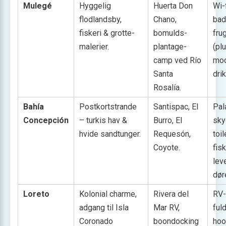
Mulegé
Hyggelig
Huerta Don
Wi-
flodlandsby,
Chano,
bad
fiskeri & grotte­
bomulds-
fru
malerier.
plantage-
(plu
camp ved Río
mo
Santa
dri
Rosalía.
Bahía
Postkortstrande
Santispac, El
Pal
Concepción
– turkis hav &
Burro, El
sky
hvide sandtunger.
Requesón,
toil
Coyote.
fis
leve
dør
Loreto
Kolonial charme,
Rivera del
RV-
adgang til Isla
Mar RV,
ful
Coronado
boondocking
hoo