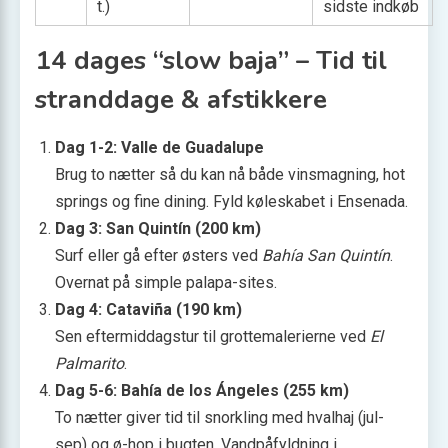
t.)
sidste indkøb
14 dages “slow baja” – Tid til
stranddage & afstikkere
Dag 1-2: Valle de Guadalupe
Brug to nætter så du kan nå både vinsmagning, hot
springs og fine dining. Fyld køleskabet i Ensenada.
Dag 3: San Quintín (200 km)
Surf eller gå efter østers ved
Bahía San Quintín
.
Overnat på simple palapa-sites.
Dag 4: Cataviña (190 km)
Sen eftermiddagstur til grottemalerierne ved
El
Palmarito
.
Dag 5-6: Bahía de los Ángeles (255 km)
To nætter giver tid til snorkling med hvalhaj (jul-
sep) og ø-hop i bugten. Vandpåfyldning i