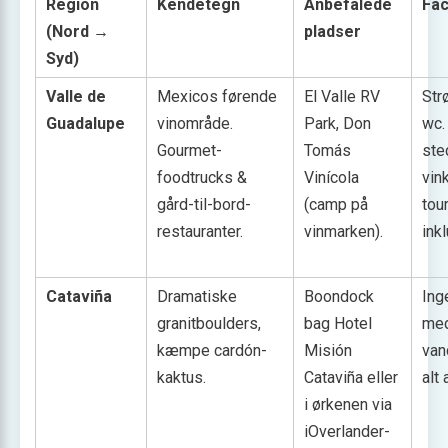
Region
Kendetegn
Anbefalede
Fac
(Nord →
pladser
Syd)
Valle de
Mexicos førende
El Valle RV
Str
Guadalupe
vinområde.
Park, Don
wc.
Gourmet-
Tomás
ste
foodtrucks &
Vinícola
vin
gård-til-bord-
(camp på
tou
restauranter.
vinmarken).
ink
Cataviña
Dramatiske
Boondock
Ing
granitboulders,
bag Hotel
med
kæmpe cardón-
Misión
van
kaktus.
Cataviña eller
alt 
i ørkenen via
iOverlander-