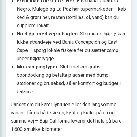
Frisk mad i de store byer.
Ensenada, Guerrero
Negro, Mulegé og La Paz har supermarkeder – køb
kød & grønt her, resten (tortillas, øl, vand) kan du
supplere lokalt.
Hold øje med vejrudsigten.
Storme og høj sø kan
lukke strand­veje ved Bahía Concepción og East
Cape – spørg lokale fiskere før du sætter camp
under højderygge.
Mix campingtyper.
Skift mellem gratis
boondocking og betalte pladser med dump-
stationer og brusebad, så er komfort
og
budget i
balance.
Uanset om du kører lynruten eller den langsomme
variant, får du både ørken, kyst og kultur på én og
samme vej – Baja California leverer det hele på bare
1.600 smukke kilometer.