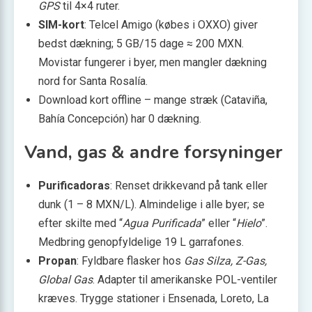
GPS
til 4×4 ruter.
SIM-kort
: Telcel Amigo (købes i OXXO) giver
bedst dækning; 5 GB/15 dage ≈ 200 MXN.
Movistar fungerer i byer, men mangler dækning
nord for Santa Rosalía.
Download kort offline – mange stræk (Cataviña,
Bahía Concepción) har 0 dækning.
Vand, gas & andre forsyninger
Purificadoras
: Renset drikkevand på tank eller
dunk (1 – 8 MXN/L). Almindelige i alle byer; se
efter skilte med “
Agua Purificada
” eller “
Hielo
”.
Medbring genopfyldelige 19 L garrafones.
Propan
: Fyldbare flasker hos
Gas Silza, Z-Gas,
Global Gas
. Adapter til amerikanske POL-ventiler
kræves. Trygge stationer i Ensenada, Loreto, La