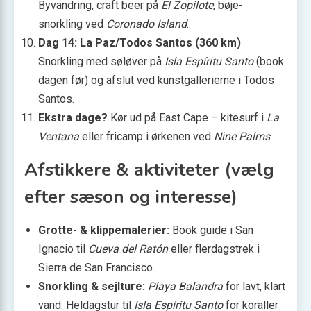
Byvandring, craft beer på
El Zopilote
, bøje-
snorkling ved
Coronado Island
.
Dag 14: La Paz/Todos Santos (360 km)
Snorkling med søløver på
Isla Espíritu Santo
(book
dagen før) og afslut ved kunstgallerierne i Todos
Santos.
Ekstra dage?
Kør ud på East Cape – kitesurf i
La
Ventana
eller fri­camp i ørkenen ved
Nine Palms
.
Afstikkere & aktiviteter (vælg
efter sæson og interesse)
Grotte- & klippemalerier:
Book guide i San
Ignacio til
Cueva del Ratón
eller flerdagstrek i
Sierra de San Francisco.
Snorkling & sejlture:
Playa Balandra
for lavt, klart
vand. Heldagstur til
Isla Espíritu Santo
for koraller