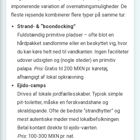
imponerende variation af overnatningsmuligheder. De
fleste rejsende kombinerer flere typer på samme tur:
Strand- & “boondocking”
Fuldstændig primitive pladser – ofte blot en
hårdpakket sandlomme eller en beskyttet vig, hvor
du kan køre helt ned til vandkanten. Ingen faciliteter
udover udsigten og (nogle steder) en primitiv
palapa.
Pris:
Gratis til 200 MXN pr. køretøj,
afhængigt af lokal opkrævning.
Ejido-camps
Drives af lokale jordfællesskaber. Typisk simple
pit-toiletter, måske en ferskvands­hane og
skraldspande. Ofte de bedste “strandhytter” og
mest autentiske møder med lokalbefolkningen.
Betal kontant direkte til ejido-værten.
Pris:
100-300 MXN pr. nat.