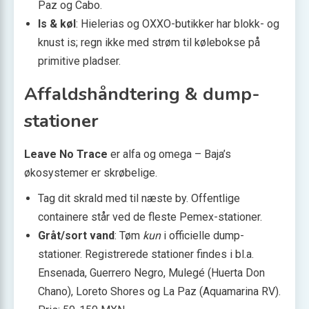
Paz og Cabo.
Is & køl
: Hielerias og OXXO-butikker har blokk- og
knust is; regn ikke med strøm til kølebokse på
primitive pladser.
Affaldshåndtering & dump-
stationer
Leave No Trace
er alfa og omega – Baja’s
økosystemer er skrøbelige.
Tag dit skrald med til næste by. Offentlige
containere står ved de fleste Pemex-stationer.
Gråt/sort vand
: Tøm
kun
i officielle dump-
stationer. Registrerede stationer findes i bl.a.
Ensenada, Guerrero Negro, Mulegé (Huerta Don
Chano), Loreto Shores og La Paz (Aquamarina RV).