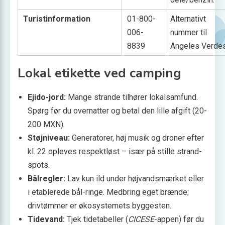
Turistinformation
01-800-
Alternativt
006-
nummer til
8839
Angeles Verde
Lokal etikette ved camping
Ejido-jord:
Mange strande tilhører lokalsamfund.
Spørg før du overnatter og betal den lille afgift (20-
200 MXN).
Støjniveau:
Generatorer, høj musik og droner efter
kl. 22 opleves respektløst – især på stille strand­
spots.
Bålregler:
Lav kun ild under højvandsmærket eller
i etablerede bål-ringe. Medbring eget brænde;
drivtømmer er økosystemets byggesten.
Tidevand:
Tjek tide­tabeller (
CICESE
-appen) før du