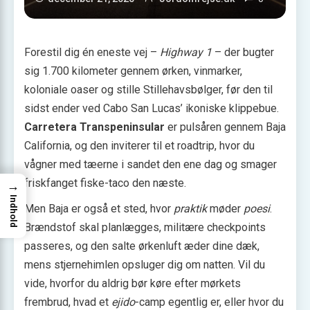
Forestil dig én eneste vej –
Highway 1
– der bugter
sig 1.700 kilometer gennem ørken, vinmarker,
koloniale oaser og stille Stillehavsbølger, før den til
sidst ender ved Cabo San Lucas’ ikoniske klippebue.
Carretera Transpeninsular
er pulsåren gennem Baja
California, og den inviterer til et roadtrip, hvor du
vågner med tæerne i sandet den ene dag og smager
friskfanget fiske-taco den næste.
→
Indhold
Men Baja er også et sted, hvor
praktik
møder
poesi
.
Brændstof skal planlægges, militære checkpoints
passeres, og den salte ørkenluft æder dine dæk,
mens stjernehimlen opsluger dig om natten. Vil du
vide, hvorfor du aldrig bør køre efter mørkets
frembrud, hvad et
ejido
-camp egentlig er, eller hvor du