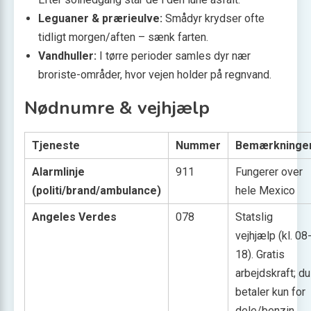
Leguaner & prærieulve:
Smådyr krydser ofte
tidligt morgen/aften – sænk farten.
Vandhuller:
I tørre perioder samles dyr nær
broriste-områder, hvor vejen holder på regnvand.
Nødnumre & vejhjælp
Tjeneste
Nummer
Bemærkninge
Alarmlinje
911
Fungerer over
(politi/brand/ambulance)
hele Mexico
Angeles Verdes
078
Statslig
vejhjælp (kl. 08
18). Gratis
arbejdskraft; du
betaler kun for
dele/benzin.