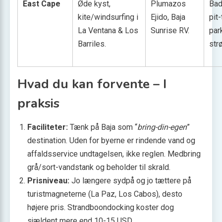
East Cape
Øde kyst,
Plumazos
Bad
kite/windsurfing i
Ejido, Baja
pit-
La Ventana & Los
Sunrise RV.
par
Barriles.
str
Hvad du kan forvente – I
praksis
Faciliteter:
Tænk på Baja som “
bring-din-egen
”
destination. Uden for byerne er rindende vand og
affaldsservice undtagelsen, ikke reglen. Medbring
grå/sort-vandstank og beholder til skrald.
Prisniveau:
Jo længere sydpå og jo tættere på
turist­magneterne (La Paz, Los Cabos), desto
højere pris. Strandboondocking koster dog
sjældent mere end 10-15 USD.