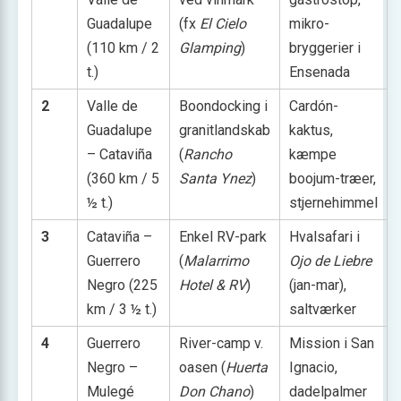
Guadalupe
(fx
El Cielo
mikro-
(110 km / 2
Glamping
)
bryggerier i
t.)
Ensenada
2
Valle de
Boondocking i
Cardón-
Guadalupe
granitlandskab
kaktus,
– Cataviña
(
Rancho
kæmpe
(360 km / 5
Santa Ynez
)
boojum-træer,
½ t.)
stjernehimmel
3
Cataviña –
Enkel RV-park
Hvalsafari i
Guerrero
(
Malarrimo
Ojo de Liebre
Negro (225
Hotel & RV
)
(jan-mar),
km / 3 ½ t.)
saltværker
4
Guerrero
River-camp v.
Mission i San
Negro –
oasen (
Huerta
Ignacio,
Mulegé
Don Chano
)
dadelpalmer