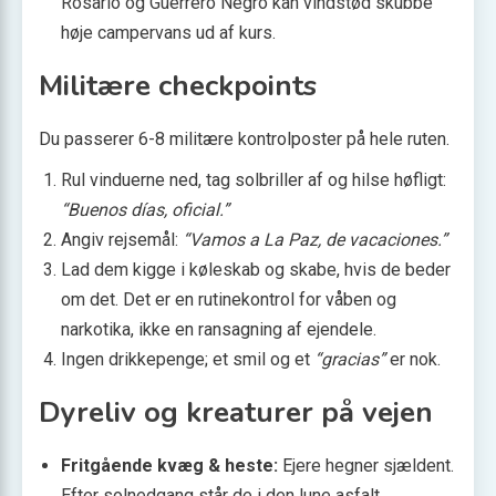
Rosario og Guerrero Negro kan vindstød skubbe
høje camper­vans ud af kurs.
Militære checkpoints
Du passerer 6-8 militære kontrolposter på hele ruten.
Rul vinduerne ned, tag solbriller af og hilse høfligt:
“Buenos días, oficial.”
Angiv rejsemål:
“Vamos a La Paz, de vacaciones.”
Lad dem kigge i køleskab og skabe, hvis de beder
om det. Det er en rutinekontrol for våben og
narkotika, ikke en ransagning af ejendele.
Ingen drikkepenge; et smil og et
“gracias”
er nok.
Dyreliv og kreaturer på vejen
Fritgående kvæg & heste:
Ejere hegn­er sjældent.
Efter solnedgang står de i den lune asfalt.