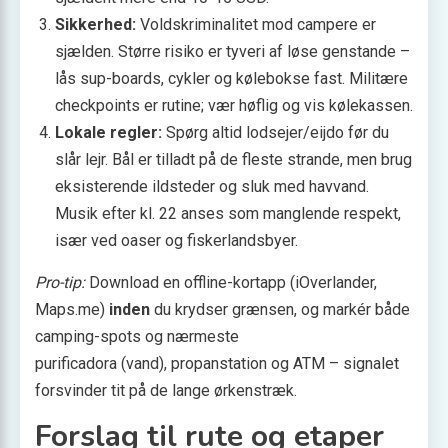
Sikkerhed:
Voldskriminalitet mod campere er
sjælden. Større risiko er tyveri af løse genstande –
lås sup-boards, cykler og kølebokse fast. Militære
checkpoints er rutine; vær høflig og vis kølekassen.
Lokale regler:
Spørg altid lodsejer/eijdo før du
slår lejr. Bål er tilladt på de fleste strande, men brug
eksisterende ildsteder og sluk med havvand.
Musik efter kl. 22 anses som manglende respekt,
især ved oaser og fiskerlandsbyer.
Pro-tip:
Download en offline-kortapp (iOverlander,
Maps.me)
inden
du krydser grænsen, og markér både
camping-spots og nærmeste
purificadora (vand), propan­station og ATM – signalet
forsvinder tit på de lange ørkenstræk.
Forslag til rute og etaper