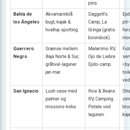
pins.
Bahía de
Akvamarinblå
Daggett’s
Ejid
los Ángeles
bugt, kajak &
Camp, La
pit-
hvalhaj-spotting.
Gringa (gratis
fer
boondock).
mod
Guerrero
Grænse mellem
Malarrimo RV,
Ful
Negro
Baja Norte & Sur;
Ojo de Liebre
ser
gråhval-laguner
Ejido-camp.
i by
jan-mar.
toi
ved
San Ignacio
Lush oase med
Rice & Beans
Str
palmer og
RV, Camping
sim
missions-kirke.
Petate ved
bru
lagunen.
kaj