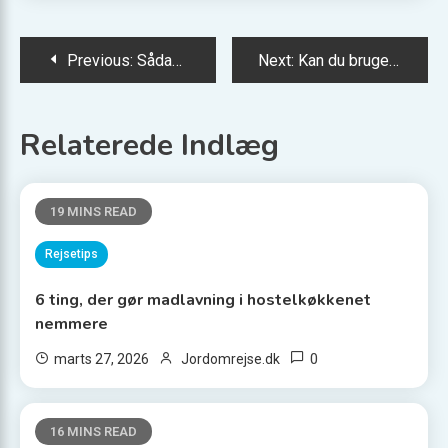
Indlægsnavigation
Previous:
Sådan besøger du Tayrona Nationalpark på én dag
Next:
Kan du bruge MitID i udlandet uden problemer?
Relaterede Indlæg
19 MINS READ
Rejsetips
6 ting, der gør madlavning i hostelkøkkenet
nemmere
0
marts 27, 2026
Jordomrejse.dk
16 MINS READ