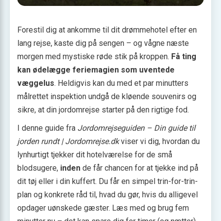
Forestil dig at ankomme til dit drømmehotel efter en
lang rejse, kaste dig på sengen – og vågne næste
morgen med mystiske røde stik på kroppen.
Få ting
kan ødelægge feriemagien som uventede
væggelus
. Heldigvis kan du med et par minutters
målrettet inspektion undgå de kløende souvenirs og
sikre, at din jordomrejse starter på den rigtige fod.
I denne guide fra
Jordomrejseguiden – Din guide til
jorden rundt | Jordomrejse.dk
viser vi dig, hvordan du
lynhurtigt tjekker dit hotelværelse for de små
blodsugere,
inden
de får chancen for at tjekke ind på
dit tøj eller i din kuffert. Du får en simpel trin-for-trin-
plan og konkrete råd til, hvad du gør, hvis du alligevel
opdager uønskede gæster. Læs med og brug fem