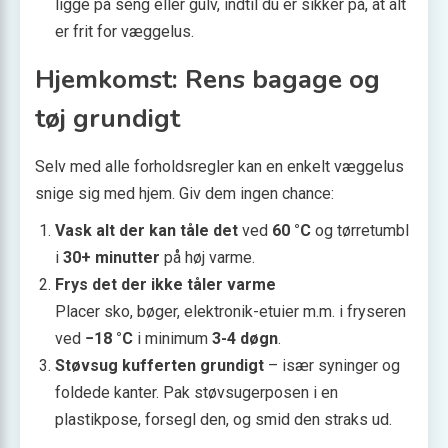
ligge på seng eller gulv, indtil du er sikker på, at alt
er frit for væggelus.
Hjemkomst: Rens bagage og
tøj grundigt
Selv med alle forholdsregler kan en enkelt væggelus
snige sig med hjem. Giv dem ingen chance:
Vask alt der kan tåle det
ved
60 °C
og tørretumbl
i
30+ minutter
på høj varme.
Frys det der ikke tåler varme
Placer sko, bøger, elektronik-etuier m.m. i fryseren
ved
−18 °C
i minimum
3-4 døgn
.
Støvsug kufferten grundigt
– især syninger og
foldede kanter. Pak støvsugerposen i en
plastikpose, forsegl den, og smid den straks ud.