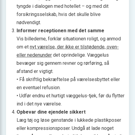
tyngde i dialogen med hotellet – og med dit
forsikringsselskab, hvis det skulle blive
nødvendigt.
Informer receptionen med det samme
Vis billederne, forklar situationen roligt, og anmod
om et
nyt værelse, der ikke er tilstødende, oven-
eller nedenunder
det oprindelige. Væggelus
bevæger sig gennem revner og rørføring, så
afstand er vigtigt.
• Få skriftlig bekræftelse på værelsesbyttet eller
en eventuel refusion.
• Udfør endnu et hurtigt væggelus-tjek, før du flytter
ind i det nye værelse.
Opbevar dine ejendele sikkert
Læg tøj og løse genstande i lukkede plastikposer
eller kompressionsposer. Undgå at lade noget