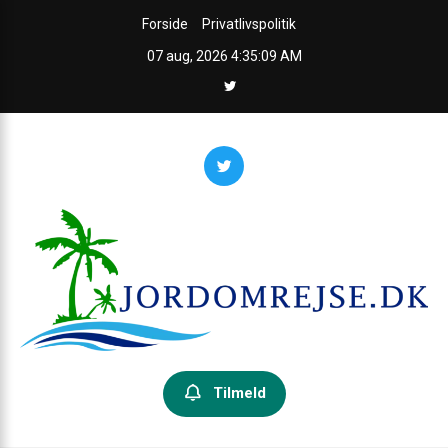
Skip
Forside
Privatlivspolitik
to
07 aug, 2026
4:35:09 AM
content
Jordomrejseguiden
Din guide til jorden rundt – inspiration, praktiske råd og ruter.
Tilmeld