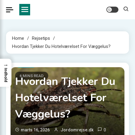
Home
Rejsetips
Hvordan Tjekker Du Hotelværelset For Væggelus?
→
Rejsetips
Indhold
6 MINS READ
Hvordan Tjekker Du
Hotelværelset For
Væggelus?
0
marts 16, 2026
Jordomrejse.dk