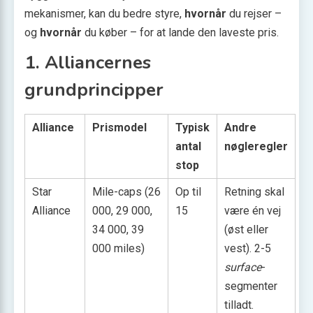
mekanismer, kan du bedre styre,
hvornår
du rejser –
og
hvornår
du køber – for at lande den laveste pris.
1. Alliancernes
grundprincipper
Alliance
Pris­model
Typisk
Andre
antal
nøgleregler
stop
Star
Mile-caps (26
Op til
Retning skal
Alliance
000, 29 000,
15
være én vej
34 000, 39
(øst eller
000 miles)
vest). 2-5
surface
-
segmenter
tilladt.