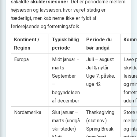
såkaldte
skuldersæsoner
. Det er perioderne mellem
højsæson og lavsæson, hvor vejret stadig er
hæderligt, men kabinerne ikke er fyldt af
ferierejsende og forretningsfolk.
Kontinent /
Typisk billig
Periode du
Komm
Region
periode
bør undgå
Europa
Midt januar –
Juli – august
Lave p
marts
Jul & nytår
skyld
September
Uge 7, påske,
leisur
–
uge 42
og mi
begyndelsen
forret
af december
uden 
Nordamerika
Slut januar –
Thanksgiving
Store
marts (undgå
(slut nov.)
melle
ski-steder)
Spring Break
og int