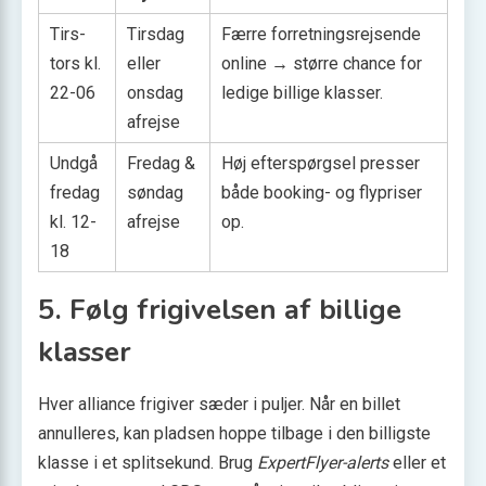
Tirs-
Tirsdag
Færre forretnings­rejsende
tors kl.
eller
online → større chance for
22-06
onsdag
ledige billige klasser.
afrejse
Undgå
Fredag &
Høj efterspørgsel presser
fredag
søndag
både booking- og flypriser
kl. 12-
afrejse
op.
18
5. Følg frigivelsen af billige
klasser
Hver alliance frigiver sæder i puljer. Når en billet
annulleres, kan pladsen hoppe tilbage i den billigste
klasse i et splitsekund. Brug
ExpertFlyer-alerts
eller et