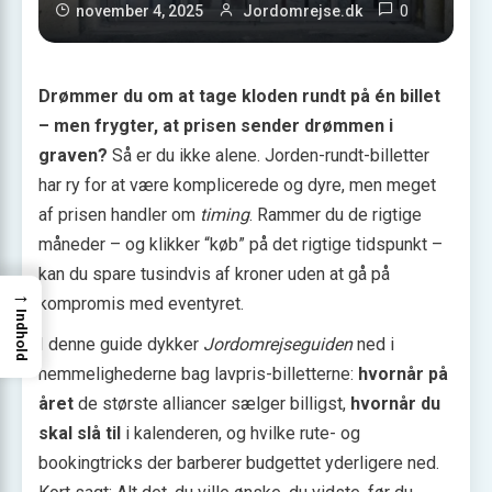
0
november 4, 2025
Jordomrejse.dk
Drømmer du om at tage kloden rundt på én billet
– men frygter, at prisen sender drømmen i
graven?
Så er du ikke alene. Jorden-rundt-billetter
har ry for at være komplicerede og dyre, men meget
af prisen handler om
timing
. Rammer du de rigtige
måneder – og klikker “køb” på det rigtige tidspunkt –
kan du spare tusindvis af kroner uden at gå på
→
kompromis med eventyret.
Indhold
I denne guide dykker
Jordomrejseguiden
ned i
hemmelighederne bag lavpris-billetterne:
hvornår på
året
de største alliancer sælger billigst,
hvornår du
skal slå til
i kalenderen, og hvilke rute- og
bookingtricks der barberer budgettet yderligere ned.