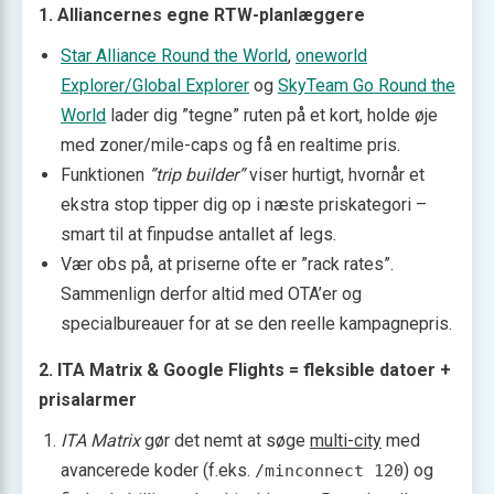
1. Alliancernes egne RTW-planlæggere
Star Alliance Round the World
,
oneworld
Explorer/Global Explorer
og
SkyTeam Go Round the
World
lader dig ”tegne” ruten på et kort, holde øje
med zoner/mile-caps og få en realtime pris.
Funktionen
”trip builder”
viser hurtigt, hvornår et
ekstra stop tipper dig op i næste priskategori –
smart til at finpudse antallet af legs.
Vær obs på, at priserne ofte er ”rack rates”.
Sammenlign derfor altid med OTA’er og
specialbureauer for at se den reelle kampagnepris.
2. ITA Matrix & Google Flights = fleksible datoer +
prisalarmer
ITA Matrix
gør det nemt at søge
multi-city
med
avancerede koder (f.eks.
) og
/minconnect 120