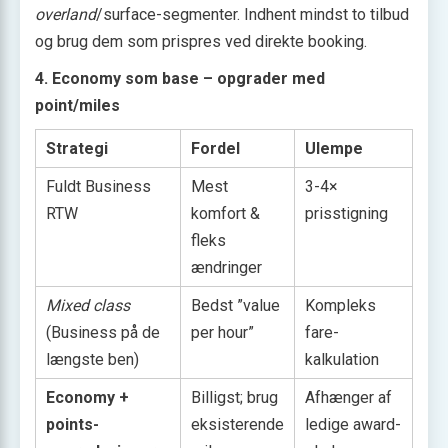
overland
/surface-segmenter. Indhent mindst to tilbud
og brug dem som prispres ved direkte booking.
4. Economy som base – opgrader med
point/miles
Strategi
Fordel
Ulempe
Fuldt Business
Mest
3-4×
RTW
komfort &
prisstigning
fleks
ændringer
Mixed class
Bedst ”value
Kompleks
(Business på de
per hour”
fare-
længste ben)
kalkulation
Economy +
Billigst; brug
Afhænger af
points-
eksisterende
ledige award-