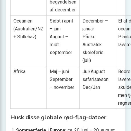
begyndelsen
af december
Oceanien
Sidst i april
December –
Et af 
(Australien/NZ
– juni
januar
ocean
+ Stillehav)
August –
Påske
Planlæ
midt
Australsk
lavsæ
september
skoleferie
(juli)
Afrika
Maj – juni
Jul/August
Bedre 
September
safarisæson
lavere
– november
Dec/Jan
skuld
men t
regns
Husk disse globale rød-flag-datoer
Sommerferie i Europa:
ca. 20. juni – 20. august.