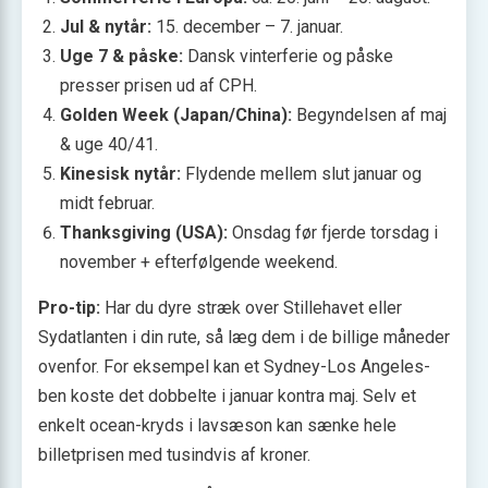
Jul & nytår:
15. december – 7. januar.
Uge 7 & påske:
Dansk vinterferie og påske
presser prisen ud af CPH.
Golden Week (Japan/China):
Begyndelsen af maj
& uge 40/41.
Kinesisk nytår:
Flydende mellem slut januar og
midt februar.
Thanksgiving (USA):
Onsdag før fjerde torsdag i
november + efterfølgende weekend.
Pro-tip:
Har du dyre stræk over Stillehavet eller
Sydatlanten i din rute, så læg dem i de billige måneder
ovenfor. For eksempel kan et Sydney-Los Angeles-
ben koste det dobbelte i januar kontra maj. Selv et
enkelt ocean-kryds i lavsæson kan sænke hele
billetprisen med tusindvis af kroner.