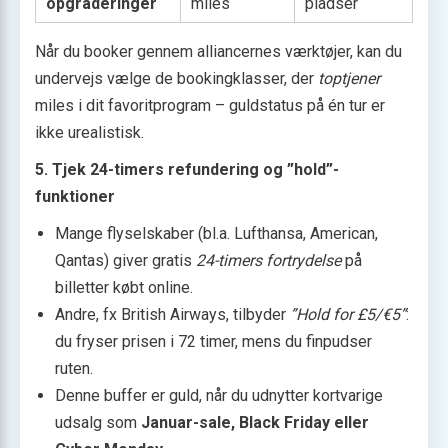
opgraderinger
miles
pladser
Når du booker gennem alliancernes værktøjer, kan du
undervejs vælge de bookingklasser, der
toptjener
miles i dit favoritprogram – guldstatus på én tur er
ikke urealistisk.
5. Tjek 24-timers refundering og ”hold”-
funktioner
Mange flyselskaber (bl.a. Lufthansa, American,
Qantas) giver gratis
24-timers fortrydelse
på
billetter købt online.
Andre, fx British Airways, tilbyder
”Hold for £5/€5”
:
du fryser prisen i 72 timer, mens du finpudser
ruten.
Denne buffer er guld, når du udnytter kortvarige
udsalg som
Januar-sale, Black Friday eller