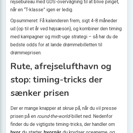
rejsebureau med GDS-overvågning til at blive pinget,
når en “T-klasse” igen er ledig.
Opsummeret: Få kalenderen frem, sigt 4-8 måneder
ud (op til et år ved højsæson), og kombiner den timing
med kampagner og midt-uge strategi – så har du de
bedste odds for at lande drømmebilletten til
drømmeprisen.
Rute, afrejselufthavn og
stop: timing-tricks der
sænker prisen
Der er mange knapper at skrue på, når du vil presse
prisen på en
round-the-world
-billet ned. Nedenfor
finder du de vigtigste timing-tricks, der handler om
hvor
du starter,
hvornår
du krydser oceanerne, og