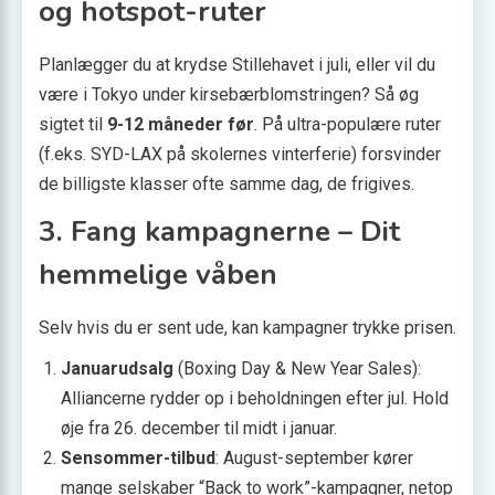
og hotspot-ruter
Planlægger du at krydse Stillehavet i juli, eller vil du
være i Tokyo under kirsebær­blomstringen? Så øg
sigtet til
9-12 måneder før
. På ultra-populære ruter
(f.eks. SYD-LAX på skolernes vinterferie) forsvinder
de billigste klasser ofte samme dag, de frigives.
3. Fang kampagnerne – Dit
hemmelige våben
Selv hvis du er sent ude, kan kampagner trykke prisen.
Januarudsalg
(Boxing Day & New Year Sales):
Alliancerne rydder op i beholdningen efter jul. Hold
øje fra 26. december til midt i januar.
Sensommer-tilbud
: August-september kører
mange selskaber “Back to work”-kampagner, netop