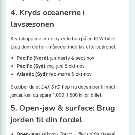
4. Kryds oceanerne i
lavsæsonen
Krydshoppene er de dyreste ben på en RTW-billet.
Læg dem derfor i måneder med lav efterspørgsel:
Pacific (Nord)
: jan-marts & sept-nov
Pacific (Syd)
: maj-juni & okt-nov
Atlantic (Syd)
: feb-marts & okt-nov
Skubber du et
LAX-SYD
-hop fra december til midt i
januar, kan du spare 1.000-1.500 kr. pr. billet.
5. Open-jaw & surface: Brug
jorden til din fordel
Open-jaw
(
ankom i Tokyo – flyv ud fra Osaka
)