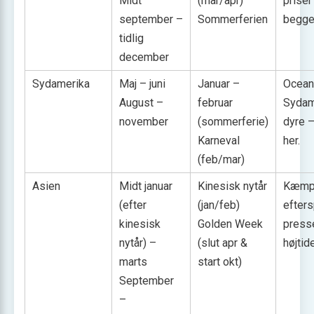
Midt
(mar/apr)
priser
september –
Sommerferien
begge
tidlig
december
Sydamerika
Maj – juni
Januar –
Ocean-
August –
februar
Sydam
november
(sommerferie)
dyre 
Karneval
her.
(feb/mar)
Asien
Midt januar
Kinesisk nytår
Kæmpe
(efter
(jan/feb)
efter
kinesisk
Golden Week
presse
nytår) –
(slut apr &
højtid
marts
start okt)
September
–