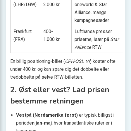
(LHR/LGW)
2.000 kr.
oneworld & Star
Alliance, mange
kampagnesæder
Frankfurt
400-
Lufthansa presser
(FRA)
1.000 kr.
priserne, især på
Star
Alliance
RTW
En billig positioning-billet (
CPH-OSL t/r
) koster ofte
under 400 kr. og kan spare dig det dobbelte eller
tredobbelte på selve RTW-billetten.
2. Øst eller vest? Lad prisen
bestemme retningen
Vestpå (Nordamerika først)
er typisk billigst i
periode
n jan-maj
, hvor transatlantiske ruter er i
lavsæson.