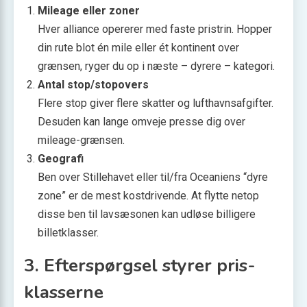
Mileage eller zoner
Hver alliance opererer med faste pris­trin. Hopper
din rute blot én mile eller ét kontinent over
grænsen, ryger du op i næste – dyrere – kategori.
Antal stop/stopovers
Flere stop giver flere skatter og lufthavns­afgifter.
Desuden kan lange omveje presse dig over
mileage-grænsen.
Geografi
Ben over Stillehavet eller til/fra Oceaniens “dyre
zone” er de mest kost­drivende. At flytte netop
disse ben til lavsæsonen kan udløse billigere
billet­klasser.
3. Efterspørgsel styrer pris­
klasserne