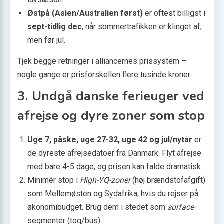
Østpå (Asien/Australien først)
er oftest billigst i
sept-tidlig dec
, når sommertrafikken er klinget af,
men før jul.
Tjek begge retninger i alliancernes prissystem –
nogle gange er prisforskellen flere tusinde kroner.
3. Undgå danske ferieuger ved
afrejse og dyre zoner som stop
Uge 7, påske, uge 27-32, uge 42 og jul/nytår
er
de dyreste afrejsedatoer fra Danmark. Flyt afrejse
med bare 4-5 dage, og prisen kan falde dramatisk.
Minimér stop i
High-YQ-zoner
(høj brændstofafgift)
som Mellemøsten og Sydafrika, hvis du rejser på
økonomibudget. Brug dem i stedet som
surface
-
segmenter (tog/bus).