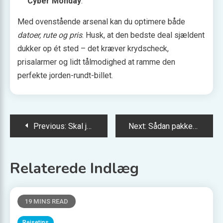
Cyber Monday
.
Med ovenstående arsenal kan du optimere både
datoer, rute og pris
. Husk, at den bedste deal sjældent
dukker op ét sted – det kræver krydscheck,
prisalarmer og lidt tålmodighed at ramme den
perfekte jorden-rundt-billet.
Indlægsnavigation
Previous:
Skal jeg reservere plads i TGV med Interrail?
Next:
Sådan pakker du til vintervandring i Lapland
Relaterede Indlæg
19 MINS READ
Rejsetips