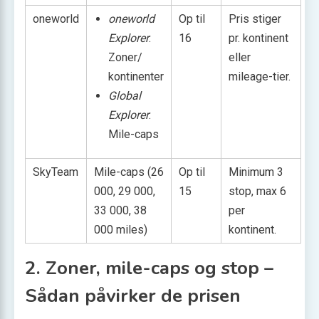
oneworld
oneworld
Op til
Pris stiger
Explorer
:
16
pr. kontinent
Zoner/
eller
kontinenter
mileage-tier.
Global
Explorer
:
Mile-caps
SkyTeam
Mile-caps (26
Op til
Minimum 3
000, 29 000,
15
stop, max 6
33 000, 38
per
000 miles)
kontinent.
2. Zoner, mile-caps og stop –
Sådan påvirker de prisen