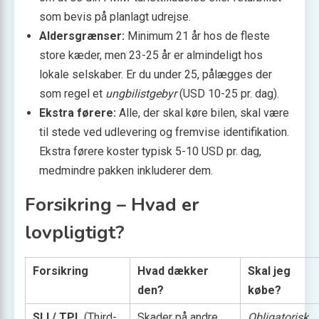
som bevis på planlagt udrejse.
Aldersgrænser:
Minimum 21 år hos de fleste
store kæder, men 23-25 år er almindeligt hos
lokale selskaber. Er du under 25, pålægges der
som regel et
ungbilistgebyr
(USD 10-25 pr. dag).
Ekstra førere:
Alle, der skal køre bilen, skal være
til stede ved udlevering og fremvise identifikation.
Ekstra førere koster typisk 5-10 USD pr. dag,
medmindre pakken inkluderer dem.
Forsikring – Hvad er
lovpligtigt?
Forsikring
Hvad dækker
Skal jeg
den?
købe?
SLI / TPL
(Third-
Skader på andre
Obligatorisk
.