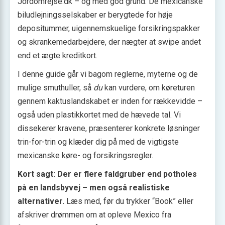
Jordomrejse.dk – og med god grund. De mexicanske
biludlejningsselskaber er berygtede for høje
depositummer, uigennemskuelige forsikringspakker
og skrankemedarbejdere, der nægter at swipe andet
end et ægte kreditkort.
I denne guide går vi bagom reglerne, myterne og de
mulige smuthuller, så
du
kan vurdere, om køreturen
gennem kaktuslandskabet er inden for rækkevidde –
også uden plastikkortet med de hævede tal. Vi
dissekerer kravene, præsenterer konkrete løsninger
trin-for-trin og klæder dig på med de vigtigste
mexicanske køre- og forsikringsregler.
Kort sagt: Der er flere faldgruber end potholes
på en landsbyvej – men også realistiske
alternativer.
Læs med, før du trykker “Book” eller
afskriver drømmen om at opleve Mexico fra