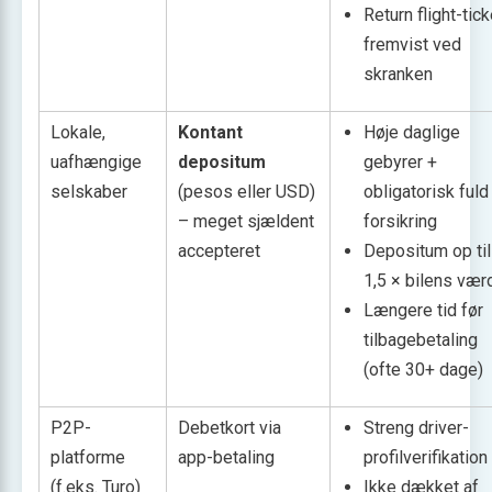
Return flight-tick
fremvist ved
skranken
Lokale,
Kontant
Høje daglige
uafhængige
depositum
gebyrer +
selskaber
(pesos eller USD)
obligatorisk fuld
– meget sjældent
forsikring
accepteret
Depositum op til
1,5 × bilens vær
Længere tid før
tilbagebetaling
(ofte 30+ dage)
P2P-
Debetkort via
Streng driver-
platforme
app-betaling
profilverifikation
(f.eks. Turo)
Ikke dækket af