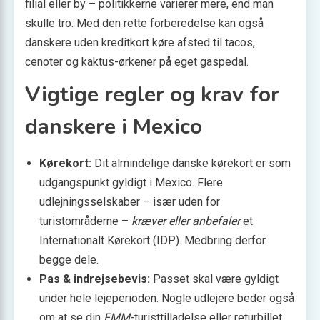
filial eller by – politikkerne varierer mere, end man
skulle tro. Med den rette forberedelse kan også
danskere uden kreditkort køre afsted til tacos,
cenoter og kaktus-ørkener på eget gaspedal.
Vigtige regler og krav for
danskere i Mexico
Kørekort:
Dit almindelige danske kørekort er som
udgangspunkt gyldigt i Mexico. Flere
udlejningsselskaber – især uden for
turistområderne –
kræver eller anbefaler
et
Internationalt Kørekort (IDP). Medbring derfor
begge dele.
Pas & indrejsebevis:
Passet skal være gyldigt
under hele lejeperioden. Nogle udlejere beder også
om at se din
FMM
-turisttilladelse eller returbillet