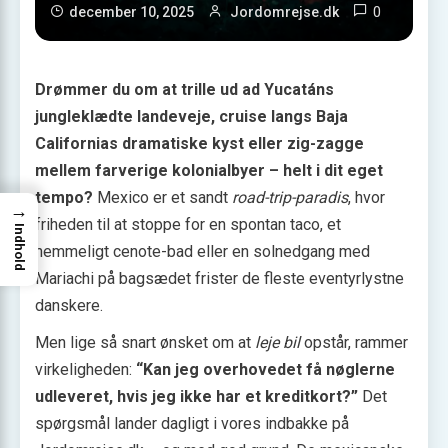
0
december 10, 2025
Jordomrejse.dk
Drømmer du om at trille ud ad Yucatáns
jungleklædte landeveje, cruise langs Baja
Californias dramatiske kyst eller zig-zagge
mellem farverige kolonialbyer – helt i dit eget
tempo?
Mexico er et sandt
road-trip-paradis
, hvor
→
friheden til at stoppe for en spontan taco, et
Indhold
hemmeligt cenote-bad eller en solnedgang med
Mariachi på bagsædet frister de fleste eventyrlystne
danskere.
Men lige så snart ønsket om at
leje bil
opstår, rammer
virkeligheden:
“Kan jeg overhovedet få nøglerne
udleveret, hvis jeg ikke har et kreditkort?”
Det
spørgsmål lander dagligt i vores indbakke på