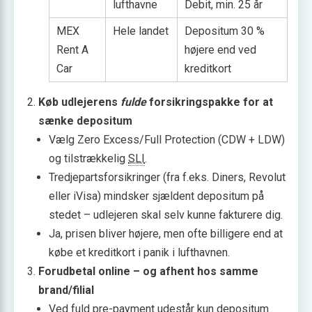
lufthavne
Debit, min. 25 år
MEX
Hele landet
Depositum 30 %
Rent A
højere end ved
Car
kreditkort
Køb udlejerens
fulde
forsikringspakke for at
sænke depositum
Vælg Zero Excess/Full Protection (CDW + LDW)
og tilstrækkelig
SLI
.
Tredjepartsforsikringer (fra f.eks. Diners, Revolut
eller iVisa) mindsker sjældent depositum på
stedet – udlejeren skal selv kunne fakturere dig.
Ja, prisen bliver højere, men ofte billigere end at
købe et kreditkort i panik i lufthavnen.
Forudbetal online – og afhent hos samme
brand/filial
Ved fuld pre-payment udestår kun depositum