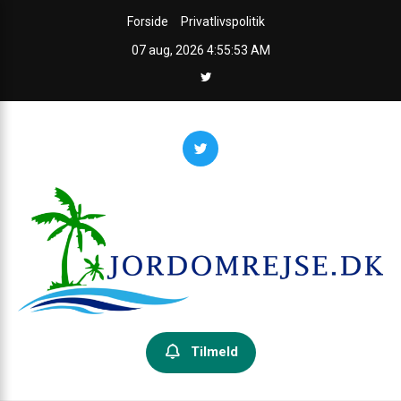
Skip
Forside
Privatlivspolitik
to
07 aug, 2026
4:55:54 AM
content
Jordomrejseguiden
Din guide til jorden rundt – inspiration, praktiske råd og ruter.
Tilmeld