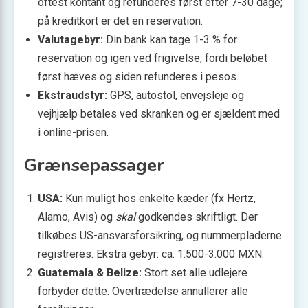
oftest kontant og refunderes først efter 7-30 dage;
på kreditkort er det en reservation.
Valutagebyr:
Din bank kan tage 1-3 % for
reservation og igen ved frigivelse, fordi beløbet
først hæves og siden refunderes i pesos.
Ekstraudstyr:
GPS, autostol, envejsleje og
vejhjælp betales ved skranken og er sjældent med
i online-prisen.
Grænsepassager
USA:
Kun muligt hos enkelte kæder (fx Hertz,
Alamo, Avis) og
skal
godkendes skriftligt. Der
tilkøbes US-ansvarsforsikring, og nummerpladerne
registreres. Ekstra gebyr: ca. 1.500-3.000 MXN.
Guatemala & Belize:
Stort set alle udlejere
forbyder dette. Overtrædelse annullerer alle