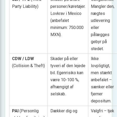
Party Liability)
personer/køretøjer.
Mangler den,
Lovkrav i Mexico
nægtes
(anbefalet
udlevering
minimum: 750.000
eller
MXN).
pålægges
gebyr på
stedet.
CDW / LDW
Skader på eller
Ikke
(Collision & Theft)
tyveri af den lejede
lovpligtigt,
bil. Egenrisiko kan
men stærkt
være 10-100 %,
anbefalet –
afhængigt af
sænker eller
selskab.
fjerner
depositum.
PAI
(Personlig
Dækker dig og
Valgfri – tjek