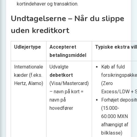
kortindehaver og transaktion.
Undtagelserne – Når du slippe
uden kreditkort
Udlejertype
Accepteret
Typiske ekstra vil
betalingsmiddel
Internationale
Udvalgte
Køb af fuld
kæder (f.eks.
debetkort
forsikringspakk
Hertz, Alamo)
(Visa/Mastercard)
(Zero
– navn på kort =
Excess/LDW + S
navn på
Forhøjet deposi
hovedfører
(15.000-
60.000 MXN
afhængigt af
bilklasse)