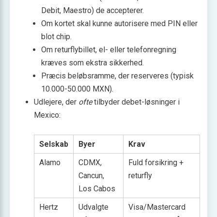
Debit, Maestro) de accepterer.
Om kortet skal kunne autorisere med PIN eller
blot chip.
Om returflybillet, el- eller telefonregning
kræves som ekstra sikkerhed.
Præcis beløbsramme, der reserveres (typisk
10.000-50.000 MXN).
Udlejere, der
ofte
tilbyder debet-løsninger i
Mexico:
Selskab
Byer
Krav
Alamo
CDMX,
Fuld forsikring +
Cancun,
returfly
Los Cabos
Hertz
Udvalgte
Visa/Mastercard