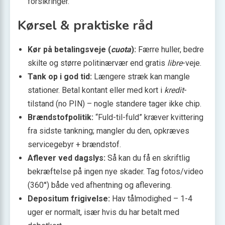
forsikringer.
Kørsel & praktiske råd
Kør på betalingsveje (
cuota
):
Færre huller, bedre
skilte og større politinærvær end gratis
libre
-veje.
Tank op i god tid:
Længere stræk kan mangle
stationer. Betal kontant eller med kort i
kredit
-
tilstand (no PIN) – nogle standere tager ikke chip.
Brændstofpolitik:
“Fuld-til-fuld” kræver kvittering
fra sidste tankning; mangler du den, opkræves
servicegebyr + brændstof.
Aflever ved dagslys:
Så kan du få en skriftlig
bekræftelse på ingen nye skader. Tag fotos/video
(360°) både ved afhentning og aflevering.
Depositum frigivelse:
Hav tålmodighed – 1-4
uger er normalt, især hvis du har betalt med