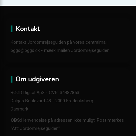
Kontakt
Kontakt Jordomrejseguiden på vores centralmail
bggd@bggd.dk
- mærk mailen Jordomrejseguiden
Om udgiveren
BGGD Digital ApS - CVR: 34482853
Dalgas Boulevard 48 - 2000 Frederiksberg
Danmark
OBS:
Henvendelse på adressen ikke muligt. Post mærkes
"Att: Jordomrejseguiden"