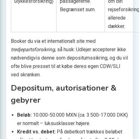
ulykkesforsikring)
passagererne.
om din
Begrænset sum.
rejseforsikrin
allerede
dækker.
Booker du via et internationalt site med
tredjepartsforsikring
, så husk: Udlejer accepterer ikke
nødvendigvis denne som depositumssikring, og du vil
ofte blive presset til at købe deres egen CDW/SLI
ved skranken.
Depositum, autorisationer &
gebyrer
Beløb:
10.000-50.000 MXN (ca. 3.500-17.000 DKK)
er normalt – luksusklasser højere.
Kredit vs. debet:
På debetkort trækkes beløbet