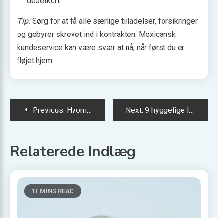
debetkort.
Tip:
Sørg for at få alle særlige tilladelser, forsikringer
og gebyrer skrevet ind i kontrakten. Mexicansk
kundeservice kan være svær at nå, når først du er
fløjet hjem.
Indlægsnavigation
Previous:
Hvornår ser man nordlys bedst i Fairbanks, Alaska?
Next:
9 hyggelige landsbyer langs kysten i Normandiet
Relaterede Indlæg
11 MINS READ