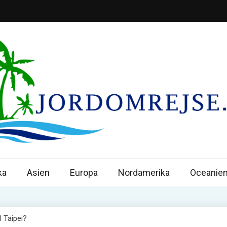
omrejseguiden
l jorden rundt – inspiration, praktiske råd og ruter.
ka
Asien
Europa
Nordamerika
Oceanie
 Taipei?