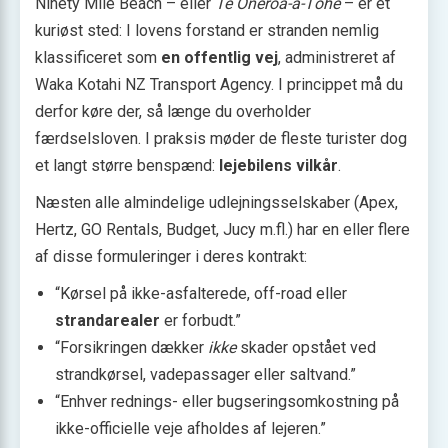
Ninety Mile Beach – eller
Te Oneroa-a-Tōhē
– er et
kuriøst sted: I lovens forstand er stranden nemlig
klassificeret som
en offentlig vej
, administreret af
Waka Kotahi NZ Transport Agency. I princippet må du
derfor køre der, så længe du overholder
færdselsloven. I praksis møder de fleste turister dog
et langt større benspænd:
lejebilens vilkår
.
Næsten alle almindelige udlejningsselskaber (Apex,
Hertz, GO Rentals, Budget, Jucy m.fl.) har en eller flere
af disse formuleringer i deres kontrakt:
“Kørsel på ikke-asfalterede, off-road eller
strandarealer
er forbudt.”
“Forsikringen dækker
ikke
skader opstået ved
strandkørsel, vadepassager eller saltvand.”
“Enhver rednings- eller bugseringsomkostning på
ikke-officielle veje afholdes af lejeren.”