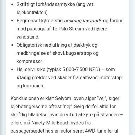
Skriftligt forhåndssamtykke (angivet i
lejekontrakten).
Begrænset kørselstid
omkring lavvande
og forbud
mod passage af Te Paki Stream ved højere
vandstand.
Obligatorisk nedluftning af dæktryk og
medbringelse af skovl, bugserstrop og
kompressor.
Høj selvrisiko (typisk 5.000-7.500 NZD) – som
stadig
gælder ved skader fra saltvand, motorstop
og korrosion.
Konklusionen er klar: Selvom loven siger “vej”, siger
lejebetingelserne oftest “nej”. Sørg derfor altid for
skriftlig tilladelse, hvis du vil ud at køre på stranden –
ellers må Ninety Mile Beach nydes fra
passagersædet hos en autoriseret 4WD-tur eller til