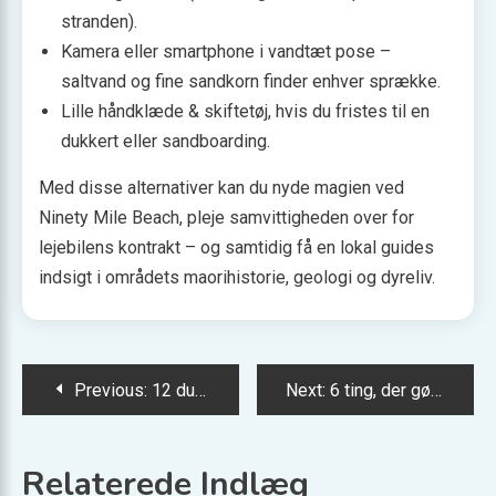
stranden).
Kamera eller smartphone i vandtæt pose –
saltvand og fine sandkorn finder enhver sprække.
Lille håndklæde & skiftetøj, hvis du fristes til en
dukkert eller sandboarding.
Med disse alternativer kan du nyde magien ved
Ninety Mile Beach, pleje samvittigheden over for
lejebilens kontrakt – og samtidig få en lokal guides
indsigt i områdets maorihistorie, geologi og dyreliv.
Indlægsnavigation
Previous:
12 dumplingsteder i Shanghai, du skal prøve
Next:
6 ting, der gør madlavning i hostelkøkkenet nemmere
Relaterede Indlæg