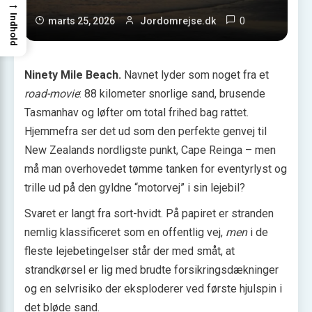
→
Indhold
0
marts 25, 2026
Jordomrejse.dk
Ninety Mile Beach.
Navnet lyder som noget fra et
road-movie
: 88 kilometer snorlige sand, brusende
Tasmanhav og løfter om total frihed bag rattet.
Hjemmefra ser det ud som den perfekte genvej til
New Zealands nordligste punkt, Cape Reinga – men
må man overhovedet tømme tanken for eventyrlyst og
trille ud på den gyldne “motorvej” i sin lejebil?
Svaret er langt fra sort-hvidt. På papiret er stranden
nemlig klassificeret som en offentlig vej,
men
i de
fleste lejebetingelser står der med småt, at
strandkørsel er lig med brudte forsikringsdækninger
og en selvrisiko der eksploderer ved første hjulspin i
det bløde sand.