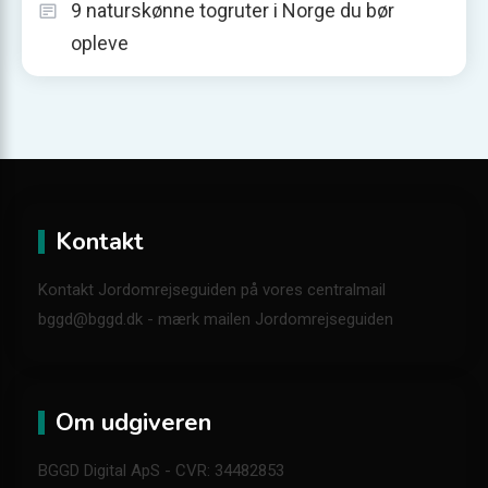
9 naturskønne togruter i Norge du bør
opleve
Kontakt
Kontakt Jordomrejseguiden på vores centralmail
bggd@bggd.dk
- mærk mailen Jordomrejseguiden
Om udgiveren
BGGD Digital ApS - CVR: 34482853