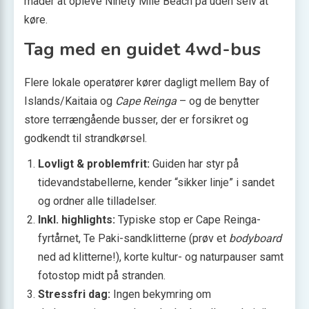
måder at opleve Ninety Mile Beach på uden selv at
køre.
Tag med en guidet 4wd-bus
Flere lokale operatører kører dagligt mellem Bay of
Islands/Kaitaia og
Cape Reinga
– og de benytter
store terrængående busser, der er forsikret og
godkendt til strandkørsel.
Lovligt & problemfrit:
Guiden har styr på
tidevandstabellerne, kender “sikker linje” i sandet
og ordner alle tilladelser.
Inkl. highlights:
Typiske stop er Cape Reinga-
fyrtårnet, Te Paki-sandklitterne (prøv et
bodyboard
ned ad klitterne!), korte kultur- og naturpauser samt
fotostop midt på stranden.
Stressfri dag:
Ingen bekymring om