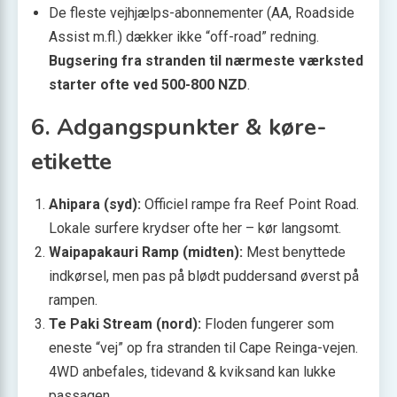
De fleste vejhjælps-abonnementer (AA, Roadside
Assist m.fl.) dækker ikke “off-road” redning.
Bugsering fra stranden til nærmeste værksted
starter ofte ved 500-800 NZD
.
6. Adgangspunkter & køre-
etikette
Ahipara (syd):
Officiel rampe fra Reef Point Road.
Lokale surfere krydser ofte her – kør langsomt.
Waipapakauri Ramp (midten):
Mest benyttede
indkørsel, men pas på blødt puddersand øverst på
rampen.
Te Paki Stream (nord):
Floden fungerer som
eneste “vej” op fra stranden til Cape Reinga-vejen.
4WD anbefales, tidevand & kviksand kan lukke
passagen.