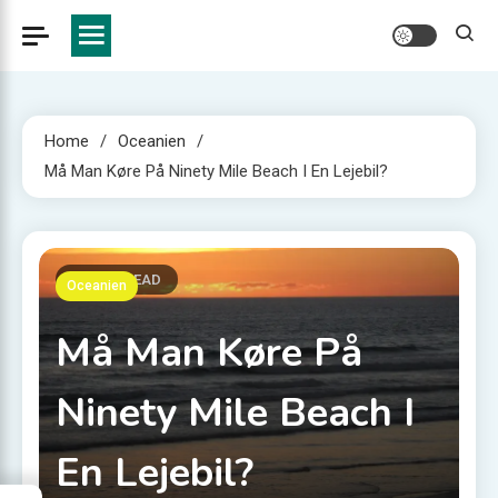
Home
Oceanien
Må Man Køre På Ninety Mile Beach I En Lejebil?
9 MINS READ
Oceanien
Må Man Køre På
Ninety Mile Beach I
En Lejebil?