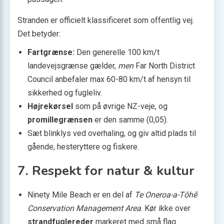
Stranden er officielt klassificeret som offentlig vej.
Det betyder:
Fartgrænse:
Den generelle 100 km/t
landevejsgrænse gælder,
men
Far North District
Council anbefaler max 60-80 km/t af hensyn til
sikkerhed og fugleliv.
Højrekørsel
som på øvrige NZ-veje, og
promillegrænsen
er den samme (0,05).
Sæt blinklys ved overhaling, og giv altid plads til
gående, hesteryttere og fiskere.
7. Respekt for natur & kultur
Ninety Mile Beach er en del af
Te Oneroa-a-Tōhē
Conservation Management Area
. Kør ikke over
strandfuglereder
markeret med små flag.