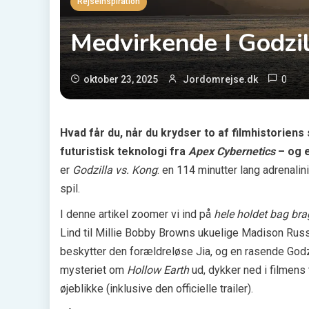
Rejseinspiration
Medvirkende I Godzi
0
oktober 23, 2025
Jordomrejse.dk
Hvad får du, når du krydser to af filmhistorie
futuristisk teknologi fra
Apex Cybernetics
– og e
er
Godzilla vs. Kong
: en 114 minutter lang adrenalin
spil.
I denne artikel zoomer vi ind på
hele holdet bag bra
Lind til Millie Bobby Browns ukuelige Madison Russ
beskytter den forældreløse Jia, og en rasende Godz
mysteriet om
Hollow Earth
ud, dykker ned i filmens 
øjeblikke (inklusive den officielle trailer).