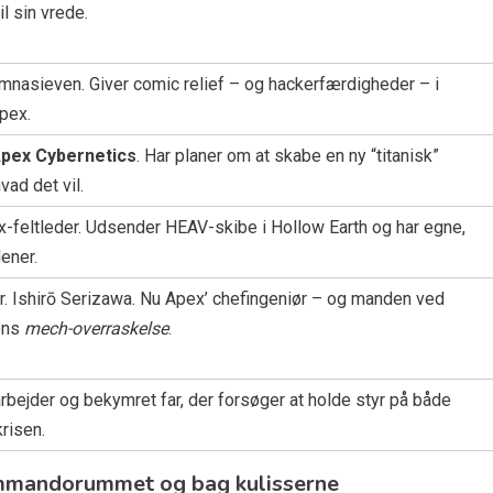
il sin vrede.
nasieven. Giver comic relief – og hackerfærdigheder – i
Apex.
pex Cybernetics
. Har planer om at skabe en ny “titanisk”
ad det vil.
x-feltleder. Udsender HEAV-skibe i Hollow Earth og har egne,
ener.
r. Ishirō Serizawa. Nu Apex’ chefingeniør – og manden ved
mens
mech-overraskelse
.
ejder og bekymret far, der forsøger at holde styr på både
risen.
kommando­rummet og bag kulisserne