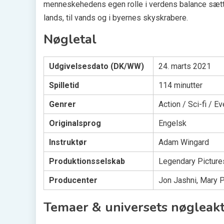
menneskehedens egen rolle i verdens balance sættes
lands, til vands og i byernes skyskrabere.
Nøgletal
Udgivelsesdato (DK/WW)
24. marts 2021
Spilletid
114 minutter
Genrer
Action / Sci-fi / Ev
Originalsprog
Engelsk
Instruktør
Adam Wingard
Produktionsselskab
Legendary Picture
Producenter
Jon Jashni, Mary P
Temaer & universets nøgleak