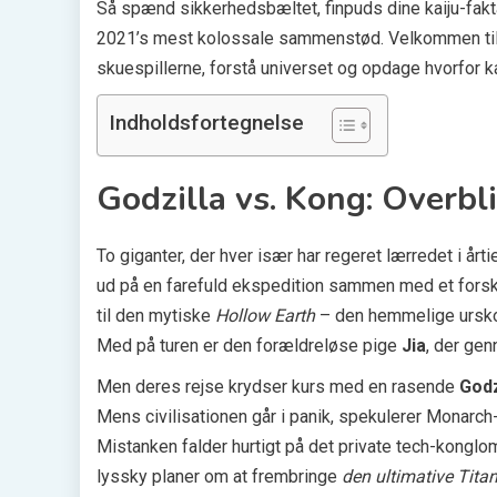
Så spænd sikkerhedsbæltet, finpuds dine kaiju-fakt
2021’s mest kolossale sammenstød. Velkommen ti
skuespillerne, forstå universet og opdage hvorfor 
Indholdsfortegnelse
Godzilla vs. Kong: Overbl
To giganter, der hver især har regeret lærredet i årt
ud på en farefuld ekspedition sammen med et forsk
til den mytiske
Hollow Earth
– den hemmelige urskov
Med på turen er den forældreløse pige
Jia
, der ge
Men deres rejse krydser kurs med en rasende
Godz
Mens civilisationen går i panik, spekulerer Monarch
Mistanken falder hurtigt på det private tech-kongl
lyssky planer om at frembringe
den ultimative Tita