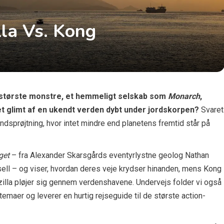
lla Vs. Kong
ns største monstre, et hemmeligt selskab som
Monarch
,
t glimt af en ukendt verden dybt under jordskorpen?
Svaret
indsprøjtning, hvor intet mindre end planetens fremtid står på
get
– fra Alexander Skarsgårds eventyrlystne geolog Nathan
ell – og viser, hvordan deres veje krydser hinanden, mens Kong
illa pløjer sig gennem verdenshavene. Undervejs folder vi også
temaer og leverer en hurtig rejseguide til de største action-