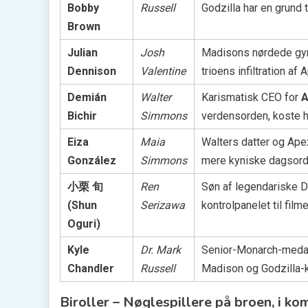
Bobby
Russell
Godzilla har en grund t
Brown
Julian
Josh
Madisons nørdede gym
Dennison
Valentine
trioens infiltration af 
Demián
Walter
Karismatisk CEO for
A
Bichir
Simmons
verdensorden, koste hv
Eiza
Maia
Walters datter og Ape
González
Simmons
mere kyniske dagsord
小栗 旬
Ren
Søn af legendariske D
(Shun
Serizawa
kontrolpanelet til fil
Oguri)
Kyle
Dr. Mark
Senior-Monarch-medarb
Chandler
Russell
Madison og Godzilla-k
Biroller – Nøglespillere på broen, i 