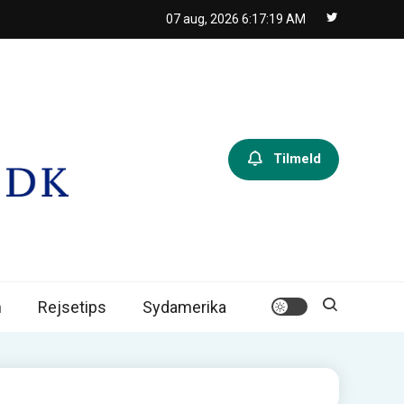
07 aug, 2026
6:17:20 AM
Tilmeld
n
Rejsetips
Sydamerika