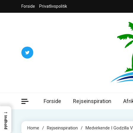
Skip
Forside
Privatlivspolitik
to
content
Jord
Din guide ti
Forside
Rejseinspiration
Afri
→
Indhold
Home
Rejseinspiration
Medvirkende I Godzilla 