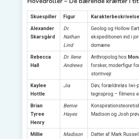
Hovedroller – De bærende kræfter i t
Skuespiller
Figur
Karakter­beskrivels
Alexander
Dr.
Geolog og Hollow Eart
Skarsgård
Nathan
ekspeditionen ind i j
Lind
domæne.
Rebecca
Dr. Ilene
Anthropolog hos
Mon
Hall
Andrews
forsker, moderfigur f
stormvejr.
Kaylee
Jia
Døv, forældreløs Iwi-
Hottle
tegnsprog – filmens e
Brian
Bernie
Konspirationsteoreti
Tyree
Hayes
Madison og Josh prøve
Henry
Millie
Madison
Datter af Mark Russell