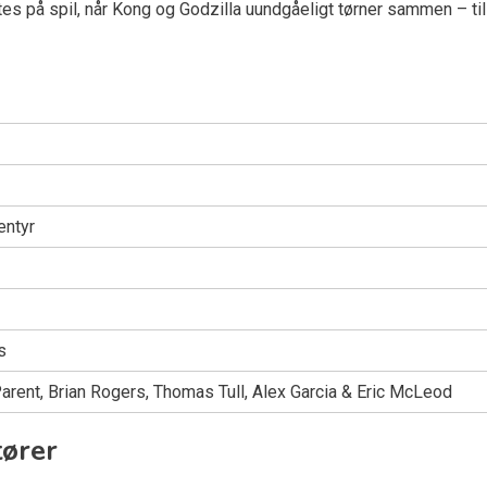
 på spil, når Kong og Godzilla uundgåeligt tørner sammen – til
entyr
s
arent, Brian Rogers, Thomas Tull, Alex Garcia & Eric McLeod
tører