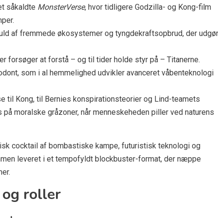
det såkaldte
MonsterVerse
, hvor tidligere Godzilla- og Kong-film
mper.
 fuld af fremmede økosystemer og tyngdekraftsopbrud, der udgø
 forsøger at forstå – og til tider holde styr på – Titanerne.
odont, som i al hemmelighed udvikler avanceret våbenteknologi
 til Kong, til Bernies konspirationsteorier og Lind-teamets
s på moralske gråzoner, når menneskeheden piller ved naturens
sk cocktail af bombastiske kampe, futuristisk teknologi og
mmen leveret i et tempofyldt blockbuster-format, der næppe
mer.
og roller