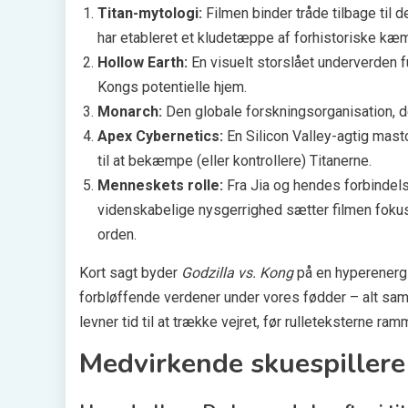
Titan-mytologi:
Filmen binder tråde tilbage til 
har etableret et kludetæppe af forhistoriske kæ
Hollow Earth:
En visuelt storslået underverden
Kongs potentielle hjem.
Monarch:
Den globale forskningsorganisation, der
Apex Cybernetics:
En Silicon Valley-agtig mast
til at bekæmpe (eller kontrollere) Titanerne.
Menneskets rolle:
Fra Jia og hendes forbindelse
videnskabelige nysgerrighed sætter filmen foku
orden.
Kort sagt byder
Godzilla vs. Kong
på en hyperenergi
forbløffende verdener under vores fødder – alt sa
levner tid til at trække vejret, før rulleteksterne ram
Medvirkende skuespillere 