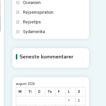
Oceanien
Rejseinspiration
Rejsetips
Sydamerika
Seneste kommentarer
august 2026
M
Ti
O
To
F
L
S
1
2