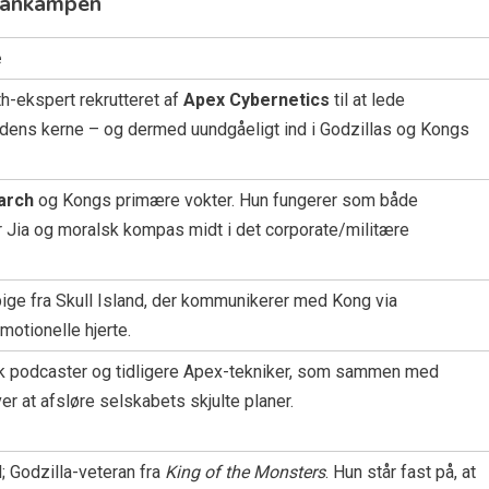
itankampen
e
h-ekspert rekrutteret af
Apex Cybernetics
til at lede
ordens kerne – og dermed uundgåeligt ind i Godzillas og Kongs
arch
og Kongs primære vokter. Hun fungerer som både
or Jia og moralsk kompas midt i det corporate/militære
pige fra Skull Island, der kommunikerer med Kong via
motionelle hjerte.
sk podcaster og tidligere Apex-tekniker, som sammen med
r at afsløre selskabets skjulte planer.
; Godzilla-veteran fra
King of the Monsters
. Hun står fast på, at