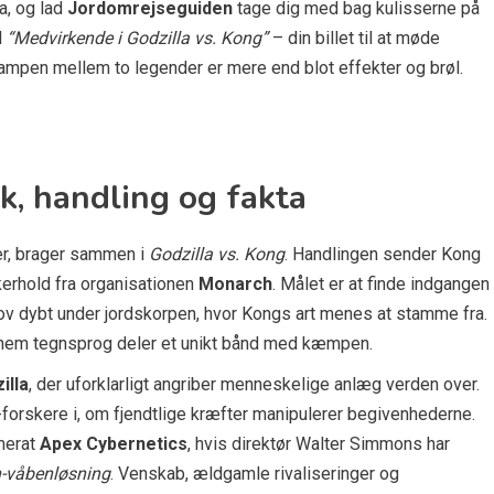
a, og lad
Jordomrejseguiden
tage dig med bag kulisserne på
l
“Medvirkende i Godzilla vs. Kong”
– din billet til at møde
kampen mellem to legender er mere end blot effekter og brøl.
ik, handling og fakta
ier, brager sammen i
Godzilla vs. Kong
. Handlingen sender Kong
erhold fra organisationen
Monarch
. Målet er at finde indgangen
 dybt under jordskorpen, hvor Kongs art menes at stamme fra.
nnem tegnsprog deler et unikt bånd med kæmpen.
illa
, der uforklarligt angriber menneskelige anlæg verden over.
-forskere i, om fjendtlige kræfter manipulerer begivenhederne.
omerat
Apex Cybernetics
, hvis direktør Walter Simmons har
n-våbenløsning
. Venskab, ældgamle rivaliseringer og