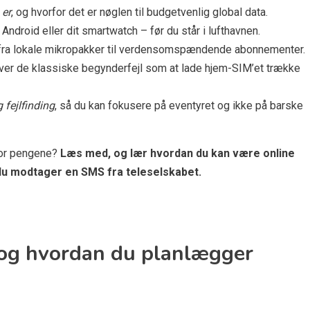
 er
, og hvorfor det er nøglen til budgetvenlig global data.
Android eller dit smartwatch – før du står i lufthavnen.
fra lokale mikropakker til verdensomspændende abonnementer.
e laver de klassiske begynderfejl som at lade hjem-SIM’et trække
 fejlfinding
, så du kan fokusere på eventyret og ikke på barske
 for pengene?
Læs med, og lær hvordan du kan være online
 du modtager en SMS fra teleselskabet.
, og hvordan du planlægger