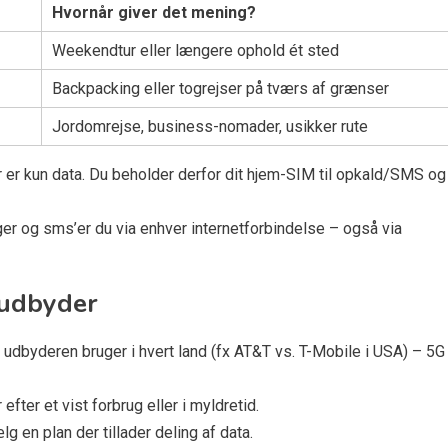
Hvornår giver det mening?
Weekendtur eller længere ophold ét sted
Backpacking eller togrejser på tværs af grænser
Jordomrejse, business-nomader, usikker rute
r er kun data. Du beholder derfor dit hjem-SIM til opkald/SMS og
nger og sms’er du via enhver internetforbindelse – også via
 udbyder
 udbyderen bruger i hvert land (fx AT&T vs. T-Mobile i USA) – 5G
 efter et vist forbrug eller i myldretid.
g en plan der tillader deling af data.