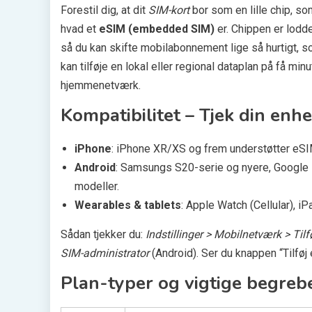
Forestil dig, at dit
SIM-kort
bor som en lille chip, som
hvad et
eSIM (embedded SIM)
er. Chippen er lodd
så du kan skifte mobilabonnement lige så hurtigt, 
kan tilføje en lokal eller regional dataplan på få mi
hjemmenetværk.
Kompatibilitet – Tjek din enhe
iPhone
: iPhone XR/XS og frem understøtter eS
Android
: Samsungs S20-serie og nyere, Google 
modeller.
Wearables & tablets
: Apple Watch (Cellular), i
Sådan tjekker du:
Indstillinger > Mobilnetværk > Ti
SIM-administrator
(Android). Ser du knappen “Tilføj
Plan-typer og vigtige begreb