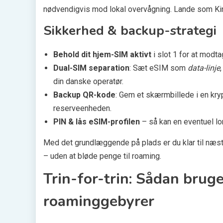
nødvendigvis mod lokal overvågning. Lande som Ki
Sikkerhed & backup-strategi
Behold dit hjem-SIM aktivt
i slot 1 for at mod
Dual-SIM separation
: Sæt eSIM som
data-linje
din danske operatør.
Backup QR-kode
: Gem et skærmbillede i en kry
reserveenheden.
PIN & lås eSIM-profilen
– så kan en eventuel l
Med det grundlæggende på plads er du klar til næst
– uden at bløde penge til roaming.
Trin-for-trin: Sådan brug
roaminggebyrer