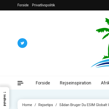
Skip
Forside
Privatlivspolitik
to
content
Jord
Din guide ti
Forside
Rejseinspiration
Afri
→
Indhold
Home
Rejsetips
Sådan Bruger Du ESIM Globalt