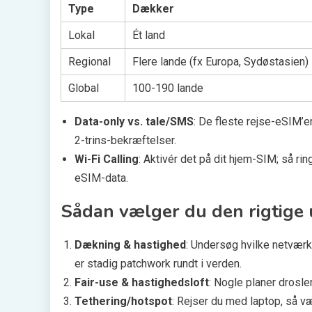
Type
Dækker
Lokal
Ét land
Regional
Flere lande (fx Europa, Sydøstasien)
Global
100-190 lande
Data-only vs. tale/SMS
: De fleste rejse-eSIM’e
2-trins-bekræftelser.
Wi-Fi Calling
: Aktivér det på dit hjem-SIM; så ri
eSIM-data.
Sådan vælger du den rigtige
Dækning & hastighed
: Undersøg hvilke netværk
er stadig patchwork rundt i verden.
Fair-use & hastighedsloft
: Nogle planer drosler
Tethering/hotspot
: Rejser du med laptop, så væl