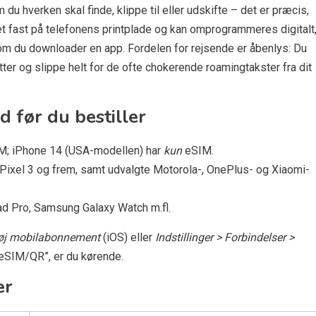
 du hverken skal finde, klippe til eller udskifte – det er præcis,
et fast på telefonens printplade og kan omprogrammeres digitalt
som du downloader en app. Fordelen for rejsende er åbenlys: Du
nutter og slippe helt for de ofte chokerende roamingtakster fra dit
d før du bestiller
IM; iPhone 14 (USA-modellen) har
kun
eSIM.
Pixel 3 og frem, samt udvalgte Motorola-, OnePlus- og Xiaomi-
Pad Pro, Samsung Galaxy Watch m.fl.
lføj mobilabonnement
(iOS) eller
Indstillinger > Forbindelser >
 eSIM/QR”, er du kørende.
er