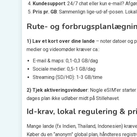
Kundesupport
: 24/7 chat eller kun e-mail? Afgør
Pris pr. GB
: Sammenlign lige-ud-af-posen. Lokale 
Rute- og forbrugsplanlægni
1) Lav et kort over dine lande
– noter datoer og pl
medier og videomøder kræver ca.:
E-mail & maps: 0,1-0,3 GB/dag
Sociale medier: 0,5-1 GB/dag
Streaming (SD/HD): 1-3 GB/time
2) Tjek aktiveringsvinduer
: Nogle eSIM’er starte
dages plan ikke udløber midt på Stillehavet.
Id-krav, lokal regulering & pri
Mange lande (fx Indien, Thailand, Indonesien) kræv
Køber du en “anonym” global plan, håndteres registr