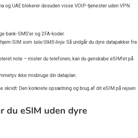
na og UAE blokerer desuden visse VOIP-tjenester uden VPN.
tage bank-SMS’er og 2FA-koder.
, hjem-SIM som
tale/SMS-linje
. Så undgår du dyre datapakker fra
pteret note – mister du telefonen, kan du genskabe eSIM’et på
ommetyv ikke misbruge din dataplan.
e skridt: Den konkrete opsætning og brug af dit eSIM på rejsen
er du eSIM uden dyre