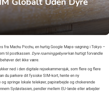
IM Globalt Uden Dyre
ies fra Machu Picchu, en hurtig Google Maps-søgning i Tokyo –
jem til postkassen.
Dyre roaminggebyrer
kan hurtigt forvandle
behøver det ikke være.
 dykker ned i den digitale rejsekammersjuk, som flere og flere
kan du parkere dit fysiske SIM-kort, hente en ny
 og springe lokale telekøer, papirarbejde og chokerende
nnem Sydøstasien, pendler mellem EU-lande eller arbejder