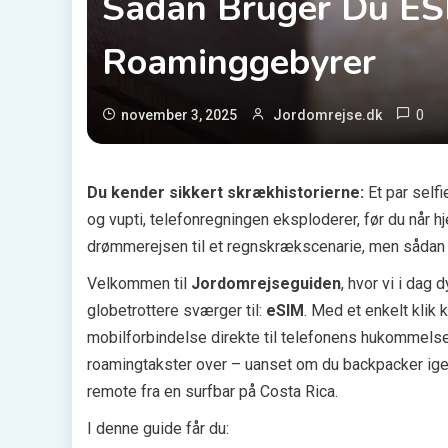
Sådan Bruger Du ES
Roaminggebyrer
0
november 3, 2025
Jordomrejse.dk
Du kender sikkert skrækhistorierne:
Et par self
og vupti, telefonregningen eksploderer, før du når h
drømmerejsen til et regnskrækscenarie, men sådan 
Velkommen til
Jordomrejseguiden
, hvor vi i dag
globetrottere sværger til:
eSIM
. Med et enkelt klik 
mobilforbindelse direkte til telefonens hukommelse
roamingtakster over – uanset om du backpacker ige
remote fra en surfbar på Costa Rica.
I denne guide får du: