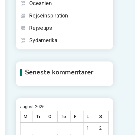
Oceanien
Rejseinspiration
Rejsetips
Sydamerika
Seneste kommentarer
august 2026
M
Ti
O
To
F
L
S
1
2