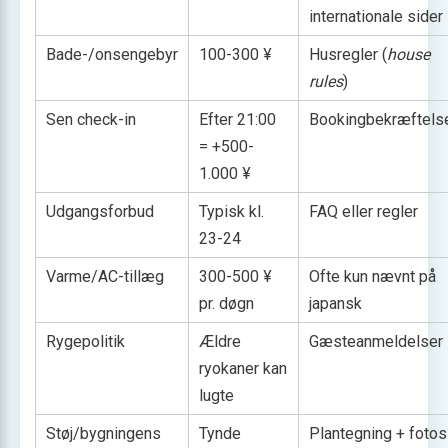
internationale sider
Bade-/onsengebyr
100-300 ¥
Husregler (
house
rules
)
Sen check-in
Efter 21:00
Bookingbekræftels
= +500-
1.000 ¥
Udgangsforbud
Typisk kl.
FAQ eller regler
23-24
Varme/AC-tillæg
300-500 ¥
Ofte kun nævnt på
pr. døgn
japansk
Rygepolitik
Ældre
Gæsteanmeldelser
ryokaner kan
lugte
Støj/bygningens
Tynde
Plantegning + fotos