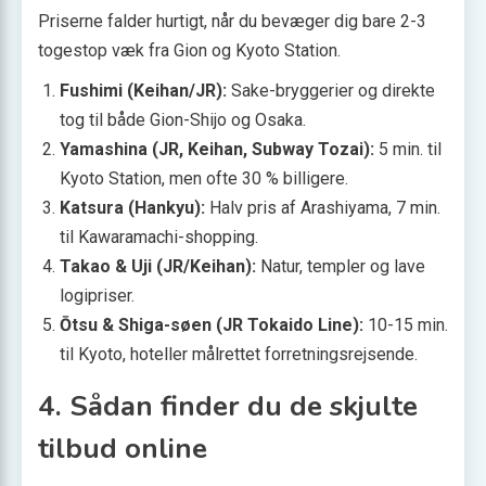
Priserne falder hurtigt, når du bevæger dig bare 2-3
togestop væk fra Gion og Kyoto Station.
Fushimi (Keihan/JR):
Sake-bryggerier og direkte
tog til både Gion-Shijo og Osaka.
Yamashina (JR, Keihan, Subway Tozai):
5 min. til
Kyoto Station, men ofte 30 % billigere.
Katsura (Hankyu):
Halv pris af Arashiyama, 7 min.
til Kawaramachi-shopping.
Takao & Uji (JR/Keihan):
Natur, templer og lave
logipriser.
Ōtsu & Shiga-søen (JR Tokaido Line):
10-15 min.
til Kyoto, hoteller målrettet forretningsrejsende.
4. Sådan finder du de skjulte
tilbud online