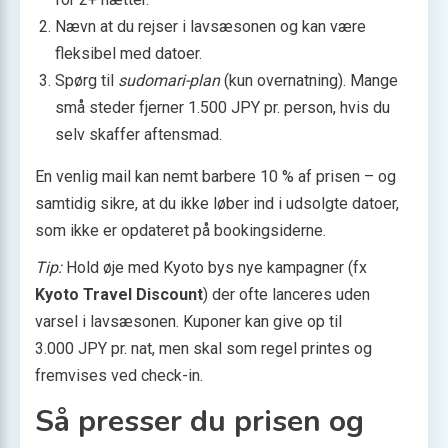
Nævn at du rejser i lavsæsonen og kan være
fleksibel med datoer.
Spørg til
sudomari-plan
(kun overnatning). Mange
små steder fjerner 1.500 JPY pr. person, hvis du
selv skaffer aftensmad.
En venlig mail kan nemt barbere 10 % af prisen – og
samtidig sikre, at du ikke løber ind i udsolgte datoer,
som ikke er opdateret på bookingsiderne.
Tip:
Hold øje med Kyoto bys nye kampagner (fx
Kyoto Travel Discount
) der ofte lanceres uden
varsel i lavsæsonen. Kuponer kan give op til
3.000 JPY pr. nat, men skal som regel printes og
fremvises ved check-in.
Så presser du prisen og