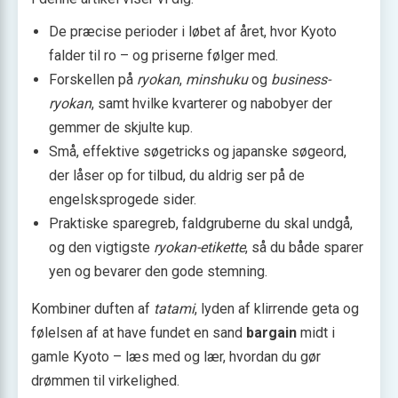
De præcise perioder i løbet af året, hvor Kyoto
falder til ro – og priserne følger med.
Forskellen på
ryokan
,
minshuku
og
business-
ryokan
, samt hvilke kvarterer og nabobyer der
gemmer de skjulte kup.
Små, effektive søgetricks og japanske søgeord,
der låser op for tilbud, du aldrig ser på de
engelsksprogede sider.
Praktiske sparegreb, faldgruberne du skal undgå,
og den vigtigste
ryokan-etikette
, så du både sparer
yen og bevarer den gode stemning.
Kombiner duften af
tatami
, lyden af klirrende geta og
følelsen af at have fundet en sand
bargain
midt i
gamle Kyoto – læs med og lær, hvordan du gør
drømmen til virkelighed.