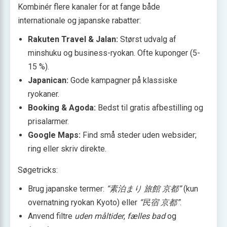
Kombinér flere kanaler for at fange både
internationale og japanske rabatter:
Rakuten Travel & Jalan:
Størst udvalg af
minshuku og business-ryokan. Ofte kuponger (5-
15 %).
Japanican:
Gode kampagner på klassiske
ryokaner.
Booking & Agoda:
Bedst til gratis afbestilling og
prisalarmer.
Google Maps:
Find små steder uden websider;
ring eller skriv direkte.
Søgetricks:
Brug japanske termer:
“素泊まり 旅館 京都”
(kun
overnatning ryokan Kyoto) eller
“民宿 京都”
.
Anvend filtre
uden måltider
,
fælles bad
og