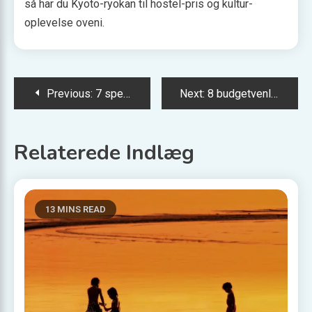
så har du Kyoto-ryokan til hostel-pris og kultur-
oplevelse oveni.
Indlægsnavigation
Previous:
7 spektakulære vandreruter på Færøerne
Next:
8 budgetvenlige dykkersteder i Filippinerne
Relaterede Indlæg
13 MINS READ