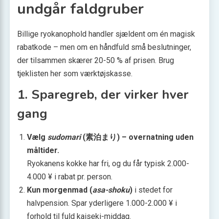
undgår faldgruber
Billige ryokanophold handler sjældent om én magisk
rabatkode – men om en håndfuld små beslutninger,
der tilsammen skærer 20-50 % af prisen. Brug
tjeklisten her som værktøjskasse.
1. Sparegreb, der virker hver
gang
Vælg
sudomari
(素泊まり) – overnatning uden
måltider.
Ryokanens kokke har fri, og du får typisk 2.000-
4.000 ¥ i rabat pr. person.
Kun morgenmad (
asa-shoku
)
i stedet for
halvpension. Spar yderligere 1.000-2.000 ¥ i
forhold til fuld kaiseki-middag.