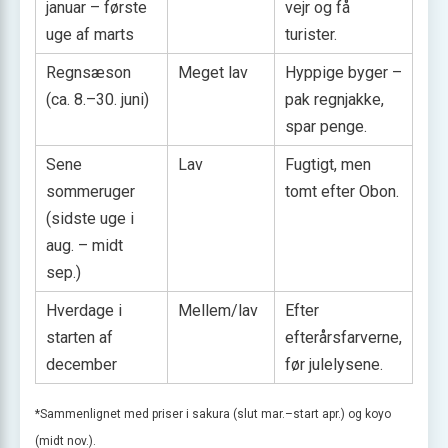
januar – første
vejr og få
uge af marts
turister.
Regnsæson
Meget lav
Hyppige byger –
(ca. 8.–30. juni)
pak regnjakke,
spar penge.
Sene
Lav
Fugtigt, men
sommeruger
tomt efter Obon.
(sidste uge i
aug. – midt
sep.)
Hverdage i
Mellem/lav
Efter
starten af
efterårsfarverne,
december
før julelysene.
*Sammenlignet med priser i sakura (slut mar.–start apr.) og koyo
(midt nov.).