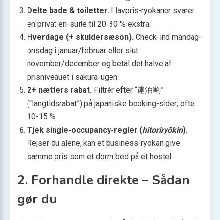
Delte bade & toiletter.
I lavpris-ryokaner svarer
en privat en-suite til 20-30 % ekstra.
Hverdage (+ skuldersæson).
Check-ind mandag-
onsdag i januar/februar eller slut
november/december og betal det halve af
prisniveauet i sakura-ugen.
2+ nætters rabat.
Filtrér efter “連泊割”
(“langtidsrabat”) på japaniske booking-sider; ofte
10-15 %.
Tjek single-occupancy-regler (
hitoriryōkin
).
Rejser du alene, kan et business-ryokan give
samme pris som et dorm bed på et hostel.
2. Forhandle direkte – Sådan
gør du