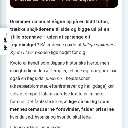
Drømmer du om at vågne op på en blød futon,
trække shōji-dørene til side og kigge ud på en
→
stille stenhave – uden at sprænge dit
Indhold
rejsebudget?
Så er denne guide til
billige ryokaner i
Kyoto i lavsæsonen
lige noget for dig.
Kyoto er kendt som Japans historiske hjerte, men
mangfoldigheden af templer, tehuse og torii-porte har
også en bagside:
priserne
. I højsæsonen
(kirsebærblomster, efterårsfarver og helligdage) kan
selv et simpelt tatamiværelse koste en mindre
formue. Det fantastiske er, at
lige så hurtigt som
menneskemasserne forsvinder, falder priserne
–
hvis du ved, hvornår og hvor du skal lede.
I denne artikel viser vi dig: