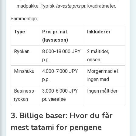
madpakke. Typisk
laveste pris
pr. kvadratmeter.
Sammenlign:
Type
Pris pr. nat
Inkluderer
(lavsæson)
Ryokan
8.000-18.000 JPY
2 måltider,
p.p.
onsen
Minshuku
4.000-7.000 JPY
Morgenmad el.
p.p.
ingen mad
Business-
3.000-6.000 JPY
Ingen måltider
ryokan
pr. værelse
3. Billige baser: Hvor du får
mest tatami for pengene