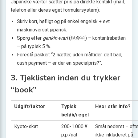
Japanske værter sætter pris på direkte kontakt (mail,
telefon eller deres eget formularsystem):
Skriv kort, høfligt og på enkel engelsk + evt.
maskinoversat japansk.
Spørg efter
genkin-wari
(現金割) – kontantrabatten
– på typisk 5 %.
Foreslå pakker: “2 nætter, uden måltider, delt bad,
cash payment – er der en specialpris?”.
3. Tjeklisten inden du trykker
“book”
Udgift/faktor
Typisk
Hvor står info?
beløb/regel
Kyoto-skat
200-1.000 ¥
Småt nederst – oft
p.p./nat
ikke inkluderet på