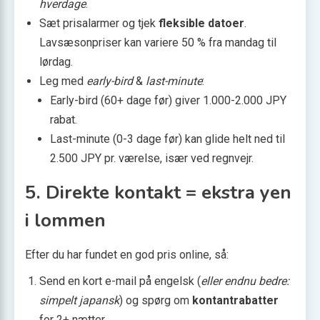
hverdage
.
Sæt prisalarmer og tjek
fleksible datoer
.
Lavsæsonpriser kan variere 50 % fra mandag til
lørdag.
Leg med
early-bird
&
last-minute
:
Early-bird (60+ dage før) giver 1.000-2.000 JPY
rabat.
Last-minute (0-3 dage før) kan glide helt ned til
2.500 JPY pr. værelse, især ved regnvejr.
5. Direkte kontakt = ekstra yen
i lommen
Efter du har fundet en god pris online, så:
Send en kort e-mail på engelsk (
eller endnu bedre:
simpelt japansk
) og spørg om
kontantrabatter
for 2+ nætter.