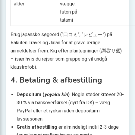
alder
vægge,
futon på
tatami
Brug japanske søgeord (“口コミ”, “レビュー”) på
Rakuten Travel og Jalan for at grave ærlige
anmeldelser frem. Kig efter plantegninger (
間取り図
)
– især hvis du rejser som gruppe og vil undgå
klaustrofobi.
4. Betaling & afbestilling
Depositum (
yoyaku kin
)
: Nogle steder kræver 20-
30 % via bankoverførsel (dyrt fra DK) – vælg
PayPal eller et ryokan uden depositum i
lavsæsonen.
Gratis afbestilling
er almindeligt indtil 2-3 dage