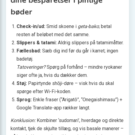
dine besparelser i pinlige
bøder
Check-in/ud:
Smid skoene i
geta-bako
; betal
resten af beløbet med det samme.
Slippers & tatami:
Aldrig slippers på tatamimåtter.
Fællesbad:
Sæb dig ind før du går i karret; ingen
badetøj.
Tatoveringer?
Spørg på forhånd – mindre ryokaner
siger ofte ja, hvis du dækker dem.
Støj:
Papirtynde shōji-døre – visk hvis du skal
spørge efter Wi-Fi-koden.
Sprog:
Enkle fraser (“Arigatō”, “Onegaishimasu”) +
Google Translate-app rækker langt.
Konklusion:
Kombiner ‘sudomari’, hverdage og direkte
kontakt, tjek de skjulte tillæg, og vis basale manerer –