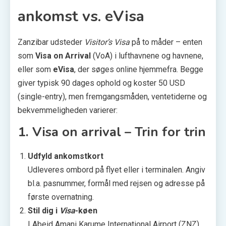
ankomst vs. eVisa
Zanzibar udsteder
Visitor’s Visa
på to måder – enten
som
Visa on Arrival
(VoA) i lufthavnene og havnene,
eller som
eVisa
, der søges online hjemmefra. Begge
giver typisk 90 dages ophold og koster 50 USD
(single-entry), men fremgangsmåden, ventetiderne og
bekvemmeligheden varierer:
1. Visa on arrival – Trin for trin
Udfyld ankomstkort
Udleveres ombord på flyet eller i terminalen. Angiv
bl.a. pasnummer, formål med rejsen og adresse på
første overnatning.
Stil dig i
Visa
-køen
I
Abeid Amani Karume International Airport (ZNZ)