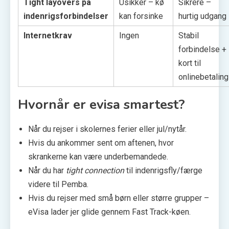
Tight layovers på
Usikker – kø
Sikrere –
indenrigsforbindelser
kan forsinke
hurtig udgang
Internetkrav
Ingen
Stabil
forbindelse +
kort til
onlinebetaling
Hvornår er evisa smartest?
Når du rejser i skolernes ferier eller jul/nytår.
Hvis du ankommer sent om aftenen, hvor
skrankerne kan være underbemandede.
Når du har
tight connection
til indenrigsfly/færge
videre til Pemba.
Hvis du rejser med små børn eller større grupper –
eVisa lader jer glide gennem Fast Track-køen.