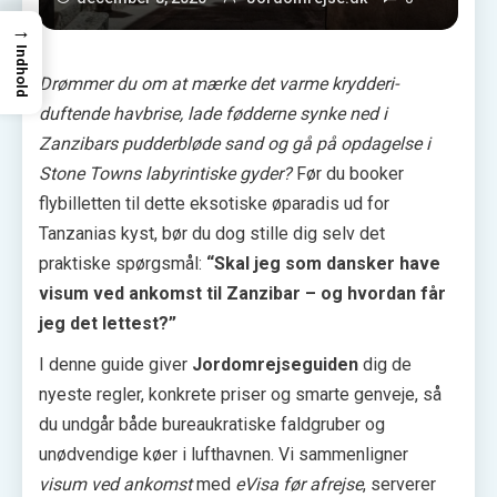
→
Indhold
Drømmer du om at mærke det varme krydderi­
duftende havbrise, lade fødderne synke ned i
Zanzibars pudderbløde sand og gå på opdagelse i
Stone Towns labyrintiske gyder?
Før du booker
flybilletten til dette eksotiske øparadis ud for
Tanzanias kyst, bør du dog stille dig selv det
praktiske spørgsmål:
“Skal jeg som dansker have
visum ved ankomst til Zanzibar – og hvordan får
jeg det lettest?”
I denne guide giver
Jordomrejseguiden
dig de
nyeste regler, konkrete priser og smarte genveje, så
du undgår både bureaukratiske faldgruber og
unødvendige køer i lufthavnen. Vi sammenligner
visum ved ankomst
med
eVisa før afrejse
, serverer