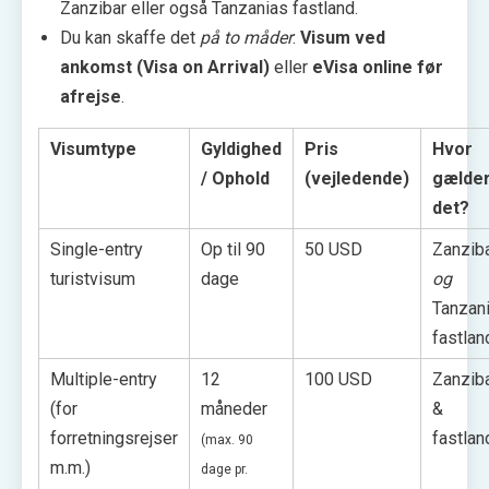
Zanzibar eller også Tanzanias fastland.
Du kan skaffe det
på to måder
:
Visum ved
ankomst (Visa on Arrival)
eller
eVisa online før
afrejse
.
Visumtype
Gyldighed
Pris
Hvor
/ Ophold
(vejledende)
gælde
det?
Single-entry
Op til 90
50 USD
Zanzib
turistvisum
dage
og
Tanzan
fastlan
Multiple-entry
12
100 USD
Zanzib
(for
måneder
&
forretningsrejser
fastlan
(max. 90
m.m.)
dage pr.