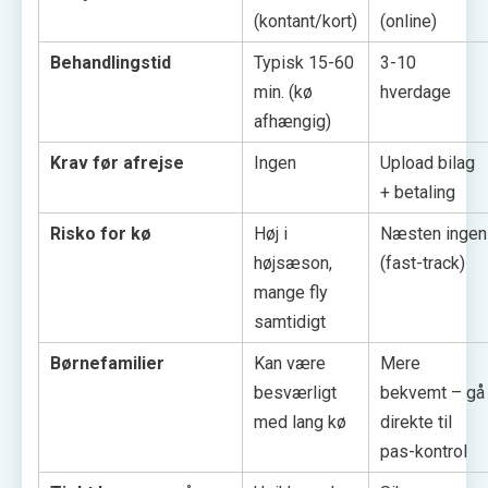
(kontant/kort)
(online)
Behandlingstid
Typisk 15-60
3-10
min. (kø
hverdage
afhængig)
Krav før afrejse
Ingen
Upload bilag
+ betaling
Risko for kø
Høj i
Næsten ingen
højsæson,
(fast-track)
mange fly
samtidigt
Børnefamilier
Kan være
Mere
besværligt
bekvemt – gå
med lang kø
direkte til
pas-kontrol