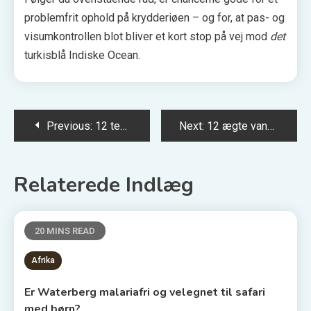
problemfrit ophold på krydderiøen – og for, at pas- og
visumkontrollen blot bliver et kort stop på vej mod
det
turkisblå Indiske Ocean.
Indlægsnavigation
Previous:
12 templer i Nara med lanterner om aftenen
Next:
12 ægte vandreture i bushen nær Hobart for begyndere
Relaterede Indlæg
20 MINS READ
Afrika
Er Waterberg malariafri og velegnet til safari
med børn?