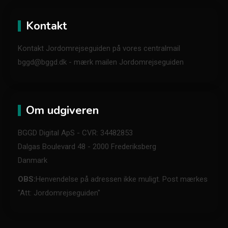
Kontakt
Kontakt Jordomrejseguiden på vores centralmail
bggd@bggd.dk
- mærk mailen Jordomrejseguiden
Om udgiveren
BGGD Digital ApS - CVR: 34482853
Dalgas Boulevard 48 - 2000 Frederiksberg
Danmark
OBS:
Henvendelse på adressen ikke muligt. Post mærkes
"Att: Jordomrejseguiden"