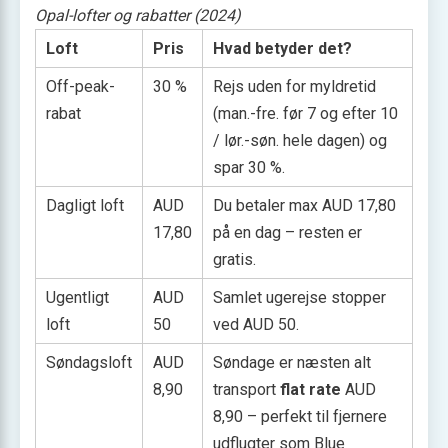
Opal-lofter og rabatter (2024)
Loft
Pris
Hvad betyder det?
Off-peak-
30 %
Rejs uden for myldretid
rabat
(man.-fre. før 7 og efter 10
/ lør.-søn. hele dagen) og
spar 30 %.
Dagligt loft
AUD
Du betaler max AUD 17,80
17,80
på en dag – resten er
gratis.
Ugentligt
AUD
Samlet ugerejse stopper
loft
50
ved AUD 50.
Søndagsloft
AUD
Søndage er næsten alt
8,90
transport
flat rate
AUD
8,90 – perfekt til fjernere
udflugter som Blue