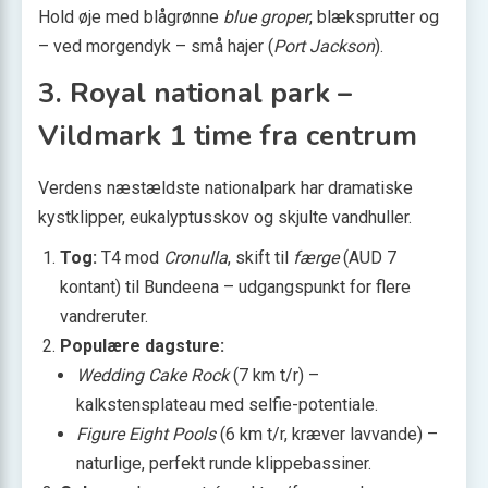
Hold øje med blågrønne
blue groper
, blæksprutter og
– ved morgendyk – små hajer (
Port Jackson
).
3. Royal national park –
Vildmark 1 time fra centrum
Verdens næstældste nationalpark har dramatiske
kystklipper, eukalyptusskov og skjulte vandhuller.
Tog:
T4 mod
Cronulla
, skift til
færge
(AUD 7
kontant) til Bundeena – udgangspunkt for flere
vandreruter.
Populære dagsture:
Wedding Cake Rock
(7 km t/r) –
kalkstensplateau med selfie-potentiale.
Figure Eight Pools
(6 km t/r, kræver lavvande) –
naturlige, perfekt runde klippebassiner.