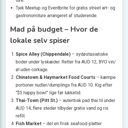
ture.
Tjek Meetup og Eventbrite for gratis street art- og
gastronomiture arrangeret af studerende.
Mad på budget – Hvor de
lokale selv spiser
Spice Alley (Chippendale)
– sydøstasiatiske
boder under lyskæder. Retter fra AUD 12, BYO vin/
øl uden corkage.
Chinatown & Haymarket Food Courts
– kæmpe
portioner nudler/dumplings fra AUD 10. Kig efter
“$5 happy bowl” lige før lukketid.
Thai-Town (Pitt St.)
– autentisk pad thai til under
AUD 14; flere steder tilbyder gratis vand og ris
refill.
Fish Market
– del en frisk seafood-platter