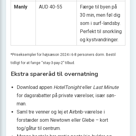
Manly
AUD 40-55
Færge til byen på
30 min, men føl dig
som i surf-landsby.
Perfekt til snorkling
og kystvandringer.
*Pris­eksempler for højsæson 2024 i 6-8 personers dorm. Bestil
tidligt for at fange “stay-3-pay-2” tilbud.
Ekstra spareråd til overnatning
Download appen
HotelTonight
eller
Last Minute
for dags­rabatter på private værelser, især søn-
man.
Saml tre venner og lej et Airbnb-værelse i
forstæder som Newtown eller Glebe – kort
tog/gåtur til centrum.