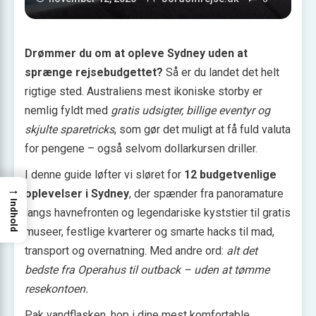
Drømmer du om at opleve Sydney uden at
sprænge rejsebudgettet?
Så er du landet det helt
rigtige sted. Australiens mest ikoniske storby er
nemlig fyldt med
gratis udsigter, billige eventyr og
skjulte sparetricks
, som gør det muligt at få fuld valuta
for pengene – også selvom dollarkursen driller.
I denne guide løfter vi sløret for
12 budgetvenlige
→
oplevelser i Sydney
, der spænder fra panoramature
Indhold
langs havnefronten og legendariske kyststier til gratis
museer, festlige kvarterer og smarte hacks til mad,
transport og overnatning. Med andre ord:
alt det
bedste fra Operahus til outback – uden at tømme
resekontoen.
Pak vandflasken, hop i dine mest komfortable