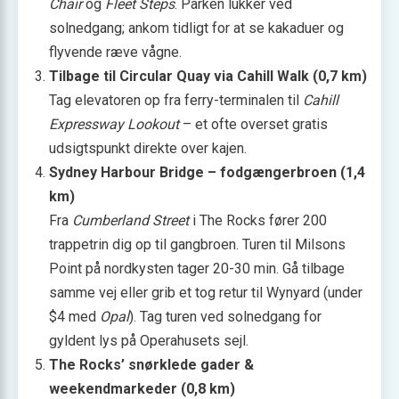
Chair
og
Fleet Steps
. Parken lukker ved
solnedgang; ankom tidligt for at se kakaduer og
flyvende ræve vågne.
Tilbage til Circular Quay via Cahill Walk (0,7 km)
Tag elevatoren op fra ferry-terminalen til
Cahill
Expressway Lookout
– et ofte overset gratis
udsigtspunkt direkte over kajen.
Sydney Harbour Bridge – fodgængerbroen (1,4
km)
Fra
Cumberland Street
i The Rocks fører 200
trappetrin dig op til gangbroen. Turen til Milsons
Point på nordkysten tager 20-30 min. Gå tilbage
samme vej eller grib et tog retur til Wynyard (under
$4 med
Opal
). Tag turen ved solnedgang for
gyldent lys på Operahusets sejl.
The Rocks’ snørklede gader &
weekendmarkeder (0,8 km)