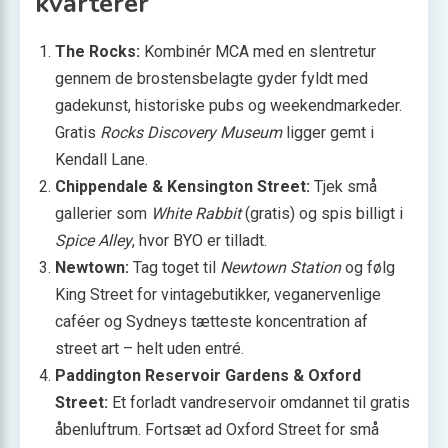
kvarterer
The Rocks:
Kombinér MCA med en slentretur
gennem de brostensbelagte gyder fyldt med
gadekunst, historiske pubs og weekend­markeder.
Gratis
Rocks Discovery Museum
ligger gemt i
Kendall Lane.
Chippendale & Kensington Street:
Tjek små
gallerier som
White Rabbit
(gratis) og spis billigt i
Spice Alley
, hvor BYO er tilladt.
Newtown:
Tag toget til
Newtown Station
og følg
King Street for vintagebutikker, veganervenlige
caféer og Sydneys tætteste koncentration af
street art – helt uden entré.
Paddington Reservoir Gardens & Oxford
Street:
Et forladt vand­reservoir omdannet til gratis
åbenluftrum. Fortsæt ad Oxford Street for små