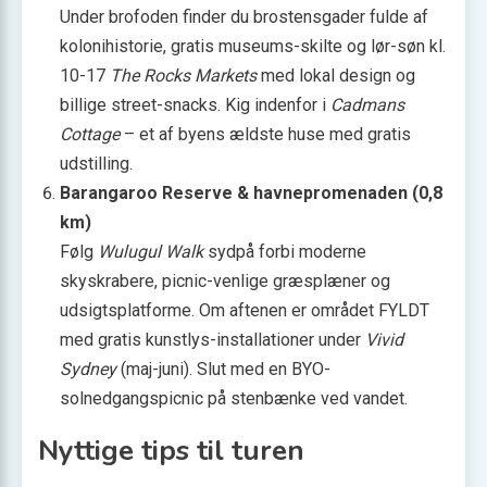
Under brofoden finder du brostensgader fulde af
kolonihistorie, gratis museums-skilte og lør-søn kl.
10-17
The Rocks Markets
med lokal design og
billige street-snacks. Kig indenfor i
Cadmans
Cottage
– et af byens ældste huse med gratis
udstilling.
Barangaroo Reserve & havnepromenaden (0,8
km)
Følg
Wulugul Walk
sydpå forbi moderne
skyskrabere, picnic-venlige græsplæner og
udsigtsplatforme. Om aftenen er området FYLDT
med gratis kunstlys-installationer under
Vivid
Sydney
(maj-juni). Slut med en BYO-
solnedgangspicnic på stenbænke ved vandet.
Nyttige tips til turen