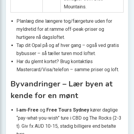
Mountains.
Planlæg dine længere tog/færgeture uden for
myldretid for at ramme off-peak-priser og
hurtigere nå dagsloftet.
Tap dit Opal på og af hver gang – også ved gratis
bybusser – så tæller turen mod loftet.
Har du glemt kortet? Brug kontaktløs
Mastercard/Visa/telefon – samme priser og loft.
Byvandringer – Lær byen at
kende for en mønt
I‑am-Free
og
Free Tours Sydney
kører daglige
“pay-what-you-wish” ture i CBD og The Rocks (2-3
t). Giv fx AUD 10-15, stadig billigere end betalte