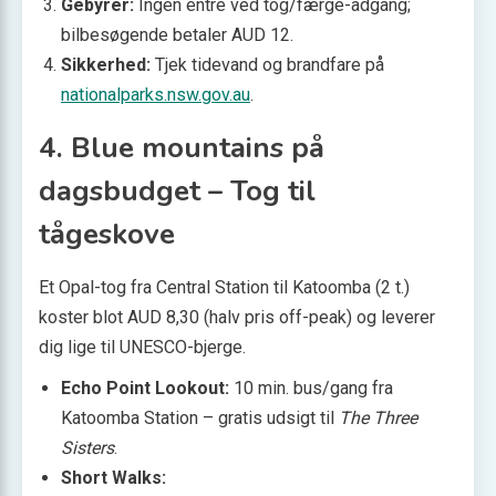
Gebyrer:
Ingen entré ved tog/færge-adgang;
bilbesøgende betaler AUD 12.
Sikkerhed:
Tjek tidevand og brandfare på
nationalparks.nsw.gov.au
.
4. Blue mountains på
dagsbudget – Tog til
tågeskove
Et Opal-tog fra Central Station til Katoomba (2 t.)
koster blot AUD 8,30 (halv pris off-peak) og leverer
dig lige til UNESCO-bjerge.
Echo Point Lookout:
10 min. bus/gang fra
Katoomba Station – gratis udsigt til
The Three
Sisters
.
Short Walks: