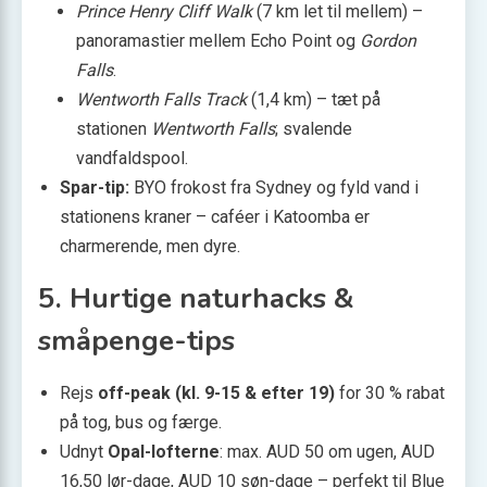
Prince Henry Cliff Walk
(7 km let til mellem) –
panoramastier mellem Echo Point og
Gordon
Falls
.
Wentworth Falls Track
(1,4 km) – tæt på
stationen
Wentworth Falls
; svalende
vandfaldspool.
Spar-tip:
BYO frokost fra Sydney og fyld vand i
stationens kraner – caféer i Katoomba er
charmerende, men dyre.
5. Hurtige naturhacks &
småpenge-tips
Rejs
off-peak (kl. 9-15 & efter 19)
for 30 % rabat
på tog, bus og færge.
Udnyt
Opal-lofterne
: max. AUD 50 om ugen, AUD
16,50 lør-dage, AUD 10 søn-dage – perfekt til Blue