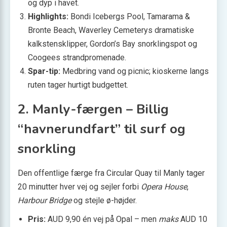
og dyp i havet.
Highlights:
Bondi Icebergs Pool, Tamarama &
Bronte Beach, Waverley Cemeterys dramatiske
kalkstensklipper, Gordon’s Bay snorklingspot og
Coogees strandpromenade.
Spar-tip:
Medbring vand og picnic; kioskerne langs
ruten tager hurtigt budgettet.
2. Manly-færgen – Billig
“havnerundfart” til surf og
snorkling
Den offentlige færge fra Circular Quay til Manly tager
20 minutter hver vej og sejler forbi
Opera House
,
Harbour Bridge
og stejle ø-højder.
Pris:
AUD 9,90 én vej på Opal – men
maks
AUD 10