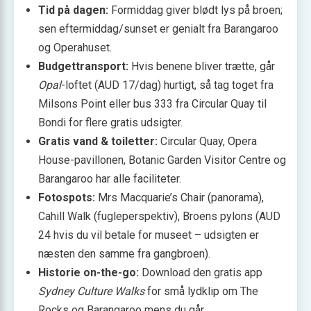
Tid på dagen:
Formiddag giver blødt lys på broen;
sen eftermiddag/sunset er genialt fra Barangaroo
og Operahuset.
Budgettransport:
Hvis benene bliver trætte, går
Opal
-loftet (AUD 17/dag) hurtigt, så tag toget fra
Milsons Point eller bus 333 fra Circular Quay til
Bondi for flere gratis udsigter.
Gratis vand & toiletter:
Circular Quay, Opera
House-pavillonen, Botanic Garden Visitor Centre og
Barangaroo har alle faciliteter.
Fotospots:
Mrs Macquarie’s Chair (panorama),
Cahill Walk (fugleperspektiv), Broens pylons (AUD
24 hvis du vil betale for museet – udsigten er
næsten den samme fra gangbroen).
Historie on-the-go:
Download den gratis app
Sydney Culture Walks
for små lydklip om The
Rocks og Barangaroo mens du går.