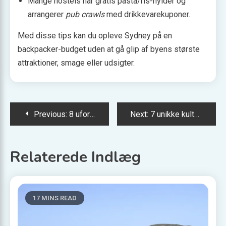
Mange hostels har gratis pasta/ris-hylder og
arrangerer
pub crawls
med drikkevarekuponer.
Med disse tips kan du opleve Sydney på en
backpacker-budget uden at gå glip af byens største
attraktioner, smage eller udsigter.
Indlægsnavigation
Previous:
8 uforglemmelige køreruter i Skotland
Next:
7 unikke kulturmøder i Papua Ny Guinea
Relaterede Indlæg
17 MINS READ