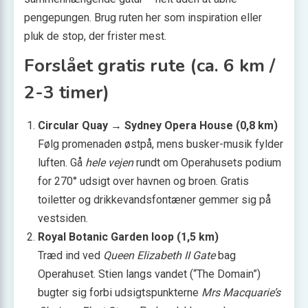
pengepungen. Brug ruten her som inspiration eller
pluk de stop, der frister mest.
Forslået gratis rute (ca. 6 km /
2-3 timer)
Circular Quay → Sydney Opera House (0,8 km)
Følg promenaden østpå, mens busker-musik fylder
luften. Gå
hele vejen
rundt om Operahusets podium
for 270° udsigt over havnen og broen. Gratis
toiletter og drikkevandsfontæner gemmer sig på
vestsiden.
Royal Botanic Garden loop (1,5 km)
Træd ind ved
Queen Elizabeth II Gate
bag
Operahuset. Stien langs vandet (“The Domain”)
bugter sig forbi udsigtspunkterne
Mrs Macquarie’s