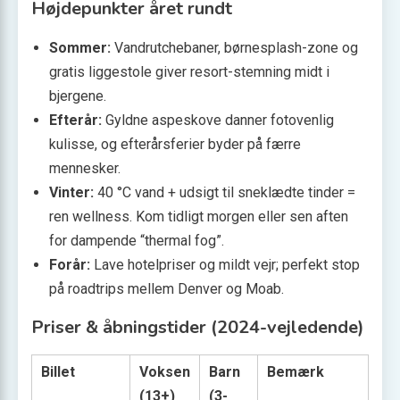
Højdepunkter året rundt
Sommer:
Vandrutchebaner, børnesplash-zone og
gratis liggestole giver resort-stemning midt i
bjergene.
Efterår:
Gyldne aspeskove danner fotovenlig
kulisse, og efterårsferier byder på færre
mennesker.
Vinter:
40 °C vand + udsigt til sneklædte tinder =
ren wellness. Kom tidligt morgen eller sen aften
for dampende “thermal fog”.
Forår:
Lave hotelpriser og mildt vejr; perfekt stop
på roadtrips mellem Denver og Moab.
Priser & åbningstider (2024-vejledende)
Billet
Voksen
Barn
Bemærk
(13+)
(3-