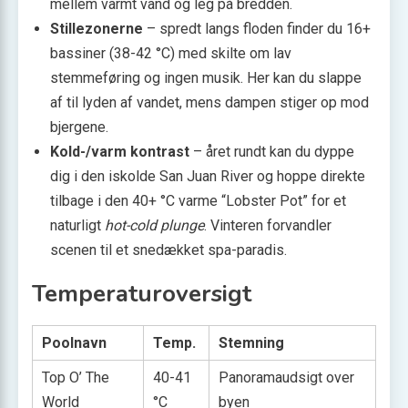
mellem varmt vand og leg på bredden.
Stille­zonerne
– spredt langs floden finder du 16+
bassiner (38-42 °C) med skilte om lav
stemmeføring og ingen musik. Her kan du slappe
af til lyden af vandet, mens dampen stiger op mod
bjergene.
Kold-/varm kontrast
– året rundt kan du dyppe
dig i den iskolde San Juan River og hoppe direkte
tilbage i den 40+ °C varme “Lobster Pot” for et
naturligt
hot-cold plunge
. Vinteren forvandler
scenen til et snedækket spa-paradis.
Temperatur­oversigt
Poolnavn
Temp.
Stemning
Top O’ The
40-41
Panoramaudsigt over
World
°C
byen