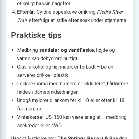
et køligt bassin bagefter.
Efterår:
Gyldne aspeskove omkring
Piedra River
Trail
, efterfulgt af stille aftensoak under stjernerne.
Praktiske tips
Medbring
sandaler og vandflaske
; højde og
varme kan dehydrere hurtigt.
Glas, alkohol og høj musik er forbudt – baren
serverer drikke i plastik.
Locker-rooms med brusere er inkluderet; hårtørrere
findes i dameomklædningen.
Undgå myldretid: ankom før kl. 10 eller efter kl. 18
for mere ro.
Vinterkørsel: US-160 kan være sneglat – medbring
snekæder eller 4WD.
Uanset årstid leverer
The Springs Resort & Spa
den