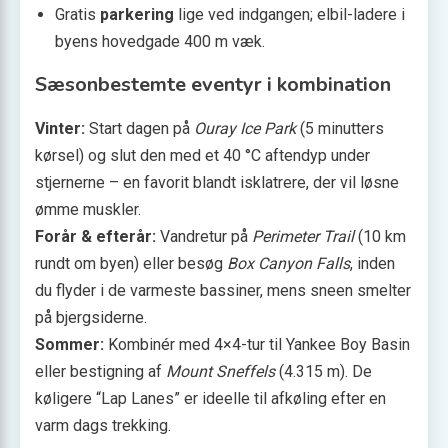
Gratis
parkering
lige ved indgangen; elbil-ladere i
byens hovedgade 400 m væk.
Sæsonbestemte eventyr i kombination
Vinter:
Start dagen på
Ouray Ice Park
(5 minutters
kørsel) og slut den med et 40 °C aftendyp under
stjernerne – en favorit blandt isklatrere, der vil løsne
ømme muskler.
Forår & efterår:
Vandretur på
Perimeter Trail
(10 km
rundt om byen) eller besøg
Box Canyon Falls
, inden
du flyder i de varmeste bassiner, mens sneen smelter
på bjergsiderne.
Sommer:
Kombinér med 4×4-tur til Yankee Boy Basin
eller bestigning af
Mount Sneffels
(4.315 m). De
køligere “Lap Lanes” er ideelle til afkøling efter en
varm dags trekking.