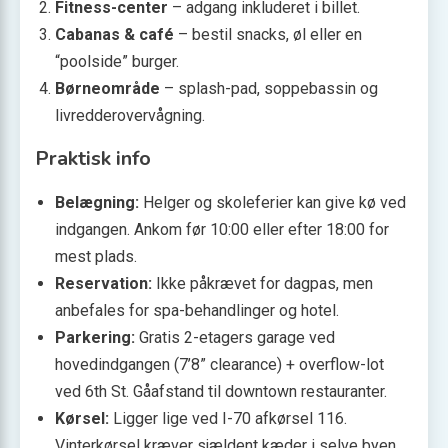
Fitness-center
– adgang inkluderet i billet.
Cabanas & café
– bestil snacks, øl eller en
“poolside” burger.
Børneområde
– splash-pad, soppebassin og
livredderovervågning.
Praktisk info
Belægning:
Helger og skoleferier kan give kø ved
indgangen. Ankom før 10:00 eller efter 18:00 for
mest plads.
Reservation:
Ikke påkrævet for dagpas, men
anbefales for spa-behandlinger og hotel.
Parkering:
Gratis 2-etagers garage ved
hovedindgangen (7’8” clearance) + overflow-lot
ved 6th St. Gåafstand til downtown restauranter.
Kørsel:
Ligger lige ved I-70 afkørsel 116.
Vinterkørsel kræver sjældent kæder i selve byen,