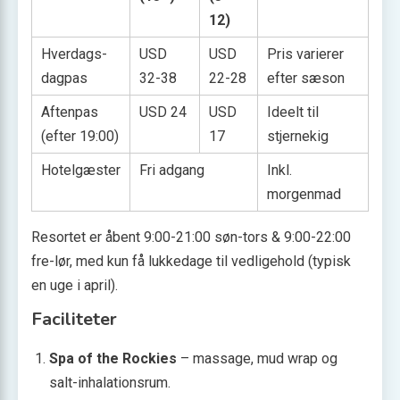
12)
Hverdags-
USD
USD
Pris varierer
dagpas
32-38
22-28
efter sæson
Aftenpas
USD 24
USD
Ideelt til
(efter 19:00)
17
stjernekig
Hotelgæster
Fri adgang
Inkl.
morgenmad
Resortet er åbent 9:00-21:00 søn-tors & 9:00-22:00
fre-lør, med kun få lukkedage til vedligehold (typisk
en uge i april).
Faciliteter
Spa of the Rockies
– massage, mud wrap og
salt-inhalationsrum.