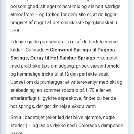
personlighed, sit eget mineral­mix og sin helt særlige
atmosfære – og fælles for dem alle er, at de ligger
omgivet af noget af det smukkeste bjerglandskab i
USA.
I denne guide præsenterer vi ni af de bedste varme
kilder i Colorado –
Glenwood Springs til Pagosa
Springs, Ouray til Hot Sulphur Springs
– komplet
med praktiske tips om adgang, priser, sæsonforhold
og hemmelige tricks til at få den perfekte soak.
Uanset om du planlægger et vintereventyr med ski og
snebadning, en sommer-roadtrip på I-70 eller en
efterårsflugt til gyldne aspeskove, finder du her de
hot springs, der gør din rejse
ekstra
varm.
Smut i badetøjet (eller lad det blive hjemme, nogle
steder!) – og lad os dykke ned i Colorados dampende
oaser.