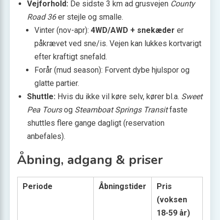
Vejforhold:
De sidste 3 km ad grusvejen
County
Road 36
er stejle og smalle.
Vinter (nov-apr):
4WD/AWD + snekæder
er
påkrævet ved sne/is. Vejen kan lukkes kortvarigt
efter kraftigt snefald.
Forår (mud season): Forvent dybe hjulspor og
glatte partier.
Shuttle:
Hvis du ikke vil køre selv, kører bl.a.
Sweet
Pea Tours
og
Steamboat Springs Transit
faste
shuttles flere gange dagligt (reservation
anbefales).
Åbning, adgang & priser
Periode
Åbningstider
Pris
(voksen
18-59 år)