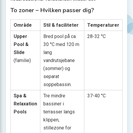
To zoner – Hvilken passer dig?
Område
Stil & faciliteter
Temperaturer
Upper
Bred pool på ca.
28-32 °C
Pool &
30 °C med 120 m
Slide
lang
(familie)
vandrutsjebane
(sommer) og
separat
soppebassin.
Spa &
Tre mindre
37-40 °C
Relaxation
bassiner i
Pools
terrasser langs
klippen,
stillezone for