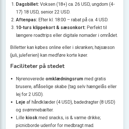
Dagsbillet:
Voksen (18+) ca. 26 USD, ungdom (4-
17) 18 USD, senior 22 USD.
Aftenpas:
Efter kl. 18:00 – rabat på ca. 4 USD.
10-turs klippekort & sæsonkort:
Perfekt til
længere roadtrips eller digitale nomader i området.
Billetter kan købes online eller i skranken; højsæson
(juli, juleferien) kan medføre korte køer.
Faciliteter på stedet
Nyrenoverede
omklædningsrum
med gratis
brusere, aflåselige skabe (tag selv hængelås eller
lej for 2 USD).
Leje
af håndklæder (4 USD), badedragter (8 USD)
og svømmebælter.
Lille
kiosk
med snacks, is & varme drikke;
picnicborde udenfor for medbragt mad.