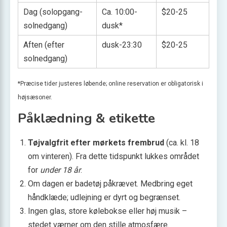
Dag (solopgang-
Ca. 10:00-
$20-25
solnedgang)
dusk*
Aften (efter
dusk-23:30
$20-25
solnedgang)
*Præcise tider justeres løbende; online reservation er obligatorisk i
højsæsoner.
Påklædning & etikette
Tøjvalgfrit efter mørkets frembrud
(ca. kl. 18
om vinteren). Fra dette tidspunkt lukkes området
for
under 18 år
.
Om dagen er badetøj påkrævet. Medbring eget
håndklæde; udlejning er dyrt og begrænset.
Ingen glas, store kølebokse eller høj musik –
stedet værner om den stille atmosfære.