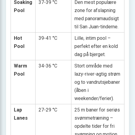
Soaking
37-39 °C
Den mest populære
Pool
zone for afslapning
med panoramaudsigt
til San Juan-tinderne.
Hot
39-41 °C
Lille, intim pool –
Pool
perfekt efter en kold
dag på bjerget.
Warm
34-36 °C
Stort område med
Pool
lazy-river-agtig strøm
og to vandrutsjebaner
(åben i
weekender/ferier).
Lap
27-29 °C
25 m baner for seriøs
Lanes
svømmetræning –
opdelte tider for fri
svømning og motion.