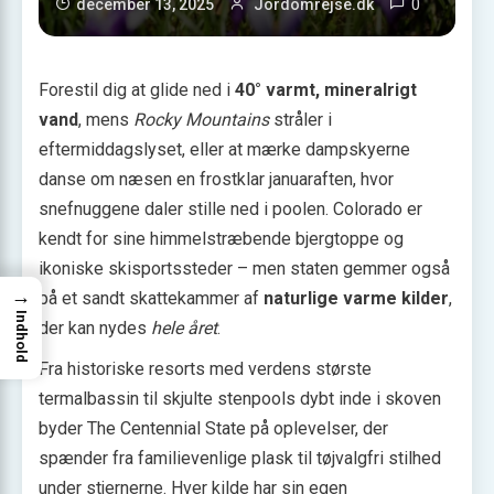
0
december 13, 2025
Jordomrejse.dk
Forestil dig at glide ned i
40° varmt, mineralrigt
vand
, mens
Rocky Mountains
stråler i
eftermiddagslyset, eller at mærke dampskyerne
danse om næsen en frostklar januaraften, hvor
snefnuggene daler stille ned i poolen. Colorado er
kendt for sine himmelstræbende bjergtoppe og
ikoniske skisportssteder – men staten gemmer også
→
på et sandt skattekammer af
naturlige varme kilder
,
Indhold
der kan nydes
hele året
.
Fra historiske resorts med verdens største
termalbassin til skjulte stenpools dybt inde i skoven
byder The Centennial State på oplevelser, der
spænder fra familievenlige plask til tøjvalgfri stilhed
under stjernerne. Hver kilde har sin egen