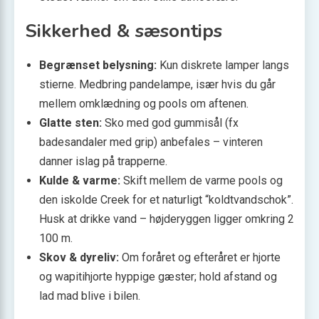
Sikkerhed & sæson­tips
Begrænset belysning:
Kun diskrete lamper langs
stierne. Medbring pandelampe, især hvis du går
mellem omklædning og pools om aftenen.
Glatte sten:
Sko med god gummisål (fx
badesandaler med grip) anbefales – vinteren
danner islag på trapperne.
Kulde & varme:
Skift mellem de varme pools og
den iskolde Creek for et naturligt “koldtvands­chok”.
Husk at drikke vand – højderyggen ligger omkring 2
100 m.
Skov & dyreliv:
Om foråret og efteråret er hjorte
og wapitihjorte hyppige gæster; hold afstand og
lad mad blive i bilen.