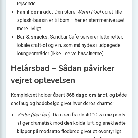
rejsende.
Familieområde:
Den store
Warm Pool
og et lille
splash-bassin er til børn – her er stemmeniveauet
mere livligt.
Bar & snacks:
Sandbar Café serverer lette retter,
lokale craft-øl og vin, som må nydes i udpegede
loungeområder (ikke i selve bassinerne).
Helårsbad – Sådan påvirker
vejret oplevelsen
Komplekset holder åbent
365 dage om året
, og både
snefnug og hedebølge giver hver deres charme:
Vinter (dec-feb):
Dampen fra de 40 °C varme pools
stiger dramatisk mod den kolde luft, og sneklædte
klipper på modsatte flodbred giver et eventyrligt