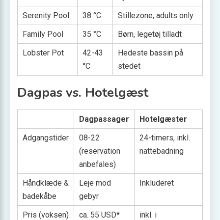
Serenity Pool
38 °C
Stillezone, adults only
Family Pool
35 °C
Børn, legetøj tilladt
Lobster Pot
42-43
Hedeste bassin på
°C
stedet
Dagpas vs. Hotelgæst
Dagpassager
Hotelgæster
Adgangstider
08-22
24-timers, inkl.
(reservation
nattebadning
anbefales)
Håndklæde &
Leje mod
Inkluderet
badekåbe
gebyr
Pris (voksen)
ca. 55 USD*
inkl. i