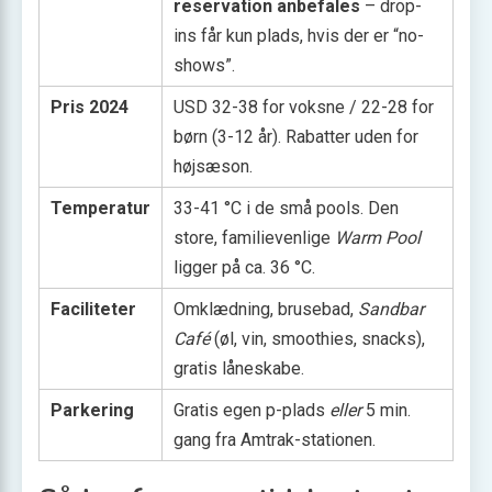
reservation anbefales
– drop-
ins får kun plads, hvis der er “no-
shows”.
Pris 2024
USD 32-38 for voksne / 22-28 for
børn (3-12 år). Rabatter uden for
højsæson.
Temperatur
33-41 °C i de små pools. Den
store, familievenlige
Warm Pool
ligger på ca. 36 °C.
Faciliteter
Omklædning, brusebad,
Sandbar
Café
(øl, vin, smoothies, snacks),
gratis låneskabe.
Parkering
Gratis egen p-plads
eller
5 min.
gang fra Amtrak-stationen.