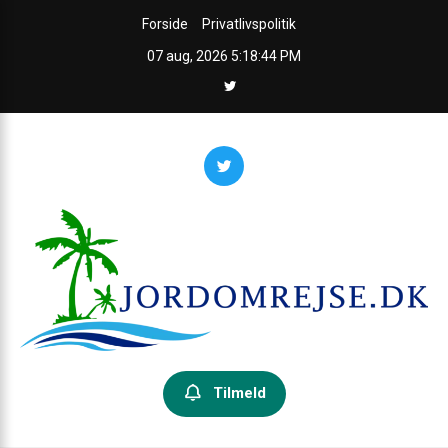
Skip
Forside
Privatlivspolitik
to
07 aug, 2026
5:18:45 PM
content
Jordomrejseguiden
Din guide til jorden rundt – inspiration, praktiske råd og ruter.
Tilmeld