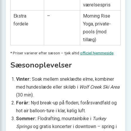
værelsespris
Ekstra
–
Morning Rise
fordele
Yoga, private­
pools (mod
tillæg)
* Priser varierer efter sæson – tjek altid
officiel hjemmeside
.
Sæsonoplevelser
Vinter:
Soak mellem sneklædte elme, kombiner
med hundeslæde eller skiløb i
Wolf Creek Ski Area
(30 min).
Forår:
Nyd break-up på floden; forårsvandfald og
hot air balloon-ture i klar, kølig luft.
Sommer:
Flodrafting, mountainbike i
Turkey
Springs
og gratis koncerter i downtown – spring i