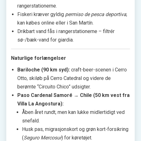
rangerstationerne.
Fiskeri kræver gyldig
permiso de pesca deportiva
;
kan købes online eller i San Martín.
Drikbart vand fås i rangerstationerne – filtrér
sø-/bæk-vand for giardia.
Naturlige forlængelser
Bariloche (90 km syd):
craft-beer-scenen i Cerro
Otto, skiløb på Cerro Catedral og videre de
berømte “Circuito Chico” udsigter.
Paso Cardenal Samoré → Chile (50 km vest fra
Villa La Angostura):
Åben året rundt, men kan lukke midlertidigt ved
snefald.
Husk pas, migrasjonskort og grøn kort-forsikring
(
Seguro Mercosur
) for køretøjet.