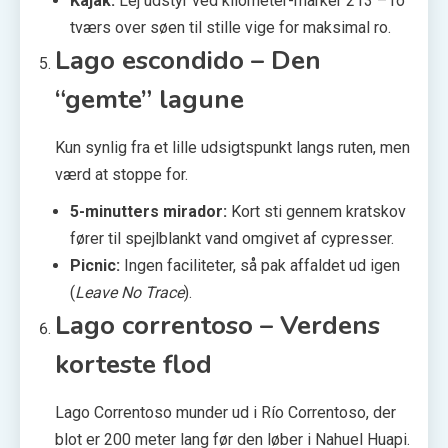
Kajak:
Lej udstyr ved kilometer-marker 213 – ro
tværs over søen til stille vige for maksimal ro.
Lago escondido – Den
“gemte” lagune
Kun synlig fra et lille udsigtspunkt langs ruten, men
værd at stoppe for.
5-minutters mirador:
Kort sti gennem kratskov
fører til spejlblankt vand omgivet af cypresser.
Picnic:
Ingen faciliteter, så pak affaldet ud igen
(
Leave No Trace
).
Lago correntoso – Verdens
korteste flod
Lago Correntoso munder ud i Río Correntoso, der
blot er 200 meter lang før den løber i Nahuel Huapi.