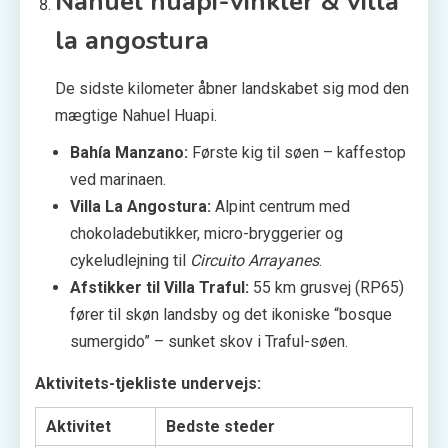
Nahuel huapi-vinkler & villa
la angostura
De sidste kilometer åbner landskabet sig mod den
mægtige Nahuel Huapi.
Bahía Manzano:
Første kig til søen – kaffestop
ved marinaen.
Villa La Angostura:
Alpint centrum med
chokoladebutikker, micro-bryggerier og
cykeludlejning til
Circuito Arrayanes
.
Afstikker til Villa Traful:
55 km grusvej (RP65)
fører til skøn landsby og det ikoniske “bosque
sumergido” – sunket skov i Traful-søen.
Aktivitets-tjekliste undervejs:
Aktivitet
Bedste steder