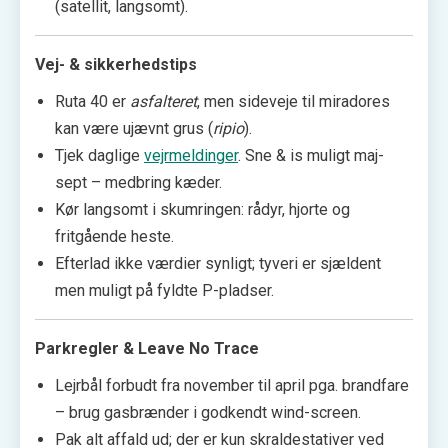
(satellit, langsomt).
Vej- & sikkerhedstips
Ruta 40 er
asfalteret
, men sideveje til miradores
kan være ujævnt grus (
ripio
).
Tjek daglige
vejrmeldinger
. Sne & is muligt maj-
sept – medbring kæder.
Kør langsomt i skumringen: rådyr, hjorte og
fritgående heste.
Efterlad ikke værdier synligt; tyveri er sjældent
men muligt på fyldte P-pladser.
Parkregler & Leave No Trace
Lejrbål forbudt fra november til april pga. brandfare
– brug gasbrænder i godkendt wind-screen.
Pak alt affald ud; der er kun skraldestativer ved