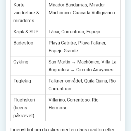
Korte
Mirador Bandurrias, Mirador
vandreture &
Machónico, Cascada Vullignanco
miradores
Kajak & SUP
Lácar, Correntoso, Espejo
Badestop
Playa Catritre, Playa Falkner,
Espejo Grande
Cykling
San Martín → Machónico, Villa La
Angostura → Circuito Arrayanes
Fuglekig
Falkner-området, Quila Quina, Río
Correntoso
Fluefiskeri
Villarino, Correntoso, Río
(licens
Hermoso
påkrævet)
Ligegyldigt om du nøjes med en dags roadtrip eller