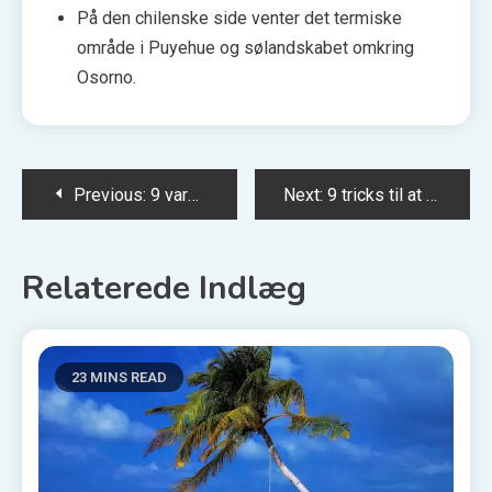
På den chilenske side venter det termiske
område i Puyehue og sølandskabet omkring
Osorno.
Indlægsnavigation
Previous:
9 varme kilder i Colorado, som du kan besøge året rundt
Next:
9 tricks til at undgå DCC, når du betaler med kort i udlandet
Relaterede Indlæg
23 MINS READ