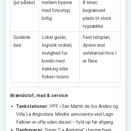
(jul-påske)
mellem byerne
8 timer;
med fotostop;
begrænset
billig.
plads til store
rygsække.
Guidede
Lokal guide,
Fast tidsplan;
ture
logistik ordnet,
dyrere end
mulighed for
selvkørsel hvis I
kombi med
er flere.
trekking eller
fiskeri-licens.
Brændstof, mad & service
Tankstationer:
YPF i San Martín de los Andes og
Villa La Angostura. Mindre
servicentro
ved Lago
Falkner er ofte uden diesel – fyld op før afgang.
Dagligvarer:
Super “La Anónima” i begge byer.