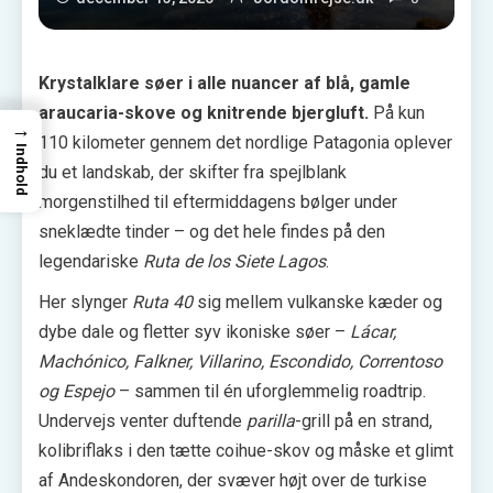
Krystalklare søer i alle nuancer af blå, gamle
araucaria-skove og knitrende bjergluft.
På kun
→
110 kilometer gennem det nordlige Patagonia oplever
Indhold
du et landskab, der skifter fra spejlblank
morgenstilhed til eftermiddagens bølger under
sneklædte tinder – og det hele findes på den
legendariske
Ruta de los Siete Lagos
.
Her slynger
Ruta 40
sig mellem vulkanske kæder og
dybe dale og fletter syv ikoniske søer –
Lácar,
Machónico, Falkner, Villarino, Escondido, Correntoso
og Espejo
– sammen til én uforglemmelig roadtrip.
Undervejs venter duftende
parilla
-grill på en strand,
kolibri­flaks i den tætte coihue-skov og måske et glimt
af Andes­kondoren, der svæver højt over de turkise