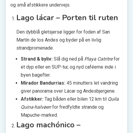
og små afstikkere undervejs.
Lago lácar – Porten til ruten
Den dybblå gletsjersø ligger for foden af San
Martín de los Andes og byder på en livlig
strandpromenade.
Strand & byliv:
Slå dig ned på
Playa Catritre
for
et dyp eller en SUP-tur, og nyd caféerne inde i
byen bagefter.
Mirador Bandurrias:
45 minutters let vandring
giver panorama over Lácar og Andesbjergene.
Afstikker:
Tag båden eller bilen 12 km til
Quila
Quina-halvøen
for fredfyldte strande og
Mapuche-marked.
Lago machónico –