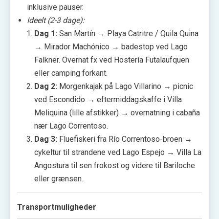
inklusive pauser.
Ideelt (2-3 dage):
Dag 1:
San Martín → Playa Catritre / Quila Quina
→ Mirador Machónico → badestop ved Lago
Falkner. Overnat fx ved Hostería Futalaufquen
eller camping forkant.
Dag 2:
Morgenkajak på Lago Villarino → picnic
ved Escondido → eftermiddagskaffe i Villa
Meliquina (lille afstikker) → overnatning i cabaña
nær Lago Correntoso.
Dag 3:
Fluefiskeri fra Río Correntoso-broen →
cykeltur til strandene ved Lago Espejo → Villa La
Angostura til sen frokost og videre til Bariloche
eller grænsen.
Transportmuligheder