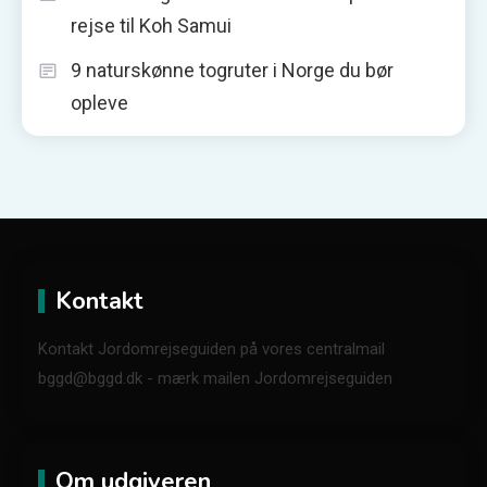
rejse til Koh Samui
9 naturskønne togruter i Norge du bør
opleve
Kontakt
Kontakt Jordomrejseguiden på vores centralmail
bggd@bggd.dk
- mærk mailen Jordomrejseguiden
Om udgiveren