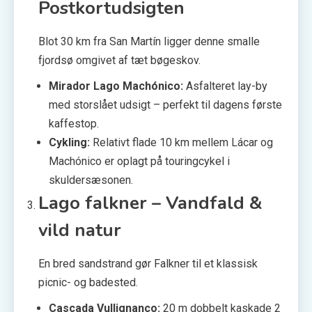
Postkortudsigten
Blot 30 km fra San Martín ligger denne smalle
fjordsø omgivet af tæt bøgeskov.
Mirador Lago Machónico:
Asfalteret lay-by
med storslået udsigt – perfekt til dagens første
kaffestop.
Cykling:
Relativt flade 10 km mellem Lácar og
Machónico er oplagt på touringcykel i
skuldersæsonen.
Lago falkner – Vandfald &
vild natur
En bred sandstrand gør Falkner til et klassisk
picnic- og badested.
Cascada Vullignanco:
20 m dobbelt kaskade 2