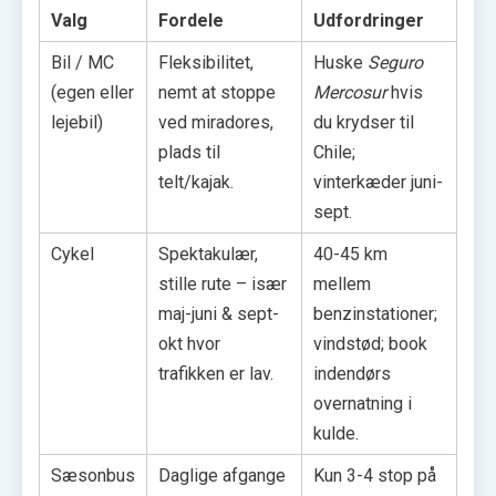
Valg
Fordele
Udfordringer
Bil / MC
Fleksibilitet,
Huske
Seguro
(egen eller
nemt at stoppe
Mercosur
hvis
lejebil)
ved miradores,
du krydser til
plads til
Chile;
telt/kajak.
vinterkæder juni-
sept.
Cykel
Spektakulær,
40-45 km
stille rute – især
mellem
maj-juni & sept-
benzinstationer;
okt hvor
vindstød; book
trafikken er lav.
indendørs
overnatning i
kulde.
Sæsonbus
Daglige afgange
Kun 3-4 stop på