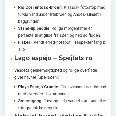
Río Correntoso-broen:
Klassisk fotostop med
turkis vand under træbroen og Andes-silhuet i
baggrunden.
Stand-up paddle:
Rolige morgentimer er
perfekte til at glide fra søen og ned ad floden.
Fiskeri:
Kendt ørred-hotspot – respekter fang &
slip.
Lago espejo – Spejlets ro
Vandets gennemsigtighed og rolige overflade
giver navnet “Spejlsøen”.
Playa Espejo Grande:
Fin, lavvandet sandstrand
med livredder i højsæsonen.
Solnedgang:
Farvespillet i vandet gør søen til et
fotografisk højdepunkt.