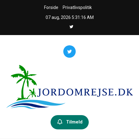
Skip
Forside
Privatlivspolitik
to
07 aug, 2026
5:31:17 AM
content
Jordomrejseguiden
Din guide til jorden rundt – inspiration, praktiske råd og ruter.
Tilmeld