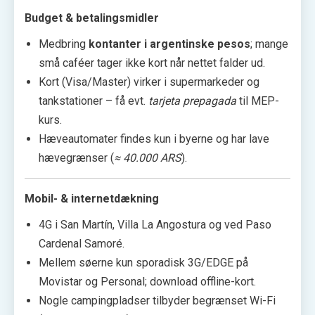
Budget & betalingsmidler
Medbring
kontanter i argentinske pesos
; mange
små caféer tager ikke kort når nettet falder ud.
Kort (Visa/Master) virker i supermarkeder og
tankstationer – få evt.
tarjeta prepagada
til MEP-
kurs.
Hæveautomater findes kun i byerne og har lave
hævegrænser (
≈ 40.000 ARS
).
Mobil- & internetdækning
4G i San Martín, Villa La Angostura og ved Paso
Cardenal Samoré.
Mellem søerne kun sporadisk 3G/EDGE på
Movistar og Personal; download offline-kort.
Nogle campingpladser tilbyder begrænset Wi-Fi