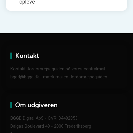
opleve
Kontakt
Kontakt Jordomrejseguiden på vores centralmail
bggd@bggd.dk
- mærk mailen Jordomrejseguiden
Om udgiveren
BGGD Digital ApS - CVR: 34482853
Dalgas Boulevard 48 - 2000 Frederiksberg