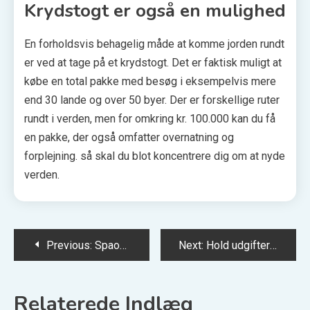
Krydstogt er også en mulighed
En forholdsvis behagelig måde at komme jorden rundt
er ved at tage på et krydstogt. Det er faktisk muligt at
købe en total pakke med besøg i eksempelvis mere
end 30 lande og over 50 byer. Der er forskellige ruter
rundt i verden, men for omkring kr. 100.000 kan du få
en pakke, der også omfatter overnatning og
forplejning. så skal du blot koncentrere dig om at nyde
verden.
Indlægsnavigation
Previous:
Spaophold i Danmark – 7 gode steder du kan komme på et lækkert wellnessop-hold
Next:
Hold udgifterne nede ved at arbejde, mens du rejser – her er 4 jobs du kan klare hvorsomhelst
Relaterede Indlæg