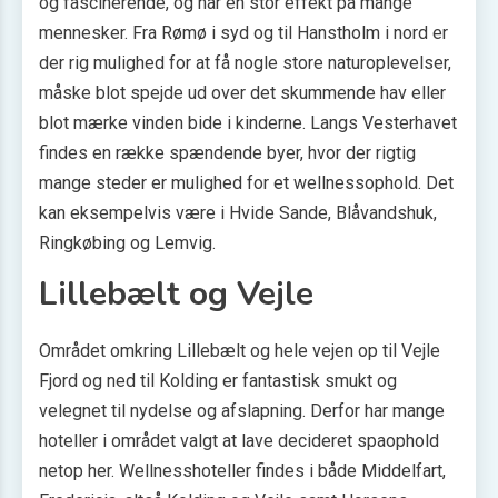
og fascinerende, og har en stor effekt på mange
mennesker. Fra Rømø i syd og til Hanstholm i nord er
der rig mulighed for at få nogle store naturoplevelser,
måske blot spejde ud over det skummende hav eller
blot mærke vinden bide i kinderne. Langs Vesterhavet
findes en række spændende byer, hvor der rigtig
mange steder er mulighed for et wellnessophold. Det
kan eksempelvis være i Hvide Sande, Blåvandshuk,
Ringkøbing og Lemvig.
Lillebælt og Vejle
Området omkring Lillebælt og hele vejen op til Vejle
Fjord og ned til Kolding er fantastisk smukt og
velegnet til nydelse og afslapning. Derfor har mange
hoteller i området valgt at lave decideret spaophold
netop her. Wellnesshoteller findes i både Middelfart,