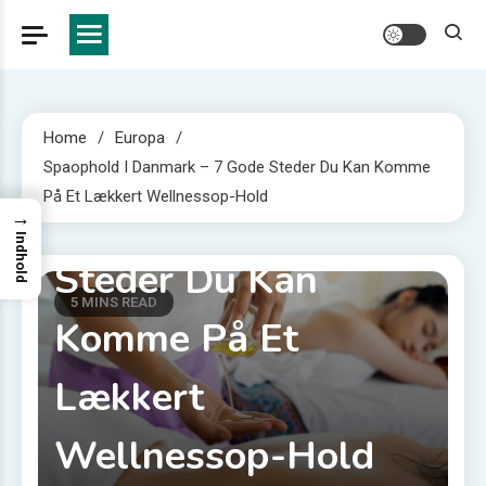
Europa
Home
Europa
Spaophold I
Spaophold I Danmark – 7 Gode Steder Du Kan Komme
På Et Lækkert Wellnessop-Hold
Danmark – 7 Gode
→
Indhold
Steder Du Kan
5 MINS READ
Komme På Et
Lækkert
Wellnessop-Hold