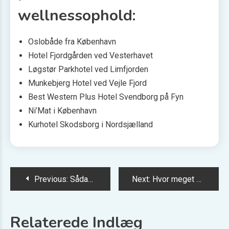
wellnessophold:
Oslobåde fra København
Hotel Fjordgården ved Vesterhavet
Løgstør Parkhotel ved Limfjorden
Munkebjerg Hotel ved Vejle Fjord
Best Western Plus Hotel Svendborg på Fyn
Ni’Mat i København
Kurhotel Skodsborg i Nordsjælland
Indlægsnavigation
Previous:
Sådan finder du billig billeje i udlandet
Next:
Hvor meget skal der spares op for at rejse jorden rundt?
Relaterede Indlæg