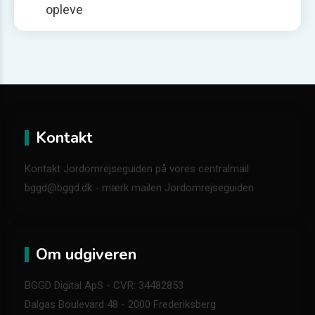
opleve
Kontakt
Kontakt Jordomrejseguiden på vores centralmail
bggd@bggd.dk
- mærk mailen Jordomrejseguiden
Om udgiveren
BGGD Digital ApS - CVR: 34482853
Dalgas Boulevard 48 - 2000 Frederiksberg