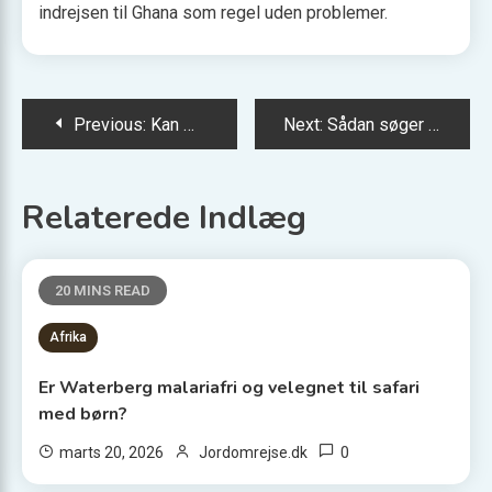
indrejsen til Ghana som regel uden problemer.
Indlægsnavigation
Previous:
Kan man drikke vand fra hanen i Singapore?
Next:
Sådan søger du eTA til Canada som dansk statsborger
Relaterede Indlæg
20 MINS READ
Afrika
Er Waterberg malariafri og velegnet til safari
med børn?
0
marts 20, 2026
Jordomrejse.dk