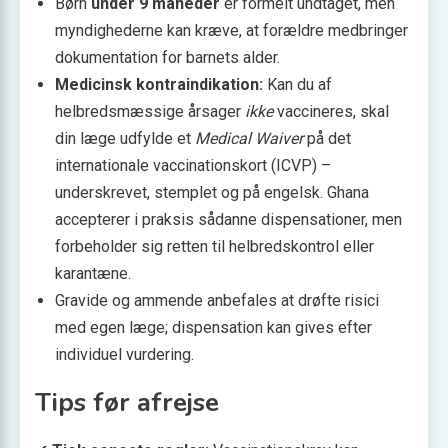
Børn
under 9 måneder
er formelt undtaget, men
myndighederne kan kræve, at forældre medbringer
dokumentation for barnets alder.
Medicinsk kontraindikation:
Kan du af
helbredsmæssige årsager
ikke
vaccineres, skal
din læge udfylde et
Medical Waiver
på det
internationale vaccinationskort (ICVP) –
underskrevet, stemplet og på engelsk. Ghana
accepterer i praksis sådanne dispensationer, men
forbeholder sig retten til helbreds­kontrol eller
karantæne.
Gravide og ammende anbefales at drøfte risici
med egen læge; dispensation kan gives efter
individuel vurdering.
Tips før afrejse