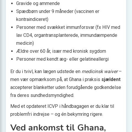
Gravide og ammende
Spædbørn under 9 måneder (vaccinen er
kontraindiceret)
Personer med svækket immunforsvar (fx HIV med
lav CD4, organtransplanterede, immundæmpende
medicin)
Ældre over 60 år, især med kronisk sygdom
Personer med kendt æg- eller gelatineallergi
Er du i tvivl, kan lægen udstede en
medicinsk waiver
–
men vær opmærksom på, at Ghana i praksis
sjældent
accepterer blanketter uden forudgående godkendelse
fra deres sundhedsmyndighed.
Med et opdateret ICVP i hånd­bagagen er du klar til
problemfri indrejse – og én bekymring rigere.
Ved ankomst til Ghana,