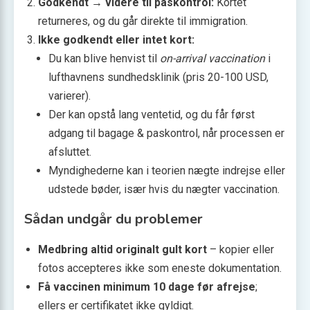
Godkendt → videre til paskontrol:
Kortet
returneres, og du går direkte til immigration.
Ikke godkendt eller intet kort:
Du kan blive henvist til
on-arrival vaccination
i
lufthavnens sundhedsklinik (pris 20-100 USD,
varierer).
Der kan opstå lang ventetid, og du får først
adgang til bagage & paskontrol, når processen er
afsluttet.
Myndighederne kan i teorien nægte indrejse eller
udstede bøder, især hvis du nægter vaccination.
Sådan undgår du problemer
Medbring altid originalt gult kort
– kopier eller
fotos accepteres ikke som eneste dokumentation.
Få vaccinen minimum 10 dage før afrejse
;
ellers er certifikatet ikke gyldigt.