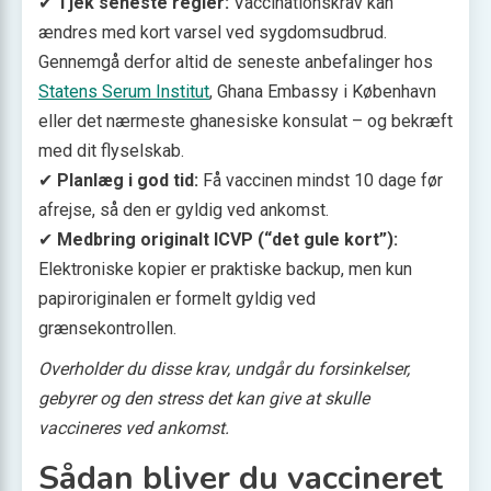
✔
Tjek seneste regler:
Vaccinationskrav kan
ændres med kort varsel ved sygdomsudbrud.
Gennemgå derfor altid de seneste anbefalinger hos
Statens Serum Institut
, Ghana Embassy i København
eller det nærmeste ghanesiske konsulat – og bekræft
med dit flyselskab.
✔
Planlæg i god tid:
Få vaccinen mindst 10 dage før
afrejse, så den er gyldig ved ankomst.
✔
Medbring originalt ICVP (“det gule kort”):
Elektroniske kopier er praktiske backup, men kun
papir­originalen er formelt gyldig ved
grænsekontrollen.
Overholder du disse krav, undgår du forsinkelser,
gebyrer og den stress det kan give at skulle
vaccineres ved ankomst.
Sådan bliver du vaccineret