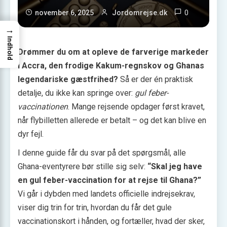
0
november 6, 2025
Jordomrejse.dk
→
Indhold
Drømmer du om at opleve de farverige markeder
i Accra, den frodige Kakum-regnskov og Ghanas
legendariske gæstfrihed?
Så er der én praktisk
detalje, du ikke kan springe over:
gul feber-
vaccinationen
. Mange rejsende opdager først kravet,
når flybilletten allerede er betalt – og det kan blive en
dyr fejl.
I denne guide får du svar på det spørgsmål, alle
Ghana-eventyrere bør stille sig selv:
“Skal jeg have
en gul feber-vaccination for at rejse til Ghana?”
Vi går i dybden med landets officielle indrejsekrav,
viser dig trin for trin, hvordan du får det gule
vaccinationskort i hånden, og fortæller, hvad der sker,