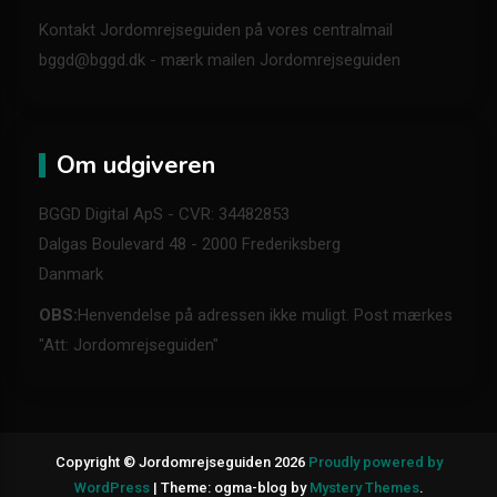
Kontakt Jordomrejseguiden på vores centralmail
bggd@bggd.dk
- mærk mailen Jordomrejseguiden
Om udgiveren
BGGD Digital ApS - CVR: 34482853
Dalgas Boulevard 48 - 2000 Frederiksberg
Danmark
OBS:
Henvendelse på adressen ikke muligt. Post mærkes
"Att: Jordomrejseguiden"
Copyright © Jordomrejseguiden 2026
Proudly powered by
WordPress
|
Theme: ogma-blog by
Mystery Themes
.