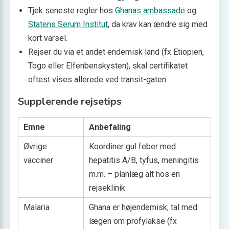
Tjek seneste regler hos
Ghanas ambassade
og
Statens Serum Institut
, da krav kan ændre sig med
kort varsel.
Rejser du via et andet endemisk land (fx Etiopien,
Togo eller Elfenbenskysten), skal certifikatet
oftest vises allerede ved transit-gaten.
Supplerende rejsetips
Emne
Anbefaling
Øvrige
Koordiner gul feber med
vacciner
hepatitis A/B, tyfus, meningitis
m.m. – planlæg alt hos en
rejseklinik.
Malaria
Ghana er højendemisk; tal med
lægen om profylakse (fx