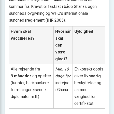
kommer fra. Kravet er fastsat i både Ghanas egen
sundhedslovgivning og WHO’s internationale
sundhedsreglement (IHR 2005).
Hvem skal
Hvornår
Gyldighed
vaccineres?
skal
den
være
givet?
Alle rejsende fra
Min. 10
Én korrekt dosis
9 måneder
og opefter
dage før
giver
livsvarig
(turister, backpackere,
indrejse
beskyttelse og
forretningsrejsende,
i Ghana
samme
diplomater m.fl.)
varighed for
certifikatet