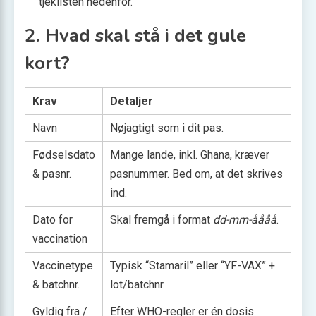
tjeklisten nedenfor.
2. Hvad skal stå i det gule
kort?
Krav
Detaljer
Navn
Nøjagtigt som i dit pas.
Fødselsdato
Mange lande, inkl. Ghana, kræver
& pasnr.
pasnummer. Bed om, at det skrives
ind.
Dato for
Skal fremgå i format
dd-mm-åååå
.
vaccination
Vaccine­type
Typisk “Stamaril” eller “YF-VAX” +
& batchnr.
lot/batchnr.
Gyldig fra /
Efter WHO-regler er én dosis